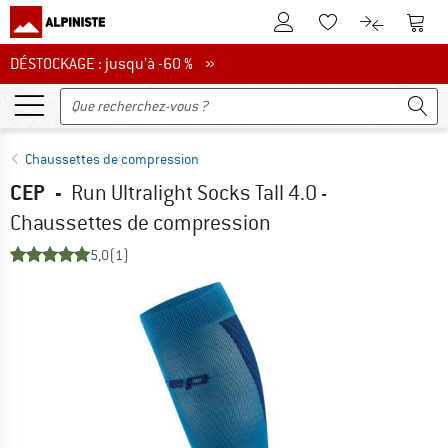
Vers le compte client
Vers 
Vers la liste d'env
Vers le com
DÉSTOCKAGE : jusqu'à -60 %
DÉSTOCKAGE : jusqu'à -60 % »
Chaussettes de compression
CEP
-
Run Ultralight Socks Tall 4.0 -
Chaussettes de compression
5,0
(1)