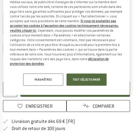
médias sociaux, de publicité et d'analyse de s'informer sur la manière dont
vous utilisez notre site web; certains de ces partenaires sont situés dans des
Couleur:
Blue / Dark Blue
pays tiers sans garanties suffisantes pour protéger vos données, par exemple
contre l'accès par les autorités. En cliquant sur « Tout sélectionner », vous
acceptez que nous procédions de cette manière.
Si vous ne souhaitez pas
accepter les cookies à l’exception des cookies techniquement nécessaires,
veuillez cliquer ici
. Cependant, vous pouvez modifier vos paramètres de
-15 %
-20 %
-22 %
cookies à tout moment dans « Paramètres » et sélectionner certaines
Sélectionner taille:
catégories. Votre consentement est volontaire, n’est pas nécessaire pour
l’utilisation de ce site et peut être révoqué ou accordé pour la première fois à
III
IV
V
tout moment dans « Paramètres des cookies », qui se trouve dans la partie
inférieure de notre site. Vous trouverez plus d'informations, également sur les
Guide des tailles
risques des transferts vers des pays tiers, dans notre
déclaration de
protection des données
.
Le lien s'ouvre dans une boîte d'inf
Délai de livraison: 3-5 jours ouvrables
Quantité:
PARAMÈTRES
TOUT SÉLECTIONNER
AJOUTER AU PANIER
ENREGISTRER
COMPARER
Trouve les infos sur la livrais
Livraison gratuite dès 69 € (FR)
Trouve les informations de paiemen
Droit de retour de 100 jours