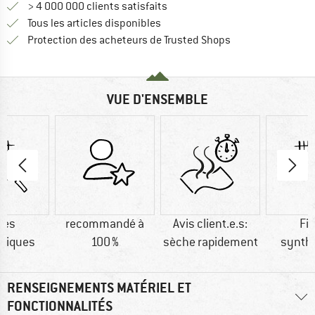
> 4 000 000 clients satisfaits
Tous les articles disponibles
Trouve toutes les i
Protection des acheteurs de Trusted Shops
VUE D'ENSEMBLE
res
recommandé à
Avis client.e.s:
Fi
tiques
100 %
sèche rapidement
synth
RENSEIGNEMENTS MATÉRIEL ET
FONCTIONNALITÉS