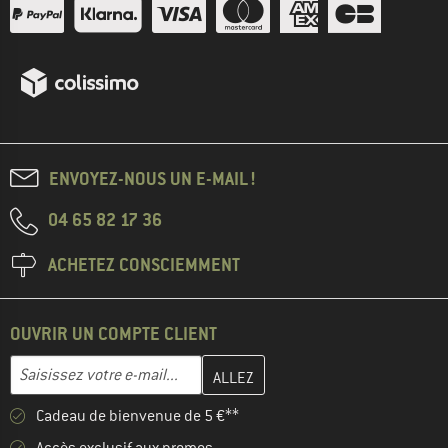
ENVOYEZ-NOUS UN E-MAIL !
04 65 82 17 36
ACHETEZ CONSCIEMMENT
OUVRIR UN COMPTE CLIENT
Entrez votre adresse e-mail ici et créez votre compte client à la 
Adresse e-mail
Cadeau de bienvenue de 5 €**