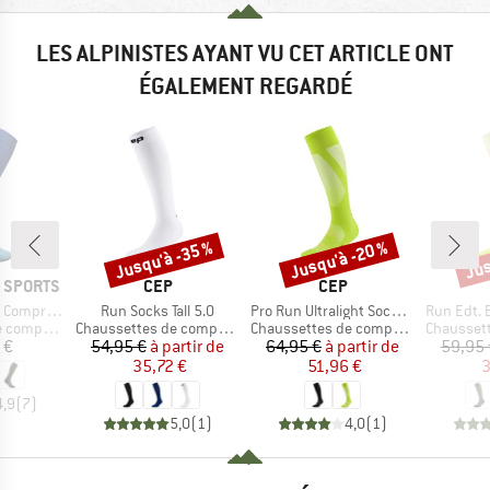
LES ALPINISTES AYANT VU CET ARTICLE ONT
ÉGALEMENT REGARDÉ
Jusqu'à -35 %
Jusqu'à -20 %
Jus
Remise
Remise
Rem
MARQUE
MARQUE
 SPORTS
CEP
CEP
Article
Article
Article
ssion Socks
Run Socks Tall 5.0
Pro Run Ultralight Socks Tall
Run Edt. Ell
Product group
Product group
Product g
pression
Chaussettes de compression
Chaussettes de compression
Chaussettes
ix
Prix
Prix réduit
Prix
Prix réduit
 €
54,95 €
à partir de
64,95 €
à partir de
59,95 
35,72 €
51,96 €
3
4,9
(
7
)
5,0
(
1
)
4,0
(
1
)