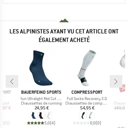
LES ALPINISTES AYANT VU CET ARTICLE ONT
ÉGALEMENT ACHETÉ
Jus
Rem
MARQUE
MARQUE
M
SPORT
BAUERFEIND SPORTS
COMPRESSPORT
S
e
Article
Article
0
Run Ultralight Mid Cut Socks
Full Socks Recovery 2.0
roup
Product group
Product group
Product
 sport
Chaussettes de running
Chaussettes de compression
Chausso
ix
ix réduit
Prix
Prix
9,97 €
24,95 €
54,95 €
149,95
1
5,0
(
5
)
5,0
(
4
)
0,0
(
0
)