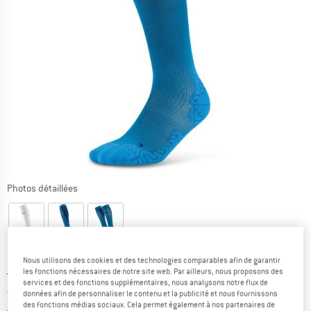
Photos détaillées
Nous utilisons des cookies et des technologies comparables afin de garantir
Prix initial :
Prix:
59,95
€
les fonctions nécessaires de notre site web. Par ailleurs, nous proposons des
services et des fonctions supplémentaires, nous analysons notre flux de
46,76
€
TVA incl.
données afin de personnaliser le contenu et la publicité et nous fournissons
Informations sur les frais de livraison. Ouvre une bo
des fonctions médias sociaux. Cela permet également à nos partenaires de
hors Frais de livraison