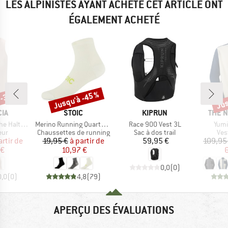
LES ALPINISTES AYANT ACHETÉ CET ARTICLE ONT
ÉGALEMENT ACHETÉ
 -30 %
Jusqu'à -45 %
Jus
Remise
Rem
E
MARQUE
MARQUE
MARQ
IA
STOIC
KIPRUN
THE 
Article
Article
Artic
eck Rib Top
Merino Running Quarter+ light socks
Race 900 Vest 3L
Yumio
 group
Product group
Product group
Pro
eur
Chaussettes de running
Sac à dos trail
Ves
ix
ix réduit
Prix
Prix réduit
Prix
artir de
19,95 €
à partir de
59,95 €
109,95
 €
10,97 €
6
0,0
(
0
)
0,0
(
0
)
4,8
(
79
)
APERÇU DES ÉVALUATIONS