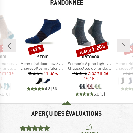
RANDONNÉE
 -35 %
Jusqu'à -20 %
-43 %
-45
Remise
Remise
Rem
MARQUE
MARQUE
OOL
STOIC
ORTOVOX
Article
Article
Article
l Cushion Crew
Merino Outdoor Low Socks Tech
Women's Alpine Light Quarter Socks
Merino Hi
Product group
Product group
Product g
andonnée
Chaussettes multifonctions
Chaussettes de randonnée
Chaussette
ix
ix réduit
Prix
Prix réduit
Prix
Prix réduit
artir de
19,95 €
11,37 €
23,95 €
à partir de
24,9
 €
19,16 €
4,8
(
56
)
5,0
(
6
)
5,0
(
1
)
APERÇU DES ÉVALUATIONS