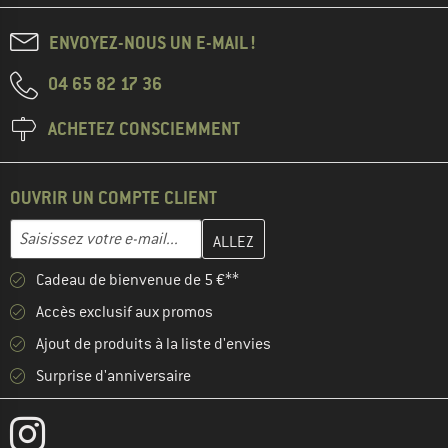
ENVOYEZ-NOUS UN E-MAIL !
04 65 82 17 36
ACHETEZ CONSCIEMMENT
OUVRIR UN COMPTE CLIENT
Entrez votre adresse e-mail ici et créez votre compte client à la 
Saisissez votre e-mail...
Cadeau de bienvenue de 5 €**
Accès exclusif aux promos
Ajout de produits à la liste d'envies
Surprise d'anniversaire