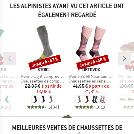
LES ALPINISTES AYANT VU CET ARTICLE ONT
ÉGALEMENT REGARDÉ
 -40 %
Jusqu'à -43 %
Jusqu'à -48 %
Jus
Remise
Remise
Rem
E
MARQUE
MARQUE
MA
IDS
STOIC
ORTOVOX
DU
Article
Article
Article
ks II 2-Pack
Merino Light Compression Socks
Women's All Mountain Long Socks
Women'
Product group
Product group
Product
andonnée
Chaussettes de compression
Chaussettes en laine mérinos
Chaussu
ix
ix réduit
Prix
Prix réduit
Prix
Prix réduit
artir de
22,95 €
à partir de
41,95 €
à partir de
198,95
€
13,08 €
21,81 €
1
,8
(
26
)
4,6
(
94
)
4,9
(
13
)
MEILLEURES VENTES DE CHAUSSETTES DE