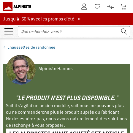
Vers le compte client
Vers 
Vers la liste d'env
Vers le com
Jusqu'à -50 % avec les promos d'été
Jusqu'à -50 % avec les promos d'été »
Chaussettes de randonnée
Alpiniste Hannes
"LE PRODUIT N'EST PLUS DISPONIBLE."
Soit il s'agit d'un ancien modèle, soit nous ne pouvons plus
ou ne commanderons plus le produit auprès du fabricant.
Ne désespérez pas, nous avons naturellement des solutions
de rechange à vous proposer :