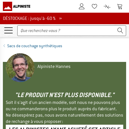
Vers le compte client
Vers 
Vers la liste d'env
Vers le com
DÉSTOCKAGE : jusqu'à -60 %
DÉSTOCKAGE : jusqu'à -60 % »
Sacs de couchage synthétiques
Alpiniste Hannes
"LE PRODUIT N'EST PLUS DISPONIBLE."
Soit il s'agit d'un ancien modèle, soit nous ne pouvons plus
ou ne commanderons plus le produit auprès du fabricant.
Ne désespérez pas, nous avons naturellement des solutions
de rechange à vous proposer :