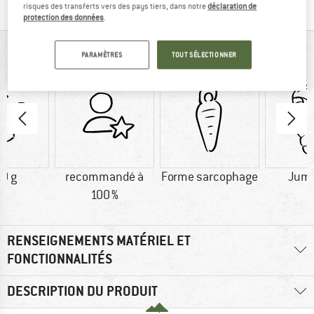
risques des transferts vers des pays tiers, dans notre
déclaration de
protection des données
.
VUE D'ENSEMBLE
PARAMÈTRES
TOUT SÉLECTIONNER
0 g
recommandé à
Forme sarcophage
Jume
100 %
RENSEIGNEMENTS MATÉRIEL ET
FONCTIONNALITÉS
DESCRIPTION DU PRODUIT