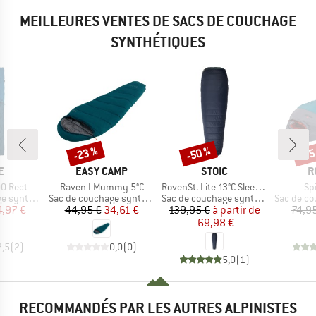
MEILLEURES VENTES DE SACS DE COUCHAGE
SYNTHÉTIQUES
-23 %
-50 %
-35
Remise
Remise
Rem
UE
MARQUE
MARQUE
M
E
EASY CAMP
STOIC
R
Article
Article
Art
0 Rect
Raven I Mummy 5°C
RovenSt. Lite 13°C Sleeping Bag
Spi
Product group
Product group
Product g
nthétique
Sac de couchage synthétique
Sac de couchage synthétique
Sac de couch
ix
ix réduit
Prix
Prix réduit
Prix
Prix réduit
4,97 €
44,95 €
34,61 €
139,95 €
à partir de
74,9
69,98 €
2,5
(
2
)
0,0
(
0
)
5,0
(
1
)
RECOMMANDÉS PAR LES AUTRES ALPINISTES