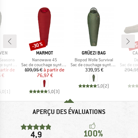
-30 %
-25
Remise
Rem
MARQUE
MARQUE
MA
ÄVEN
MARMOT
GRÜEZI BAG
CA
Article
Article
Ar
 Seasons
Nanowave 45
Biopod Wolle Survival
De
Product group
Product group
Product g
nthétique
Sac de couchage synthétique
Sac de couchage synthétique
Sac de couch
ix
ix réduit
Prix
Prix réduit
Prix
artir de
109,95 €
à partir de
339,95 €
294,9
 €
76,97 €
5,0
(
2
)
5,0
(
1
)
5,0
(
3
)
APERÇU DES ÉVALUATIONS
100%
4,9