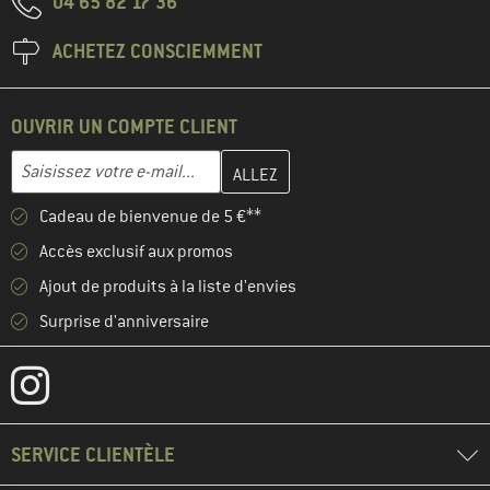
04 65 82 17 36
ACHETEZ CONSCIEMMENT
OUVRIR UN COMPTE CLIENT
Entrez votre adresse e-mail ici et créez votre compte client à la 
Adresse e-mail
Cadeau de bienvenue de 5 €**
Accès exclusif aux promos
Ajout de produits à la liste d'envies
Surprise d'anniversaire
SERVICE CLIENTÈLE