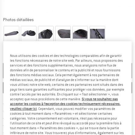
Photos détaillées
Nous utilisons des cookies et des technologies comparables afin de garantir
les fonctions nécessaires de notre site web. Par ailleurs, nous proposons des
services et des fonctions supplémentaires, nous analysons notre flux de
PLUS DISPONIBLE
données afin de personnaliser le contenu et la publicité et nous fournissons
des fonctions médias sociaux. Cela permet également à nos partenaires de
médias sociaux, de publicité et d'analyse de s'informer sur la manière dont
vous utilisez notre site web; certains de ces partenaires sont situés dans des
ENREGISTRER
COMPARER
pays tiers sans garanties suffisantes pour protéger vos données, par exemple
contre l'accès par les autorités. En cliquant sur « Tout sélectionner », vous
acceptez que nous procédions de cette manière.
Si vous ne souhaitez pas
Trouve les infos sur la livrais
Livraison gratuite dès 69 € (FR)
accepter les cookies à l’exception des cookies techniquement nécessaires,
veuillez cliquer ici
. Cependant, vous pouvez modifier vos paramètres de
Trouve les informations de paiemen
Droit de retour de 100 jours
cookies à tout moment dans « Paramètres » et sélectionner certaines
> 4 000 000 clients satisfaits
catégories. Votre consentement est volontaire, n’est pas nécessaire pour
l’utilisation de ce site et peut être révoqué ou accordé pour la première fois à
Tous les articles disponibles
tout moment dans « Paramètres des cookies », qui se trouve dans la partie
Trouve toutes les i
Protection des acheteurs de Trusted Shops
inférieure de notre site. Vous trouverez plus d'informations, également sur les