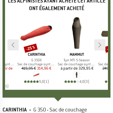
LES ALPINISTES AYANT ACHETÉ CET ARTICLE
ONT ÉGALEMENT ACHETÉ
-25 %
-25
Remise
Rem
QUE
MARQUE
CARINTHIA
MARQUE
MAMMUT
MA
CA
ra 3
Article
G 350X
Article
Tyin MTI 5-Season
nthétique
Product group
Sac de couchage synthétique
Product group
Sac de couchage synthétique
Product 
Sac de couch
partir de
ix
ix réduit
419,95 €
Prix
Prix réduit
314,96 €
à partir de
Prix
329,95 €
249,9
7 €
5,0
(
1
)
4,0
(
3
)
2,0
(
1
)
CARINTHIA
-
G 350 - Sac de couchage