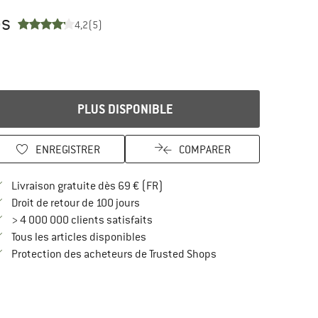
es
4,2
(5)
PLUS DISPONIBLE
ENREGISTRER
COMPARER
Trouve les infos sur la livraison 
Livraison gratuite dès 69 € (FR)
Trouve les informations de paiement i
Droit de retour de 100 jours
> 4 000 000 clients satisfaits
Tous les articles disponibles
Trouve toutes les infos
Protection des acheteurs de Trusted Shops