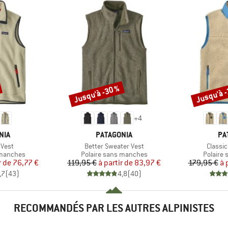
Jusqu'à -30 %
Jusqu'à 
Remise
Remise
+
4
E
MARQUE
MA
NIA
PATAGONIA
PA
Article
Article
 Vest
Better Sweater Vest
Classic
p
Product group
Product
 manches
Polaire sans manches
Polaire
ix
ix réduit
Prix
Prix réduit
r de
76,77 €
119,95 €
à partir de
83,97 €
179,95 €
à 
,7
(
43
)
4,8
(
40
)
RECOMMANDÉS PAR LES AUTRES ALPINISTES