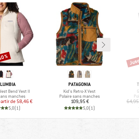
Jusq
10 %
Remi
RQUE
MARQUE
LUMBIA
PATAGONIA
Article
A
st Bend Vest II
Kid's Retro-X Vest
G
 group
Product group
Pr
 sans manches
Polaire sans manches
Po
Prix
Prix réduit
Prix
partir de
58,46 €
109,95 €
64,95
5,0
(
1
)
5,0
(
1
)