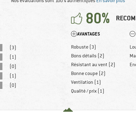
Nos évaluations sont 100 % authentiques
En savoir plus
80%
RECOM
AVANTAGES
Robuste (3)
Lo
(3)
Bons détails (2)
Ma
(1)
Résistant au vent (2)
En
(0)
Bonne coupe (2)
(1)
Ventilation (1)
(0)
Qualité / prix (1)