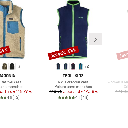
-34 %
Jusqu'à -55 %
Jusq
Remise
Remi
+
3
+
2
RQUE
MARQUE
TAGONIA
TROLLKIDS
Article
Article
 Retro-X Vest
Kid's Arendal Vest
Women's MerinoF
 group
Product group
Pr
 sans manches
Polaire sans manches
Gi
Prix
Prix réduit
Prix
Prix réduit
partir de
118,77 €
27,95 €
à partir de
12,58 €
124,95
4,8
(
15
)
4,8
(
46
)