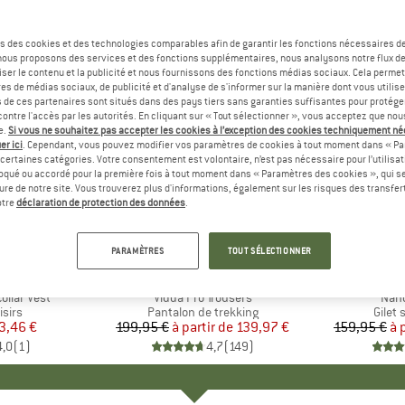
s des cookies et des technologies comparables afin de garantir les fonctions nécessaires de
, nous proposons des services et des fonctions supplémentaires, nous analysons notre flux d
ser le contenu et la publicité et nous fournissons des fonctions médias sociaux. Cela perme
es de médias sociaux, de publicité et d'analyse de s'informer sur la manière dont vous utilise
s de ces partenaires sont situés dans des pays tiers sans garanties suffisantes pour protég
ontre l'accès par les autorités. En cliquant sur « Tout sélectionner », vous acceptez que no
e.
Si vous ne souhaitez pas accepter les cookies à l’exception des cookies techniquement n
er ici
. Cependant, vous pouvez modifier vos paramètres de cookies à tout moment dans « Pa
certaines catégories. Votre consentement est volontaire, n’est pas nécessaire pour l’utilisati
oqué ou accordé pour la première fois à tout moment dans « Paramètres des cookies », qui se
eure de notre site. Vous trouverez plus d'informations, également sur les risques des transfe
Jusqu'à -30 %
Jusqu'à 
Remise
Remise
otre
déclaration de protection des données
.
+
3
PARAMÈTRES
TOUT SÉLECTIONNER
E
RTT
MARQUE
FJÄLLRÄVEN
MA
PA
ollar Vest
Article
Vidda Pro Trousers
Artic
Nano
group
isirs
Product group
Pantalon de trekking
Produ
Gilet
ix
ix réduit
3,46 €
199,95 €
à partir de
Prix
Prix réduit
139,97 €
159,95 €
à 
4,0
(
1
)
4,7
(
149
)