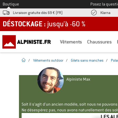
Vers le
Boutique
Posez la questi
Trouv
Livraison gratuite dès 69 € (FR)
Klarna
DÉSTOCKAGE : jusqu'à -60 %
Vêtements
Chaussures
Page d'accueil
/
Vêtements outdoor
/
Gilets sans manches
/
Pola
Alpiniste Max
Soit il s'agit d'un ancien modèle, soit nous ne pouvon
Ne désespérez pas, nous avons naturellement des solu
LES AL