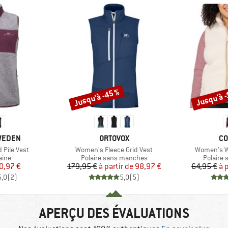
Jusqu'à -45 %
Jusqu'à -
Remise
Remise
MARQUE
MA
SWEDEN
ORTOVOX
CO
Article
Article
Pile Vest
Women's Fleece Grid Vest
Women's We
group
Product group
Product
laine
Polaire sans manches
Polaire
ix
ix réduit
Prix
Prix réduit
0,97 €
179,95 €
à partir de
98,97 €
64,95 €
à 
5,0
(
2
)
5,0
(
5
)
APERÇU DES ÉVALUATIONS