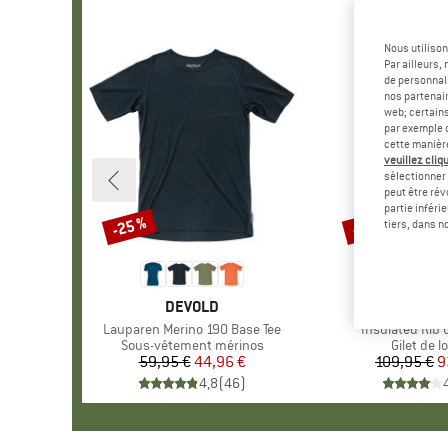
Nous utilison
Par ailleurs
de personnali
nos partenair
web; certain
par exemple c
cette manièr
veuillez cliqu
sélectionner 
peut être rév
partie inféri
-25 %
-15 %
Remise
Remise
tiers, dans n
MARQUE
DEVOLD
MARQU
CARHA
Article
Lauparen Merino 190 Base Tee
Article
Insulated Rib C
Product group
Sous-vêtement mérinos
Product 
Gilet de lo
59,95 €
Prix
Prix réduit
44,96 €
109,95 €
Pr
Pr
9
4,8
(
46
)