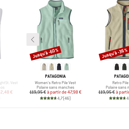
Jusqu'à -60 %
Jusqu'à -36 %
Remise
Remise
MARQUE
MARQU
PATAGONIA
PATAGO
Article
Article
htSt. Vest
Women's Retro Pile Vest
Retro Pile
Product group
Product grou
nos
Polaire sans manches
Polaire sans
duit
Prix
Prix réduit
Pr
Pr
2,48 €
119,95 €
à partir de
47,98 €
119,95 €
à parti
)
4,7
(
46
)
4