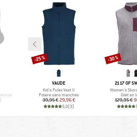
-25 %
-30 %
Remise
Remise
MARQUE
MARQUE
VAUDE
2117 OF 
Article
Article
Kid's Pulex Vest II
Women's Skord 
Product group
Product 
mérinos
Polaire sans manches
Gilet en 
duit
Prix
Prix réduit
Pr
Pr
€
39,95 €
29,96 €
129,95 €
9
)
5,0
(
3
)