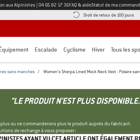
Appelez-nous au
on aux Alpinistes
|
04 65 82 17 36
FAQ & aide
Statut de ma command
e les informations de paiement ici ! Ouvre une boîte d'information
Tro
Droit de retour de 100 jours
Équipement
Escalade
Cyclisme
Hiver
Tous les spo
ires sans manches
/
Women's Sherpa Lined Mock Neck Vest - Polaire sa
"LE PRODUIT N'EST PLUS DISPONIBLE.
s plus ou ne commanderons plus le produit auprès du fabricant.
tions de rechange à vous proposer :
PINISTES AYANT VU CET ARTICLE ONT ÉGALEMENT 