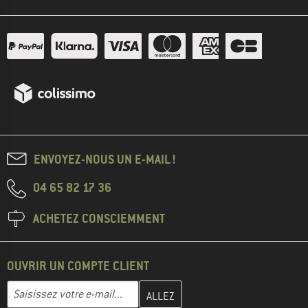
ENVOYEZ-NOUS UN E-MAIL !
04 65 82 17 36
ACHETEZ CONSCIEMMENT
OUVRIR UN COMPTE CLIENT
Entrez votre adresse e-mail ici et créez votre compte client à la 
Adresse e-mail