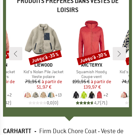
PRODUITS PRÉFÉRÉS DANS VESTES DE
LOISIRS
 -55 %
Jusqu'à -35 %
Jusqu'à -30 %
Jus
Remise
Remise
Rem
ÄVEN
MARQUE
LIEWOOD
MARQUE
ARC'TERYX
M
L
a Jacket
Article
Kid's Nolan Pile Jacket
Article
Squamish Hoody
Article
Kid's No
roup
oisirs
Product group
Veste polaire
Product group
Coupe-vent
Pro
Ves
artir de
ix
ix réduit
79,95 €
à partir de
Prix
Prix réduit
199,95 €
à partir de
Prix
Prix réduit
74,95 
 €
51,97 €
139,97 €
4
+
2
+
13
+
2
,6
(
42
)
0,0
(
0
)
4,7
(
71
)
CARHARTT
-
Firm Duck Chore Coat - Veste de