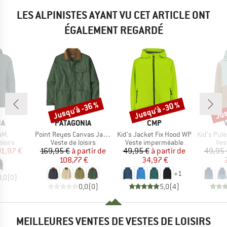
LES ALPINISTES AYANT VU CET ARTICLE ONT
ÉGALEMENT REGARDÉ
Jusqu'à -36 %
Jusqu'à -30 %
Jus
Remise
Remise
Rem
UE
MARQUE
MARQUE
JA
PATAGONIA
CMP
Article
Article
Article
aM.
Point Reyes Canvas Jacket
Kid's Jacket Fix Hood WP
Kid's Pulex 
roup
Product group
Product group
Pro
oisirs
Veste de loisirs
Veste imperméable
Ves
ix
ix réduit
Prix
Prix réduit
Prix
Prix réduit
01,97 €
169,95 €
à partir de
49,95 €
à partir de
49,95 
108,77 €
34,97 €
+
1
0,0
(
0
)
0,0
(
0
)
5,0
(
4
)
MEILLEURES VENTES DE VESTES DE LOISIRS