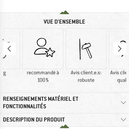
VUE D'ENSEMBLE
7 g
recommandé à
Avis client.e.s:
Avis clie
100 %
robuste
quali
RENSEIGNEMENTS MATÉRIEL ET
FONCTIONNALITÉS
DESCRIPTION DU PRODUIT