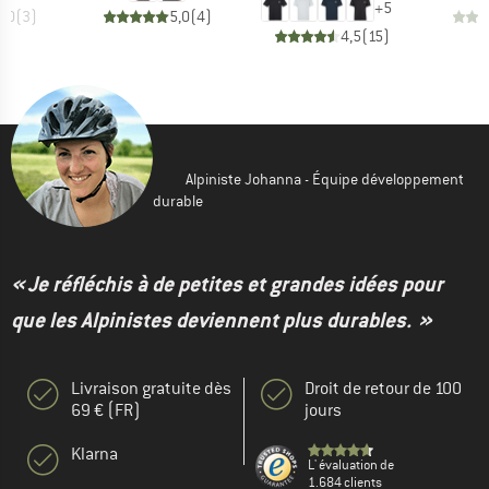
+
5
5,0
(
3
)
5,0
(
4
)
4,5
(
15
)
Alpiniste Johanna - Équipe développement
durable
« Je réfléchis à de petites et grandes idées pour
que les Alpinistes deviennent plus durables. »
Livraison gratuite dès
Droit de retour de 100
69 € (FR)
jours
Klarna
L' évaluation de
1.684 clients