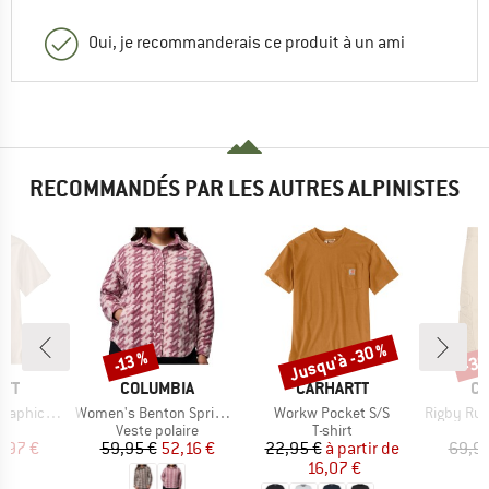
Oui, je recommanderais ce produit à un ami
RECOMMANDÉS PAR LES AUTRES ALPINISTES
Jusqu'à -30 %
-30
-13 %
Remise
Remise
Rem
E
MARQUE
MARQUE
MA
RTT
COLUMBIA
CARHARTT
CA
Article
Article
Article
ic T-Shirt
Women's Benton Springs Shirt Jacket II
Workw Pocket S/S
Rigby Rugge
ct group
Product group
Product group
t
Veste polaire
T-shirt
ix
ix réduit
Prix
Prix réduit
Prix
Prix réduit
7,97 €
59,95 €
52,16 €
22,95 €
à partir de
69,95
16,07 €