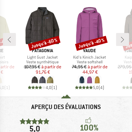
 -40 %
Jusqu'à -60 %
Jusqu'à -40 %
Jus
Remise
Remise
Rem
UE
MARQUE
MARQUE
MA
RE
PATAGONIA
VAUDE
FJÄ
Article
Article
Artic
hirt
Light Gust Jacket
Kid's Kinich Jacket
Kai
roup
Product group
Product group
Prod
oisirs
Veste synthétique
Veste softshell
Veste
ix
ix réduit
Prix
Prix réduit
Prix
Prix réduit
artir de
107,95 €
à partir de
74,95 €
à partir de
279,95
 €
91,76 €
44,97 €
1
5,0
(
1
)
4,0
(
1
)
5,0
(
4
)
APERÇU DES ÉVALUATIONS
100%
5,0