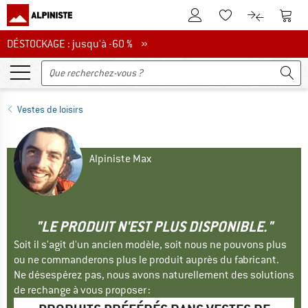
Vers le compte client
Vers 
Vers la liste d'env
Vers le com
DÉSTOCKAGE : jusqu'à -60 %
DÉSTOCKAGE : jusqu'à -60 % »
Vestes de loisirs
Alpiniste Max
"LE PRODUIT N'EST PLUS DISPONIBLE."
Soit il s'agit d'un ancien modèle, soit nous ne pouvons plus
ou ne commanderons plus le produit auprès du fabricant.
Ne désespérez pas, nous avons naturellement des solutions
de rechange à vous proposer :