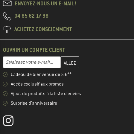
ENVOYEZ-NOUS UN E-MAIL !
04 65 82 17 36
ACHETEZ CONSCIEMMENT
OUVRIR UN COMPTE CLIENT
Entrez votre adresse e-mail ici et créez votre compte client à la 
Adresse e-mail
Cadeau de bienvenue de 5 €**
Accès exclusif aux promos
Ajout de produits à la liste d'envies
Surprise d'anniversaire