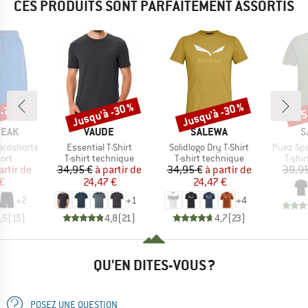
CES PRODUITS SONT PARFAITEMENT ASSORTIS
 -75 %
Jusqu'à -30 %
Jusqu'à -30 %
-35
Remise
Remise
Rem
MARQUE
MARQUE
M
PEAK
VAUDE
SALEWA
S
Article
Article
Article
ardshorts
Essential T-Shirt
Solidlogo Dry T-Shirt
Puez Spo
 group
Product group
Product group
Produ
ort
T-shirt technique
T-shirt technique
T-shi
ix
ix réduit
Prix
Prix réduit
Prix
Prix réduit
artir de
34,95 €
à partir de
34,95 €
à partir de
39,95
€
24,47 €
24,47 €
+
2
+
1
+
4
,5
(
15
)
4,8
(
21
)
4,7
(
23
)
QU'EN DITES-VOUS ?
POSEZ UNE QUESTION