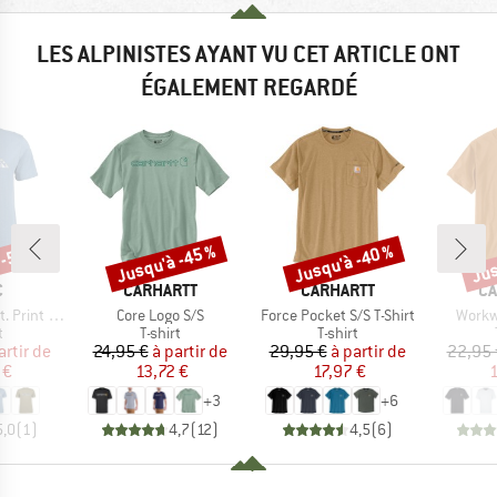
LES ALPINISTES AYANT VU CET ARTICLE ONT
ÉGALEMENT REGARDÉ
 -50 %
Jusqu'à -45 %
Jusqu'à -40 %
Jus
Remise
Remise
Rem
QUE
MARQUE
MARQUE
MA
C
CARHARTT
CARHARTT
CA
Article
Article
Article
rint Tee
Core Logo S/S
Force Pocket S/S T-Shirt
Workw
ct group
Product group
Product group
t
T-shirt
T-shirt
ix
ix réduit
Prix
Prix réduit
Prix
Prix réduit
artir de
24,95 €
à partir de
29,95 €
à partir de
22,95 
 €
13,72 €
17,97 €
1
+
3
+
6
5,0
(
1
)
4,7
(
12
)
4,5
(
6
)