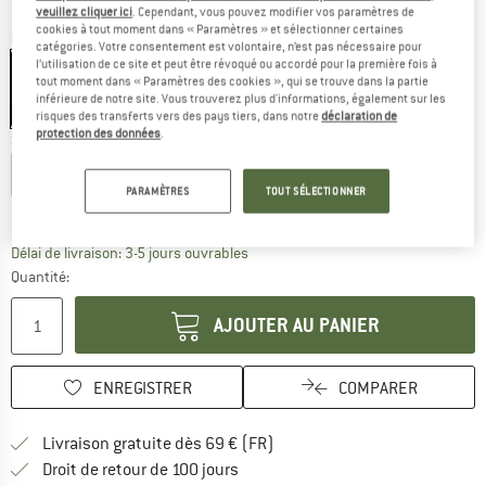
veuillez cliquer ici
. Cependant, vous pouvez modifier vos paramètres de
cookies à tout moment dans « Paramètres » et sélectionner certaines
Couleur:
Industry Red
catégories. Votre consentement est volontaire, n’est pas nécessaire pour
l’utilisation de ce site et peut être révoqué ou accordé pour la première fois à
tout moment dans « Paramètres des cookies », qui se trouve dans la partie
inférieure de notre site. Vous trouverez plus d'informations, également sur les
-40 %
risques des transferts vers des pays tiers, dans notre
déclaration de
protection des données
.
Sélectionner taille:
XS
S
M
L
XL
XXL
PARAMÈTRES
TOUT SÉLECTIONNER
Guide des tailles
Le lien s'ouvre dans une boîte d'inf
Délai de livraison: 3-5 jours ouvrables
Quantité:
AJOUTER AU PANIER
ENREGISTRER
COMPARER
Trouve les infos sur la livrais
Livraison gratuite dès 69 € (FR)
Trouve les informations de paiemen
Droit de retour de 100 jours