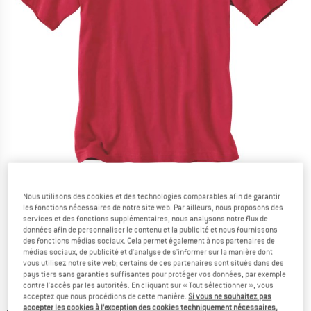
Photos détaillées
Nous utilisons des cookies et des technologies comparables afin de garantir
les fonctions nécessaires de notre site web. Par ailleurs, nous proposons des
services et des fonctions supplémentaires, nous analysons notre flux de
données afin de personnaliser le contenu et la publicité et nous fournissons
des fonctions médias sociaux. Cela permet également à nos partenaires de
médias sociaux, de publicité et d'analyse de s'informer sur la manière dont
vous utilisez notre site web; certains de ces partenaires sont situés dans des
Prix initial :
Prix:
24,95
€
pays tiers sans garanties suffisantes pour protéger vos données, par exemple
contre l'accès par les autorités. En cliquant sur « Tout sélectionner », vous
14,97
€
TVA incl.
acceptez que nous procédions de cette manière.
Si vous ne souhaitez pas
Informations sur les frais de livraison. Ouvre une bo
hors Frais de livraison
accepter les cookies à l’exception des cookies techniquement nécessaires,