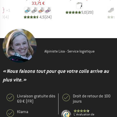
€
33,71 €
3
+
1
5,0
(
20
)
5,0
(
4
)
4,5
(
24
)
Alpiniste Lisa - Service logistique
« Nous faisons tout pour que votre colis arrive au
plus vite. »
Livraison gratuite dès
Droit de retour de 100
69 € (FR)
jours
Klarna
L' évaluation de