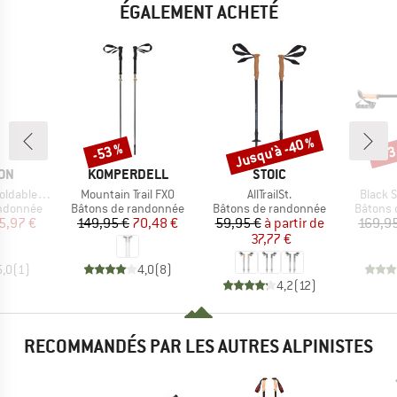
ÉGALEMENT ACHETÉ
Jusqu'à -40 %
-53 %
-33
Remise
Remise
Rem
E
MARQUE
MARQUE
ON
KOMPERDELL
STOIC
Article
Article
Article
le Madder
Mountain Trail FXO
AllTrailSt.
Black 
p
Product group
Product group
Product
andonnée
Bâtons de randonnée
Bâtons de randonnée
Bâtons 
ix
ix réduit
Prix
Prix réduit
Prix
Prix réduit
5,97 €
149,95 €
70,48 €
59,95 €
à partir de
169,9
37,77 €
5,0
(
1
)
4,0
(
8
)
4,2
(
12
)
RECOMMANDÉS PAR LES AUTRES ALPINISTES