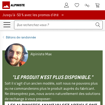
Vers le compte client
Vers 
Vers la liste d'env
Vers le com
Jusqu'à -50 % avec les promos d'été
Jusqu'à -50 % avec les promos d'été »
Bâtons de randonnée
Alpiniste Max
"LE PRODUIT N'EST PLUS DISPONIBLE."
Soit il s'agit d'un ancien modèle, soit nous ne pouvons plus
ou ne commanderons plus le produit auprès du fabricant.
Ne désespérez pas, nous avons naturellement des solutions
de rechange à vous proposer :