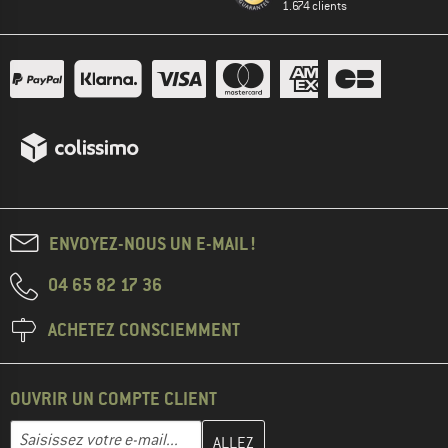
1.674 clients
ENVOYEZ-NOUS UN E-MAIL !
04 65 82 17 36
ACHETEZ CONSCIEMMENT
OUVRIR UN COMPTE CLIENT
Entrez votre adresse e-mail ici et créez votre compte client à la 
Saisissez votre e-mail...