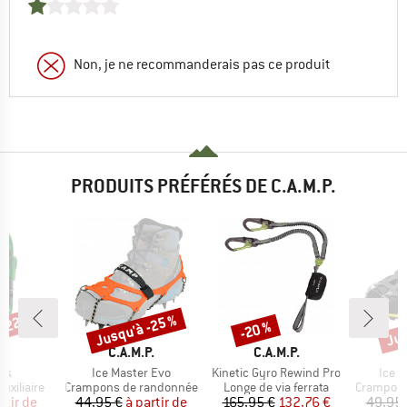
Non, je ne recommanderais pas ce produit
PRODUITS PRÉFÉRÉS DE C.A.M.P.
 -22 %
Jusqu'à -25 %
Jus
-20 %
Remise
Remise
Rem
UE
MARQUE
MARQUE
M
P.
C.A.M.P.
C.A.M.P.
C
Article
Article
Articl
ock
Ice Master Evo
Kinetic Gyro Rewind Pro
Ice M
p
Product group
Product group
Product 
xiliaire
Crampons de randonnée
Longe de via ferrata
Crampons
ix
ix réduit
Prix
Prix réduit
Prix
Prix réduit
rtir de
44,95 €
à partir de
165,95 €
132,76 €
49,95 