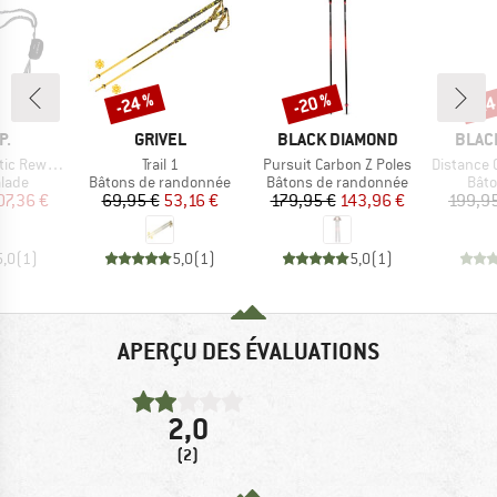
-24 %
-20 %
-24
Remise
Remise
Rem
UE
MARQUE
MARQUE
MARQ
P.
GRIVEL
BLACK DIAMOND
BLAC
Article
Article
Article
d Pro Energy
Trail 1
Pursuit Carbon Z Poles
Distance Ca
group
Product group
Product group
Prod
alade
Bâtons de randonnée
Bâtons de randonnée
Bâto
ix
ix réduit
Prix
Prix réduit
Prix
Prix réduit
07,36 €
69,95 €
53,16 €
179,95 €
143,96 €
199,9
5,0
(
1
)
5,0
(
1
)
5,0
(
1
)
APERÇU DES ÉVALUATIONS
2,0
(2)