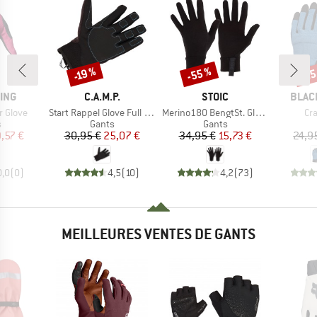
-55 %
-25
-19 %
Remise
Remise
Rem
MARQUE
MARQUE
MARQ
ING
C.A.M.P.
STOIC
BLAC
Article
Article
Art
r Glove
Start Rappel Glove Full Finger
Merino180 BengtSt. Glove
Cr
ct group
Product group
Product group
s
Gants
Gants
ix
ix réduit
Prix
Prix réduit
Prix
Prix réduit
,57 €
30,95 €
25,07 €
34,95 €
15,73 €
24,9
0,0
(
0
)
4,5
(
10
)
4,2
(
73
)
MEILLEURES VENTES DE GANTS