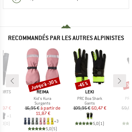
RECOMMANDÉS PAR LES AUTRES ALPINISTES
Jusqu'à -30 %
-45 %
-30
Remise
Remise
Rem
MARQUE
MARQUE
PORTS
REIMA
LEKI
Article
Article
Arti
 3
Kid's Kura
PRC Boa Shark
PRC
ct group
Product group
Product group
s
Surgants
Gants
ix
ix réduit
Prix
Prix réduit
Prix
Prix réduit
0,97 €
16,95 €
à partir de
109,95 €
60,47 €
59,9
11,87 €
+
1
+
3
0,0
(
0
)
5,0
(
1
)
5,0
(
5
)