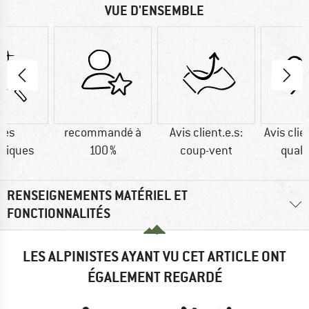
VUE D'ENSEMBLE
res
recommandé à
Avis client.e.s:
Avis clie
tiques
100 %
coup-vent
quali
RENSEIGNEMENTS MATÉRIEL ET
FONCTIONNALITÉS
LES ALPINISTES AYANT VU CET ARTICLE ONT
ÉGALEMENT REGARDÉ