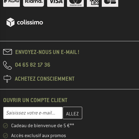
ENVOYEZ-NOUS UN E-MAIL !
04 65 82 17 36
ACHETEZ CONSCIEMMENT
OUVRIR UN COMPTE CLIENT
Entrez votre adresse e-mail ici et créez votre compte client à la 
Adresse e-mail
Cadeau de bienvenue de 5 €**
Accès exclusif aux promos