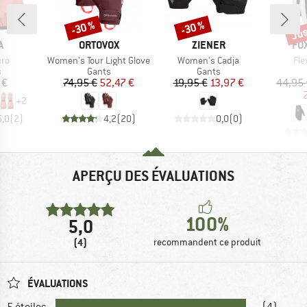
Jus
-30 %
-30 %
Remise
Remise
Rem
UE
MARQUE
MARQUE
MA
A
ORTOVOX
ZIENER
FO
Article
Article
Arti
uro
Women's Tour Light Glove
Women's Cadja
Fle
ct group
Product group
Product group
s
Gants
Gants
ix
Prix
Prix réduit
Prix
Prix réduit
 €
74,95 €
52,47 €
19,95 €
13,97 €
44,95 
+
2
5,0
(
2
)
4,2
(
20
)
0,0
(
0
)
APERÇU DES ÉVALUATIONS
100%
5,0
(4)
recommandent ce produit
ÉVALUATIONS
5 étoiles
(4)