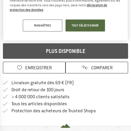
inférieure de notre site. Vous trouverez plus d'informations, également sur les
Photos détaillées
risques des transferts vers des pays tiers, dans notre
déclaration de
protection des données
.
PARAMÈTRES
TOUT SÉLECTIONNER
PLUS DISPONIBLE
ENREGISTRER
COMPARER
Trouve les infos sur la livrais
Livraison gratuite dès 69 € (FR)
Trouve les informations de paiemen
Droit de retour de 100 jours
> 4 000 000 clients satisfaits
Tous les articles disponibles
Trouve toutes les i
Protection des acheteurs de Trusted Shops