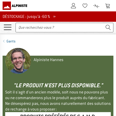
Vers le compte client
Vers 
Vers la liste d'env
Vers le com
DÉSTOCKAGE : jusqu'à -60 %
DÉSTOCKAGE : jusqu'à -60 % »
Gants
Alpiniste Hannes
"LE PRODUIT N'EST PLUS DISPONIBLE."
Soit il s'agit d'un ancien modèle, soit nous ne pouvons plus
ou ne commanderons plus le produit auprès du fabricant.
Ne désespérez pas, nous avons naturellement des solutions
de rechange à vous proposer :