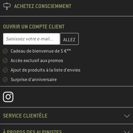
ACHETEZ CONSCIEMMENT
OUVRIR UN COMPTE CLIENT
Entrez votre adresse e-mail ici et créez votre compte client à la 
Adresse e-mail
Cadeau de bienvenue de 5 €**
Accès exclusif aux promos
Ajout de produits à la liste d'envies
Surprise d'anniversaire
SERVICE CLIENTÈLE
À PROPOS DES ALPINISTES