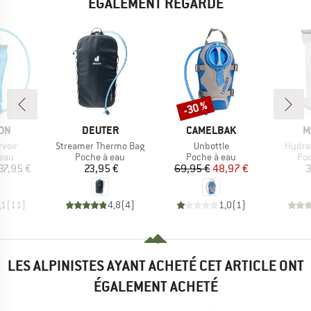
ÉGALEMENT REGARDÉ
-30 %
Remise
E
MARQUE
MARQUE
M
ON
DEUTER
CAMELBAK
M
Article
Article
Article
rvoir
Streamer Thermo Bag
Unbottle
Hydrat
group
Product group
Product group
Pro
 eau
Poche à eau
Poche à eau
Poc
ix
Prix
Prix
Prix réduit
37,95 €
23,95 €
69,95 €
48,97 €
3
,1
(
11
)
4,8
(
4
)
1,0
(
1
)
LES ALPINISTES AYANT ACHETÉ CET ARTICLE ONT
ÉGALEMENT ACHETÉ