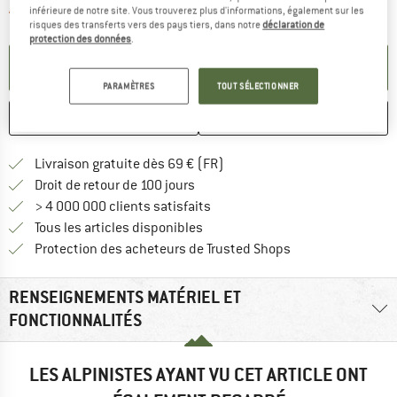
Le lien s'ouvre dans une boîte d'informa
Article momentanément épuisé;
inférieure de notre site. Vous trouverez plus d'informations, également sur les
risques des transferts vers des pays tiers, dans notre
déclaration de
protection des données
.
PARAMÉTRER ALERTE
PARAMÈTRES
TOUT SÉLECTIONNER
ENREGISTRER
COMPARER
Trouve les infos sur la livrais
Livraison gratuite dès 69 € (FR)
Trouve les informations de paiemen
Droit de retour de 100 jours
> 4 000 000 clients satisfaits
Tous les articles disponibles
Trouve toutes les i
Protection des acheteurs de Trusted Shops
RENSEIGNEMENTS MATÉRIEL ET
FONCTIONNALITÉS
LES ALPINISTES AYANT VU CET ARTICLE ONT