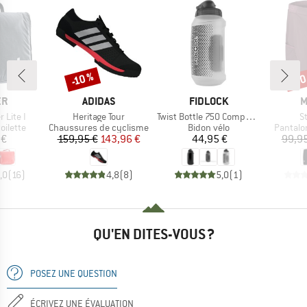
-30
-10 %
Remise
Rem
UE
MARQUE
MARQUE
M
ER
ADIDAS
FIDLOCK
M
Article
Article
Ar
 Lite I
Heritage Tour
Twist Bottle 750 Compact + Bike Base
S
oup
Product group
Product group
Product
oilette
Chaussures de cyclisme
Bidon vélo
Pantalo
ix
Prix
Prix réduit
Prix
 €
159,95 €
143,96 €
44,95 €
99,95
,0
(
16
)
4,8
(
8
)
5,0
(
1
)
QU'EN DITES-VOUS ?
POSEZ UNE QUESTION
ÉCRIVEZ UNE ÉVALUATION