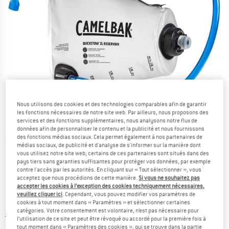
Nous utilisons des cookies et des technologies comparables afin de garantir
les fonctions nécessaires de notre site web. Par ailleurs, nous proposons des
services et des fonctions supplémentaires, nous analysons notre flux de
données afin de personnaliser le contenu et la publicité et nous fournissons
des fonctions médias sociaux. Cela permet également à nos partenaires de
Photos détaillées
médias sociaux, de publicité et d'analyse de s'informer sur la manière dont
vous utilisez notre site web; certains de ces partenaires sont situés dans des
pays tiers sans garanties suffisantes pour protéger vos données, par exemple
contre l'accès par les autorités. En cliquant sur « Tout sélectionner », vous
acceptez que nous procédions de cette manière.
Si vous ne souhaitez pas
accepter les cookies à l’exception des cookies techniquement nécessaires,
veuillez cliquer ici
. Cependant, vous pouvez modifier vos paramètres de
Prix:
54,95
€
TVA incl.
cookies à tout moment dans « Paramètres » et sélectionner certaines
catégories. Votre consentement est volontaire, n’est pas nécessaire pour
Informations sur les frais de livraison. Ouvre une bo
hors Frais de livraison
l’utilisation de ce site et peut être révoqué ou accordé pour la première fois à
tout moment dans « Paramètres des cookies », qui se trouve dans la partie