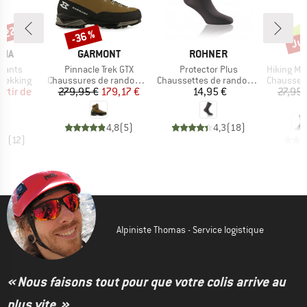
 -22 %
Jus
-36 %
Remise
Rem
E
MARQUE
MARQUE
NIA
GARMONT
ROHNER
Article
Article
Article
Pants
Pinnacle Trek GTX
Protector Plus
Hiking Mid Cus
up
Product group
Product group
Product g
trekking
Chaussures de randonnée
Chaussettes de randonnée
Chaussette
ix
ix réduit
Prix
Prix réduit
Prix
artir de
279,95 €
179,17 €
14,95 €
27,95 
 €
2
4,8
(
5
)
4,3
(
18
)
,9
(
12
)
Alpiniste Thomas - Service logistique
« Nous faisons tout pour que votre colis arrive au
plus vite. »