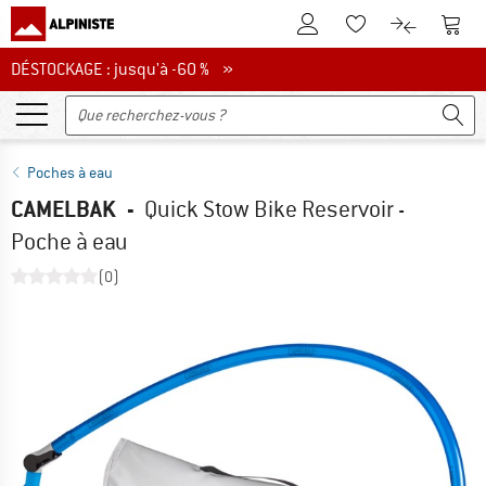
Vers le compte client
Vers 
Vers la liste d'env
Vers le com
DÉSTOCKAGE : jusqu'à -60 %
DÉSTOCKAGE : jusqu'à -60 % »
Poches à eau
CAMELBAK
-
Quick Stow Bike Reservoir -
Poche à eau
(0)