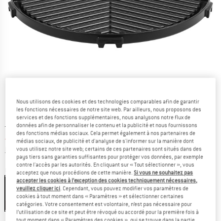
Nous utilisons des cookies et des technologies comparables afin de garantir
les fonctions nécessaires de notre site web. Par ailleurs, nous proposons des
services et des fonctions supplémentaires, nous analysons notre flux de
Prix initial :
Prix:
59,95
€
données afin de personnaliser le contenu et la publicité et nous fournissons
des fonctions médias sociaux. Cela permet également à nos partenaires de
47,96
€
TVA incl.
médias sociaux, de publicité et d'analyse de s'informer sur la manière dont
Informations sur les frais de livraison. Ouvre une bo
hors Frais de livraison
vous utilisez notre site web; certains de ces partenaires sont situés dans des
pays tiers sans garanties suffisantes pour protéger vos données, par exemple
contre l'accès par les autorités. En cliquant sur « Tout sélectionner », vous
Couleur:
Black
acceptez que nous procédions de cette manière.
Si vous ne souhaitez pas
accepter les cookies à l’exception des cookies techniquement nécessaires,
veuillez cliquer ici
. Cependant, vous pouvez modifier vos paramètres de
cookies à tout moment dans « Paramètres » et sélectionner certaines
catégories. Votre consentement est volontaire, n’est pas nécessaire pour
-20 %
l’utilisation de ce site et peut être révoqué ou accordé pour la première fois à
tout moment dans « Paramètres des cookies », qui se trouve dans la partie