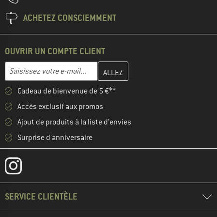
ACHETEZ CONSCIEMMENT
OUVRIR UN COMPTE CLIENT
Entrez votre adresse e-mail ici et créez votre compte client à la 
Adresse e-mail
Cadeau de bienvenue de 5 €**
Accès exclusif aux promos
Ajout de produits à la liste d'envies
Surprise d'anniversaire
SERVICE CLIENTÈLE