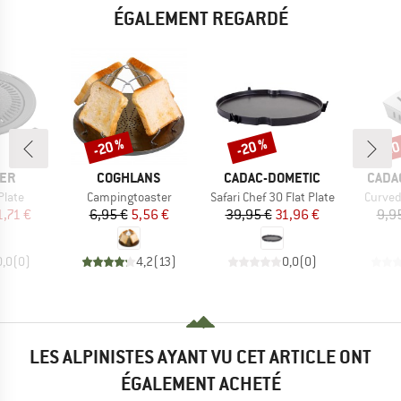
ÉGALEMENT REGARDÉ
-20 %
-20 %
-20
Remise
Remise
Rem
E
MARQUE
MARQUE
MARQ
ER
COGHLANS
CADAC-DOMETIC
CADA
Article
Article
Article
 Plate
Campingtoaster
Safari Chef 30 Flat Plate
Curved
ix
ix réduit
Prix
Prix réduit
Prix
Prix réduit
1,71 €
6,95 €
5,56 €
39,95 €
31,96 €
9,9
0,0
(
0
)
4,2
(
13
)
0,0
(
0
)
LES ALPINISTES AYANT VU CET ARTICLE ONT
ÉGALEMENT ACHETÉ