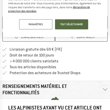
Le lien s'ouvre dans une boîte
Délai de livraison: 3-5 jours ouvrables
inférieure de notre site. Vous trouverez plus d'informations, également sur les
Plus que 1 article en stock !
risques des transferts vers des pays tiers, dans notre
déclaration de
Quantité:
protection des données
.
AJOUTER AU PANIER
PARAMÈTRES
TOUT SÉLECTIONNER
ENREGISTRER
COMPARER
Trouve les infos sur la livrais
Livraison gratuite dès 69 € (FR)
Trouve les informations de paiemen
Droit de retour de 100 jours
> 4 000 000 clients satisfaits
Tous les articles disponibles
Trouve toutes les i
Protection des acheteurs de Trusted Shops
RENSEIGNEMENTS MATÉRIEL ET
FONCTIONNALITÉS
LES ALPINISTES AYANT VU CET ARTICLE ONT