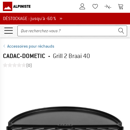
Vers le compte client
Vers 
Vers la liste d'env
Vers le com
DÉSTOCKAGE : jusqu'à -60 %
DÉSTOCKAGE : jusqu'à -60 % »
Accessoires pour réchauds
CADAC-DOMETIC
-
Grill 2 Braai 40
(0)