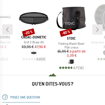
-20 %
-80 %
Remise
Remise
MARQUE
TDOORS
CADAC-DOMETIC
MARQUE
STOIC
Article
Article
Blasrohr
Grill 2 Braai 40
Geopress Purifier
Article
Folding Wash Bowl
ix
ix réduit
Prix
Prix réduit
36 €
59,95 €
47,96 €
3
Product group
Plat creux
Prix
Prix réduit
16,95 €
à partir de
3,39 €
5,0
(
1
)
0,0
(
0
)
4,7
(
14
)
QU'EN DITES-VOUS ?
POSEZ UNE QUESTION