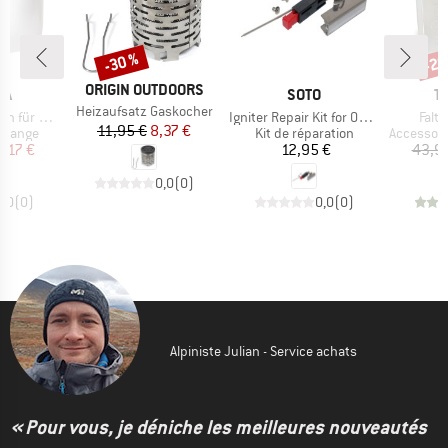
-30 %
-20
Remise
Rem
MARQUE
ORIGIN OUTDOORS
UE
MARQUE
M
IA
SOTO
T
Article
Heizaufsatz Gaskocher
Article
Artic
Ultralight Alu
Igniter Repair Kit for OD-1NVE
Falt
Prix
Prix réduit
11,95 €
8,37 €
oup
Product group
Product g
echange
Kit de réparation
Accessoires
ix
ix réduit
Prix
8,17 €
12,95 €
43,9
0,0
(
0
)
0,0
(
0
)
0,0
(
0
)
Alpiniste Julian - Service achats
« Pour vous, je déniche les meilleures nouveautés