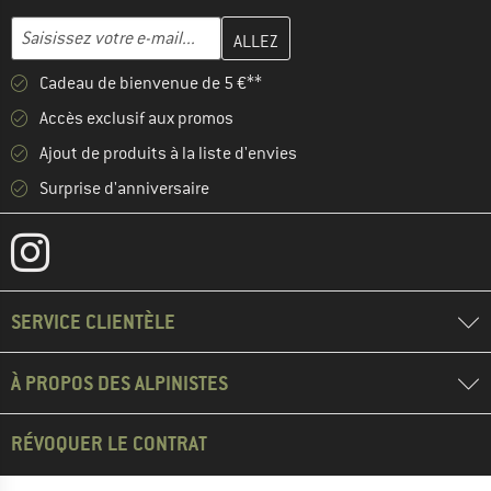
Entrez votre adresse e-mail ici et créez votre compte client à la 
Adresse e-mail
Cadeau de bienvenue de 5 €**
Accès exclusif aux promos
Ajout de produits à la liste d'envies
Surprise d'anniversaire
SERVICE CLIENTÈLE
À PROPOS DES ALPINISTES
RÉVOQUER LE CONTRAT