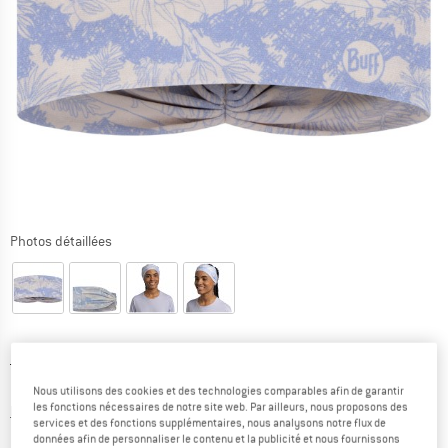
Photos détaillées
Prix initial :
Prix:
19,95
€
13,97
€
TVA incl.
Nous utilisons des cookies et des technologies comparables afin de garantir
les fonctions nécessaires de notre site web. Par ailleurs, nous proposons des
Informations sur les frais de livraison. Ouvre une bo
hors Frais de livraison
services et des fonctions supplémentaires, nous analysons notre flux de
données afin de personnaliser le contenu et la publicité et nous fournissons