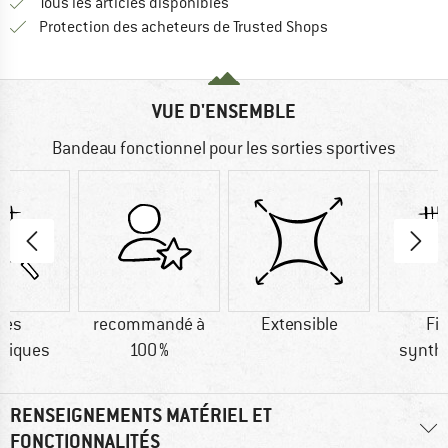
Tous les articles disponibles
Trouve toutes les i
Protection des acheteurs de Trusted Shops
VUE D'ENSEMBLE
Bandeau fonctionnel pour les sorties sportives
res
recommandé à
Extensible
Fi
tiques
100 %
synth
RENSEIGNEMENTS MATÉRIEL ET
FONCTIONNALITÉS