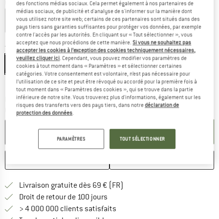
Couleur:
Loer Glory Blue
des fonctions médias sociaux. Cela permet également à nos partenaires de
médias sociaux, de publicité et d'analyse de s'informer sur la manière dont
vous utilisez notre site web; certains de ces partenaires sont situés dans des
pays tiers sans garanties suffisantes pour protéger vos données, par exemple
contre l'accès par les autorités. En cliquant sur « Tout sélectionner », vous
-30 %
-30 %
acceptez que nous procédions de cette manière.
Si vous ne souhaitez pas
Taille:
One Size
accepter les cookies à l’exception des cookies techniquement nécessaires,
veuillez cliquer ici
. Cependant, vous pouvez modifier vos paramètres de
One Size
cookies à tout moment dans « Paramètres » et sélectionner certaines
catégories. Votre consentement est volontaire, n’est pas nécessaire pour
Guide des tailles
l’utilisation de ce site et peut être révoqué ou accordé pour la première fois à
tout moment dans « Paramètres des cookies », qui se trouve dans la partie
inférieure de notre site. Vous trouverez plus d'informations, également sur les
Le lien s'ouvre dans une boîte d'inf
Délai de livraison: 3-5 jours ouvrables
risques des transferts vers des pays tiers, dans notre
déclaration de
Quantité:
protection des données
.
AJOUTER AU PANIER
PARAMÈTRES
TOUT SÉLECTIONNER
ENREGISTRER
COMPARER
Trouve les infos sur la livrais
Livraison gratuite dès 69 € (FR)
Trouve les informations de paiemen
Droit de retour de 100 jours
> 4 000 000 clients satisfaits