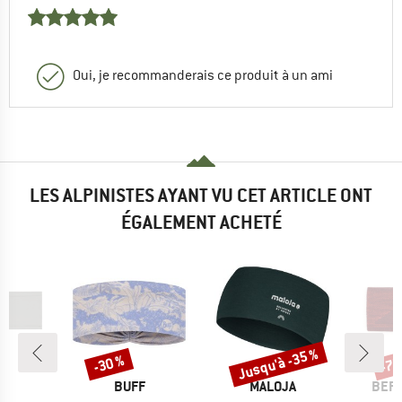
Oui, je recommanderais ce produit à un ami
LES ALPINISTES AYANT VU CET ARTICLE ONT
ÉGALEMENT ACHETÉ
Jusqu'à -35 %
-30 %
-75
Remise
Remise
Rem
RQUE
MARQUE
MARQUE
MAR
BUFF
MALOJA
BER