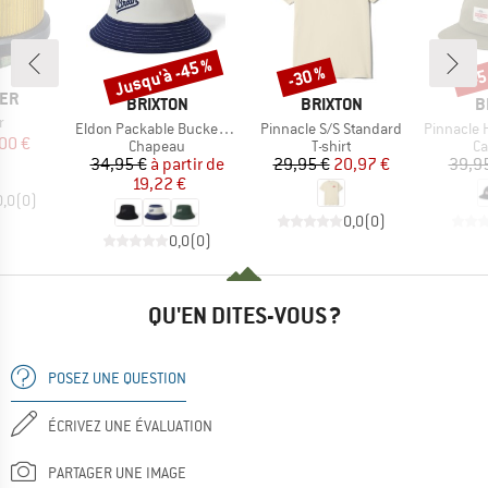
Jusqu'à -45 %
-30 %
-45
Remise
Remise
Rem
E
ER
MARQUE
MARQUE
M
BRIXTON
BRIXTON
B
r
Article
Article
Article
Eldon Packable Bucket Hat
Pinnacle S/S Standard
Pinnacle High
ix
ix réduit
00 €
Product group
Product group
Pr
Chapeau
T-shirt
Ca
Prix
Prix réduit
Prix
Prix réduit
34,95 €
à partir de
29,95 €
20,97 €
39,9
19,22 €
0,0
(
0
)
0,0
(
0
)
0,0
(
0
)
QU'EN DITES-VOUS ?
POSEZ UNE QUESTION
ÉCRIVEZ UNE ÉVALUATION
PARTAGER UNE IMAGE