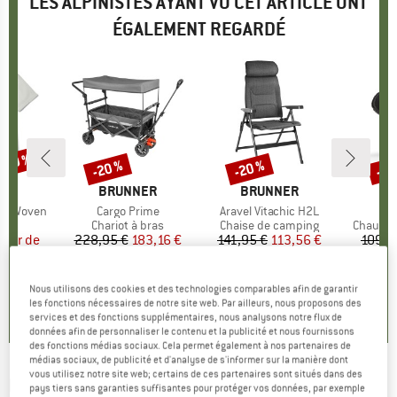
LES ALPINISTES AYANT VU CET ARTICLE ONT
ÉGALEMENT REGARDÉ
 -40 %
-20 %
-20 %
-21
Remise
Remise
Rem
UE
ON
MARQUE
BRUNNER
MARQUE
BRUNNER
M
B
S/S Woven
Article
Cargo Prime
Article
Aravel Vitachic H2L
Ar
N
t group
se
Product group
Chariot à bras
Product group
Chaise de camping
Product
Chausso
artir de
ix
ix réduit
228,95 €
Prix
Prix réduit
183,16 €
141,95 €
Prix
Prix réduit
113,56 €
109,9
 €
0,0
(
0
)
0,0
(
0
)
Nous utilisons des cookies et des technologies comparables afin de garantir
0,0
(
0
)
les fonctions nécessaires de notre site web. Par ailleurs, nous proposons des
services et des fonctions supplémentaires, nous analysons notre flux de
données afin de personnaliser le contenu et la publicité et nous fournissons
des fonctions médias sociaux. Cela permet également à nos partenaires de
médias sociaux, de publicité et d'analyse de s'informer sur la manière dont
vous utilisez notre site web; certains de ces partenaires sont situés dans des
BRUNNER
-
Bunker - Auvent camping-car
pays tiers sans garanties suffisantes pour protéger vos données, par exemple