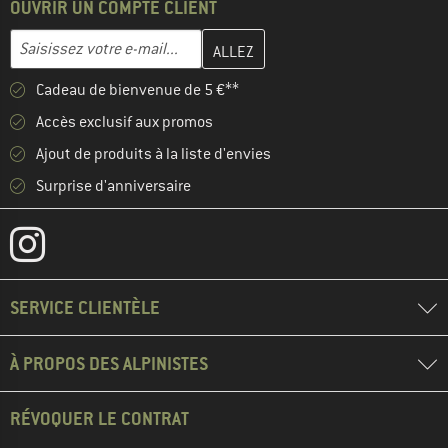
OUVRIR UN COMPTE CLIENT
Entrez votre adresse e-mail ici et créez votre compte client à la 
Adresse e-mail
Cadeau de bienvenue de 5 €**
Accès exclusif aux promos
Ajout de produits à la liste d'envies
Surprise d'anniversaire
SERVICE CLIENTÈLE
À PROPOS DES ALPINISTES
RÉVOQUER LE CONTRAT