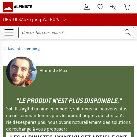
Vers le compte client
Vers 
Vers la liste d'env
Vers le com
DÉSTOCKAGE : jusqu'à -60 %
DÉSTOCKAGE : jusqu'à -60 % »
Auvents camping
Alpiniste Max
"LE PRODUIT N'EST PLUS DISPONIBLE."
Soit il s'agit d'un ancien modèle, soit nous ne pouvons plus
ou ne commanderons plus le produit auprès du fabricant.
Ne désespérez pas, nous avons naturellement des solutions
de rechange à vous proposer :