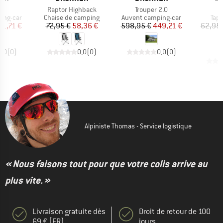
Article
Article
A
da
Raptor Highback
Trouper 2.0
up
Product group
Product group
Pro
ing-car
Chaise de camping
Auvent camping-car
Tapi
ix
ix réduit
Prix
Prix réduit
Prix
Prix réduit
01,71 €
72,95 €
58,36 €
598,95 €
449,21 €
62,95 
0,0
(
0
)
0,0
(
0
)
0,0
(
0
)
Alpiniste Thomas - Service logistique
« Nous faisons tout pour que votre colis arrive au
plus vite. »
Livraison gratuite dès
Droit de retour de 100
69 € (FR)
jours