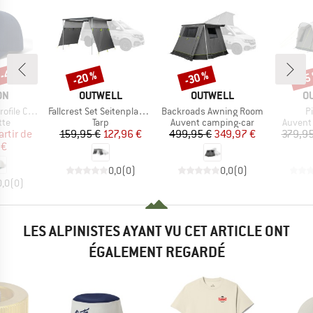
 -45 %
-20 %
-30 %
-15
Remise
Remise
Rem
UE
MARQUE
MARQUE
M
ON
OUTWELL
OUTWELL
O
Article
Article
Ar
Cap Cotton
Fallcrest Set Seitenplanen
Backroads Awning Room
Pi
 group
Product group
Product group
Produc
tte
Tarp
Auvent camping-car
Auvent
ix
ix réduit
Prix
Prix réduit
Prix
Prix réduit
artir de
159,95 €
127,96 €
499,95 €
349,97 €
379,95
 €
0,0
(
0
)
0,0
(
0
)
0,0
(
0
)
LES ALPINISTES AYANT VU CET ARTICLE ONT
ÉGALEMENT REGARDÉ