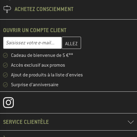
ACHETEZ CONSCIEMMENT
OUVRIR UN COMPTE CLIENT
Entrez votre adresse e-mail ici et créez votre compte client à la 
Saisissez votre e-mail...
Cadeau de bienvenue de 5 €**
Accès exclusif aux promos
Ajout de produits à la liste d'envies
Surprise d'anniversaire
SERVICE CLIENTÈLE