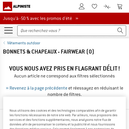
Vers le compte client
Vers 
Vers la liste d'env
Vers le com
Jusqu'à -50 % avec les promos d'été
Jusqu'à -50 % avec les promos d'été »
Vêtements outdoor
BONNETS & CHAPEAUX - FAIRWEAR
(0)
VOUS NOUS AVEZ PRIS EN FLAGRANT DÉLIT !
Aucun article ne correspond aux filtres sélectionnés
» Revenez à la page précédente
et réessayez en réduisant le
nombre de filtres.
Nous utilisons des cookies et des technologies comparables afin de garantir
les fonctions nécessaires de notre site web. Par ailleurs, nous proposons des
PRODUITS PHARES DE TES MARQUES
services et des fonctions supplémentaires, nous analysons notre flux de
données afin de personnaliser le contenu et la publicité et nous fournissons
PRÉFÉRÉES