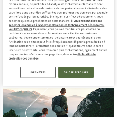
des fonctions médias sociaux. Cela permet également à nos partenaires de
médias sociaux, de publicité et d'analyse de s'informer sur la manière dont
vous utilisez notre site web; certains de ces partenaires sont situés dans des
pays tiers sans garanties suffisantes pour protéger vos données, par exemple
contre l'accès par les autorités. En cliquant sur « Tout sélectionner », vous
acceptez que nous procédions de cette manière.
Si vous ne souhaitez pas
accepter les cookies à l’exception des cookies techniquement nécessaires,
veuillez cliquer ici
. Cependant, vous pouvez modifier vos paramètres de
cookies à tout moment dans « Paramètres » et sélectionner certaines
 -40 %
Jusqu'à -36 %
catégories. Votre consentement est volontaire, n’est pas nécessaire pour
-35 %
Remise
Remise
l’utilisation de ce site et peut être révoqué ou accordé pour la première fois à
tout moment dans « Paramètres des cookies », qui se trouve dans la partie
MARQUE
MARQUE
MA
ERNOONS
PATAGONIA
PATAGONIA
PA
inférieure de notre site. Vous trouverez plus d'informations, également sur les
Article
Article
Article
Hat
Wavefarer Bucket Hat
Kid's Trucker Hat
P-6 Log
risques des transferts vers des pays tiers, dans notre
déclaration de
t group
Product group
Product group
Pr
au
Chapeau
Casquette
Ca
protection des données
.
ix
ix réduit
Prix
Prix réduit
Prix
Prix réduit
artir de
44,95 €
29,22 €
34,95 €
à partir de
3
 €
22,37 €
PARAMÈTRES
TOUT SÉLECTIONNER
+
7
4,6
(
16
)
,8
(
44
)
4,8
(
35
)