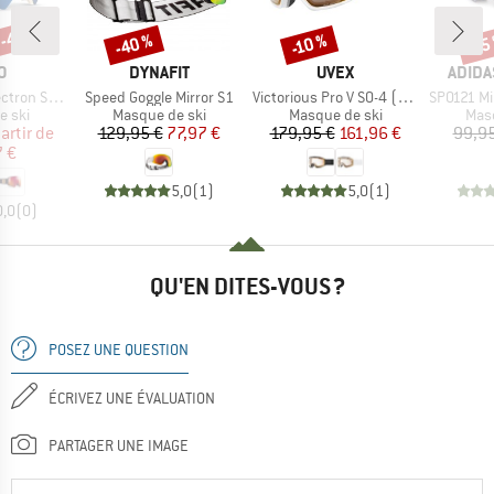
 -40 %
-40 %
-10 %
-15
Remise
Remise
Rem
UE
MARQUE
MARQUE
MARQ
O
DYNAFIT
UVEX
ADIDA
Article
Article
Article
3 (VLT 15%)
Speed Goggle Mirror S1
Victorious Pro V S0-4 (VLT 7-81%)
SP0121 Mirr
group
Product group
Product group
Prod
e ski
Masque de ski
Masque de ski
Masq
ix
ix réduit
Prix
Prix réduit
Prix
Prix réduit
artir de
129,95 €
77,97 €
179,95 €
161,96 €
99,95
 €
5,0
(
1
)
5,0
(
1
)
0,0
(
0
)
QU'EN DITES-VOUS ?
POSEZ UNE QUESTION
ÉCRIVEZ UNE ÉVALUATION
PARTAGER UNE IMAGE