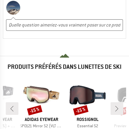
PRODUITS PRÉFÉRÉS DANS LUNETTES DE SKI
-15 %
-15 %
-15
Remise
Remise
Rem
MARQUE
MARQUE
YEWEAR
ADIDAS EYEWEAR
ROSSIGNOL
Article
Article
Article
 (VLT 29%)
SP0121 Mirror S2 (VLT 27%)
Essential S2
Preview