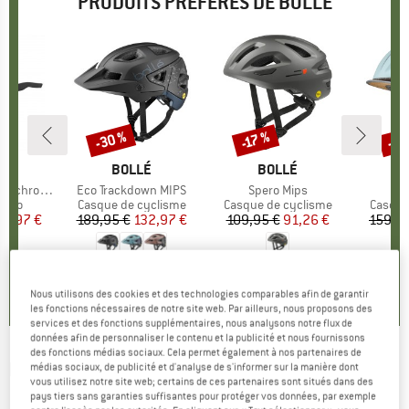
PRODUITS PRÉFÉRÉS DE BOLLÉ
-30 %
-30
-17 %
Remise
Remise
Rem
UE
É
MARQUE
BOLLÉ
MARQUE
BOLLÉ
-3 (VLT 62-9%)
Article
Eco Trackdown MIPS
Article
Spero Mips
Art
Re
group
vélo
Product group
Casque de cyclisme
Product group
Casque de cyclisme
Produc
Casque
ix
ix réduit
46,97 €
189,95 €
Prix
Prix réduit
132,97 €
109,95 €
Prix
Prix réduit
91,26 €
159,9
4,8
(
5
)
4,0
(
1
)
0,0
(
0
)
Nous utilisons des cookies et des technologies comparables afin de garantir
les fonctions nécessaires de notre site web. Par ailleurs, nous proposons des
services et des fonctions supplémentaires, nous analysons notre flux de
données afin de personnaliser le contenu et la publicité et nous fournissons
des fonctions médias sociaux. Cela permet également à nos partenaires de
BOLLÉ
-
Mammoth S1-S3 (VLT 51-15%) -
médias sociaux, de publicité et d'analyse de s'informer sur la manière dont
vous utilisez notre site web; certains de ces partenaires sont situés dans des
Masque de ski
pays tiers sans garanties suffisantes pour protéger vos données, par exemple