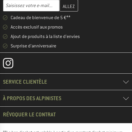
Entrez votre adresse e-mail ici et créez votre compte client à la 
Adresse e-mail
Cadeau de bienvenue de 5 €**
Accès exclusif aux promos
Ajout de produits à la liste d'envies
Surprise d'anniversaire
SERVICE CLIENTÈLE
À PROPOS DES ALPINISTES
RÉVOQUER LE CONTRAT