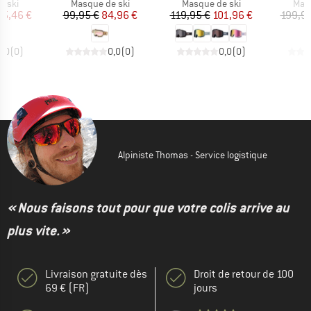
group
Product group
Product group
Prod
e ski
Masque de ski
Masque de ski
Masq
ix
ix réduit
Prix
Prix réduit
Prix
Prix réduit
95,46 €
99,95 €
84,96 €
119,95 €
101,96 €
199,95
0,0
(
0
)
0,0
(
0
)
0,0
(
0
)
Alpiniste Thomas - Service logistique
« Nous faisons tout pour que votre colis arrive au
plus vite. »
Livraison gratuite dès
Droit de retour de 100
69 € (FR)
jours