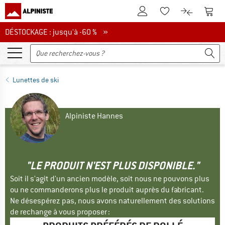
Vers le compte client
Vers 
Vers la liste d'env
Vers le com
DÉSTOCKAGE : jusqu'à -60 %
DÉSTOCKAGE : jusqu'à -60 % »
Lunettes de ski
Alpiniste Hannes
"LE PRODUIT N'EST PLUS DISPONIBLE."
Soit il s'agit d'un ancien modèle, soit nous ne pouvons plus
ou ne commanderons plus le produit auprès du fabricant.
Ne désespérez pas, nous avons naturellement des solutions
de rechange à vous proposer :