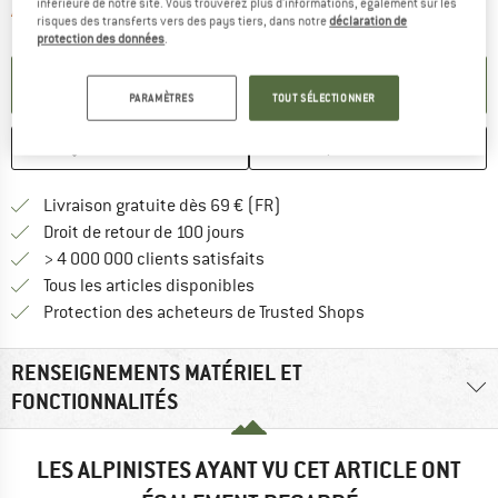
inférieure de notre site. Vous trouverez plus d'informations, également sur les
Le lien s'ouvre dans une boîte d'informa
Article momentanément épuisé;
risques des transferts vers des pays tiers, dans notre
déclaration de
protection des données
.
PARAMÉTRER ALERTE
PARAMÈTRES
TOUT SÉLECTIONNER
ENREGISTRER
COMPARER
Trouve les infos sur la livrais
Livraison gratuite dès 69 € (FR)
Trouve les informations de paiemen
Droit de retour de 100 jours
> 4 000 000 clients satisfaits
Tous les articles disponibles
Trouve toutes les i
Protection des acheteurs de Trusted Shops
RENSEIGNEMENTS MATÉRIEL ET
FONCTIONNALITÉS
LES ALPINISTES AYANT VU CET ARTICLE ONT