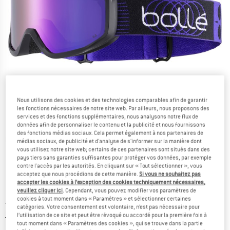
Nous utilisons des cookies et des technologies comparables afin de garantir
les fonctions nécessaires de notre site web. Par ailleurs, nous proposons des
services et des fonctions supplémentaires, nous analysons notre flux de
données afin de personnaliser le contenu et la publicité et nous fournissons
des fonctions médias sociaux. Cela permet également à nos partenaires de
Photos détaillées
médias sociaux, de publicité et d'analyse de s'informer sur la manière dont
vous utilisez notre site web; certains de ces partenaires sont situés dans des
pays tiers sans garanties suffisantes pour protéger vos données, par exemple
contre l'accès par les autorités. En cliquant sur « Tout sélectionner », vous
acceptez que nous procédions de cette manière.
Si vous ne souhaitez pas
accepter les cookies à l’exception des cookies techniquement nécessaires,
veuillez cliquer ici
. Cependant, vous pouvez modifier vos paramètres de
cookies à tout moment dans « Paramètres » et sélectionner certaines
Prix:
49,95
€
TVA incl.
catégories. Votre consentement est volontaire, n’est pas nécessaire pour
Informations sur les frais de livraison. Ouvre une bo
hors Frais de livraison
l’utilisation de ce site et peut être révoqué ou accordé pour la première fois à
tout moment dans « Paramètres des cookies », qui se trouve dans la partie