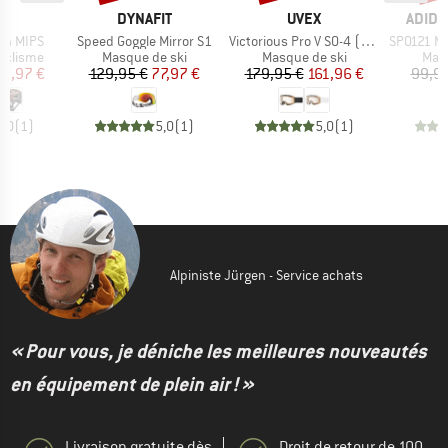
UE
MARQUE
MARQUE
MARQ
É
DYNAFIT
UVEX
ADIDA
Article
Article
Article
wn MIPS
Speed Goggle Mirror S1
Victorious Pro V S0-4 (VLT 7-81%)
SP0121 Mirr
up
Product group
Product group
Prod
yclisme
Masque de ski
Masque de ski
Masq
ix
ix réduit
Prix
Prix réduit
Prix
Prix réduit
32,97 €
129,95 €
77,97 €
179,95 €
161,96 €
99,95
4,0
(
1
)
5,0
(
1
)
5,0
(
1
)
Alpiniste Jürgen - Service achats
« Pour vous, je déniche les meilleures nouveautés
en équipement de plein air ! »
Livraison gratuite dès
Droit de retour de 100