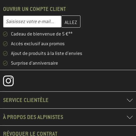
OUVRIR UN COMPTE CLIENT
Entrez votre adresse e-mail ici et créez votre compte client à la 
Adresse e-mail
Cadeau de bienvenue de 5 €**
Accès exclusif aux promos
Ajout de produits à la liste d'envies
Surprise d'anniversaire
SERVICE CLIENTÈLE
À PROPOS DES ALPINISTES
RÉVOQUER LE CONTRAT