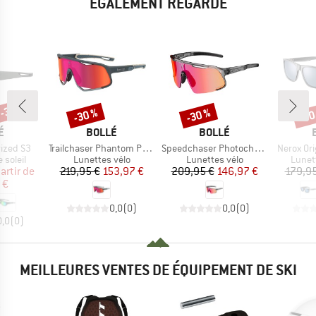
ÉGALEMENT REGARDÉ
 -30 %
-30 %
-30 %
-30
Remise
Remise
Rem
UE
MARQUE
MARQUE
É
BOLLÉ
BOLLÉ
Article
Article
Article
ized S3
Trailchaser Phantom Photochromic S0-3
Speedchaser Photochromic S0-3
Nerox Ori
oup
Product group
Product group
Produ
 soleil
Lunettes vélo
Lunettes vélo
Lunett
ix
ix réduit
Prix
Prix réduit
Prix
Prix réduit
artir de
219,95 €
153,97 €
209,95 €
146,97 €
179,95
 €
0,0
(
0
)
0,0
(
0
)
0,0
(
0
)
MEILLEURES VENTES DE ÉQUIPEMENT DE SKI