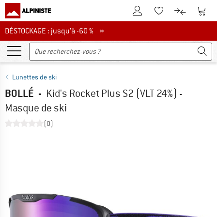
Vers le compte client
Vers 
Vers la liste d'env
Vers le com
DÉSTOCKAGE : jusqu'à -60 %
DÉSTOCKAGE : jusqu'à -60 % »
Lunettes de ski
BOLLÉ
-
Kid's Rocket Plus S2 (VLT 24%) -
Masque de ski
(0)