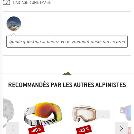
PARTAGER UNE IMAGE
RECOMMANDÉS PAR LES AUTRES ALPINISTES
-40 %
-10 %
-15
Remise
Remise
Rem