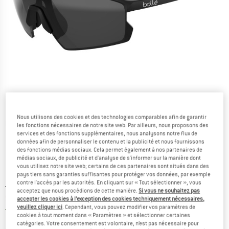
Nous utilisons des cookies et des technologies comparables afin de garantir
Photos détaillées
les fonctions nécessaires de notre site web. Par ailleurs, nous proposons des
services et des fonctions supplémentaires, nous analysons notre flux de
données afin de personnaliser le contenu et la publicité et nous fournissons
des fonctions médias sociaux. Cela permet également à nos partenaires de
médias sociaux, de publicité et d'analyse de s'informer sur la manière dont
vous utilisez notre site web; certains de ces partenaires sont situés dans des
pays tiers sans garanties suffisantes pour protéger vos données, par exemple
contre l'accès par les autorités. En cliquant sur « Tout sélectionner », vous
Prix initial :
Prix:
119,95
€
acceptez que nous procédions de cette manière.
Si vous ne souhaitez pas
92,36
€
TVA incl.
accepter les cookies à l’exception des cookies techniquement nécessaires,
veuillez cliquer ici
. Cependant, vous pouvez modifier vos paramètres de
France. Informations sur les frais de l
Livraison gratuite
(FR)
cookies à tout moment dans « Paramètres » et sélectionner certaines
catégories. Votre consentement est volontaire, n’est pas nécessaire pour