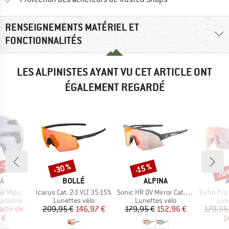
RENSEIGNEMENTS MATÉRIEL ET
FONCTIONNALITÉS
LES ALPINISTES AYANT VU CET ARTICLE ONT
ÉGALEMENT REGARDÉ
 -30 %
Jus
-30 %
-15 %
Remise
Remise
Rem
UE
MARQUE
MARQUE
A
BOLLÉ
ALPINA
Article
Article
Article
el Mips
Icarus Cat. 2-3 VLT 35-15%
Sonic HR QV Mirror Cat. 1-3
Turbo Pro QV Mir
up
Product group
Product group
Pro
yclisme
Lunettes vélo
Lunettes vélo
Lun
ix
ix réduit
Prix
Prix réduit
Prix
Prix réduit
artir de
209,95 €
146,97 €
179,95 €
152,96 €
179,95
 €
1