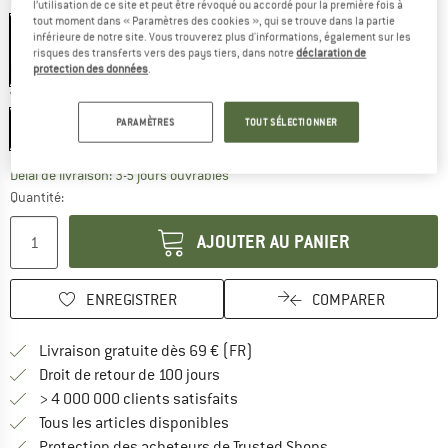
Couleur:
Black Matte
l’utilisation de ce site et peut être révoqué ou accordé pour la première fois à
tout moment dans « Paramètres des cookies », qui se trouve dans la partie
inférieure de notre site. Vous trouverez plus d'informations, également sur les
risques des transferts vers des pays tiers, dans notre
déclaration de
protection des données
.
-23 %
Variante:
Medium - TNS Cat. 3 VLT 10%
PARAMÈTRES
TOUT SÉLECTIONNER
Medium - TNS Cat. 3 VLT 10%
Le lien s'ouvre dans une boîte d'inf
Délai de livraison: 3-5 jours ouvrables
Quantité:
AJOUTER AU PANIER
ENREGISTRER
COMPARER
Trouve les infos sur la livrais
Livraison gratuite dès 69 € (FR)
Trouve les informations de paiemen
Droit de retour de 100 jours
> 4 000 000 clients satisfaits
Tous les articles disponibles
Trouve toutes les i
Protection des acheteurs de Trusted Shops