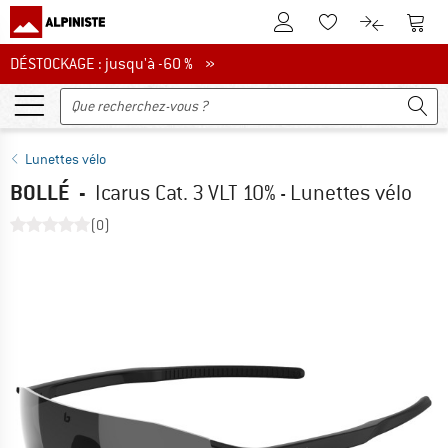
Vers le compte client
Vers 
Vers la liste d'env
Vers le com
DÉSTOCKAGE : jusqu'à -60 %
DÉSTOCKAGE : jusqu'à -60 % »
Lunettes vélo
BOLLÉ
-
Icarus Cat. 3 VLT 10% - Lunettes vélo
(0)