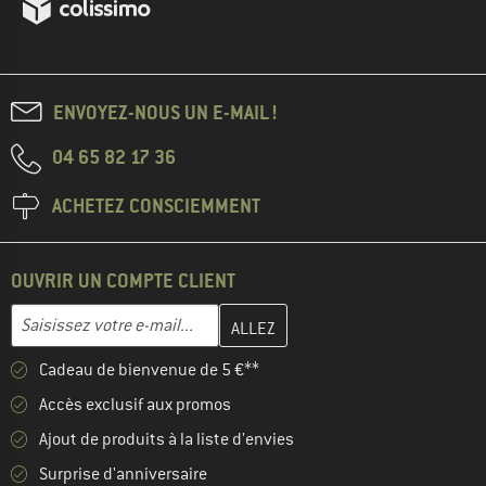
ENVOYEZ-NOUS UN E-MAIL !
04 65 82 17 36
ACHETEZ CONSCIEMMENT
OUVRIR UN COMPTE CLIENT
Entrez votre adresse e-mail ici et créez votre compte client à la 
Adresse e-mail
Cadeau de bienvenue de 5 €**
Accès exclusif aux promos
Ajout de produits à la liste d'envies
Surprise d'anniversaire