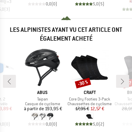
+
3
0,0
(
0
)
5,0
(
5
)
5,0
(
3
)
LES ALPINISTES AYANT VU CET ARTICLE ONT
ÉGALEMENT ACHETÉ
-30 %
-27
Remise
Rem
QUE
MARQUE
MARQUE
MA
ABUS
CRAFT
BI
Article
Article
Art
. 2
Taipan
Core Dry Footies 3-Pack
Te
group
Product group
Product group
Product g
vélo
Casque de cyclisme
Chaussettes de cyclisme
Chaussett
ix
ix réduit
Prix
Prix
Prix réduit
3,89 €
à partir de
193,95 €
17,95 €
12,57 €
28,9
0,0
(
0
)
0,0
(
0
)
5,0
(
2
)