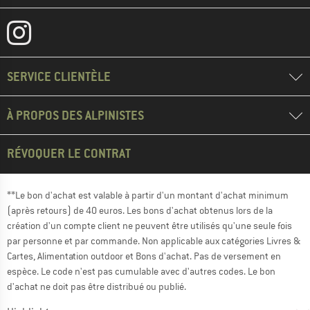
SERVICE CLIENTÈLE
À PROPOS DES ALPINISTES
RÉVOQUER LE CONTRAT
**Le bon d'achat est valable à partir d'un montant d'achat minimum
(après retours) de 40 euros. Les bons d'achat obtenus lors de la
création d'un compte client ne peuvent être utilisés qu'une seule fois
par personne et par commande. Non applicable aux catégories Livres &
Cartes, Alimentation outdoor et Bons d'achat. Pas de versement en
espèce. Le code n'est pas cumulable avec d'autres codes. Le bon
d'achat ne doit pas être distribué ou publié.