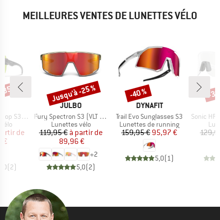
MEILLEURES VENTES DE LUNETTES VÉLO
 -35 %
Jusqu'à -25 %
-40 %
-30
Remise
Remise
Rem
UE
MARQUE
MARQUE
H
JULBO
DYNAFIT
Article
Article
Article
 + S0 (VLT 90%)
Fury Spectron S3 (VLT 13%)
Trail Evo Sunglasses S3
Sonic HR V Ph
group
Product group
Product group
Pro
vélo
Lunettes vélo
Lunettes de running
Lun
ix
ix réduit
Prix
Prix réduit
Prix
Prix réduit
partir de
119,95 €
à partir de
159,95 €
95,97 €
129,9
 €
89,96 €
+
2
5,0
(
1
)
5,0
(
2
)
5,0
(
2
)