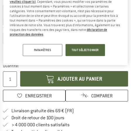
Couleur:
Multicolor Ii
veuillez cliquer ici
. Cependant, vous pouvez modifier vos paramètres de
cookies à tout moment dans « Paramètres » et sélectionner certaines
catégories. Votre consentement est volontaire, n’est pas nécessaire pour
l’utilisation de ce site et peut être révoqué ou accordé pour la première fois à
tout moment dans « Paramètres des cookies », qui se trouve dans la partie
-45 %
-60 %
inférieure de notre site. Vous trouverez plus d'informations, également sur les
Taille: EU
40
risques des transferts vers des pays tiers, dans notre
déclaration de
protection des données
.
EU
34
EU
36
EU
38
EU
40
EU
42
EU
44
Guide des tailles
PARAMÈTRES
TOUT SÉLECTIONNER
Le lien s'ouvre dans une boîte d'inf
Délai de livraison: 3-5 jours ouvrables
Quantité:
AJOUTER AU PANIER
ENREGISTRER
COMPARER
Trouve les infos sur la livrais
Livraison gratuite dès 69 € (FR)
Trouve les informations de paiemen
Droit de retour de 100 jours
> 4 000 000 clients satisfaits