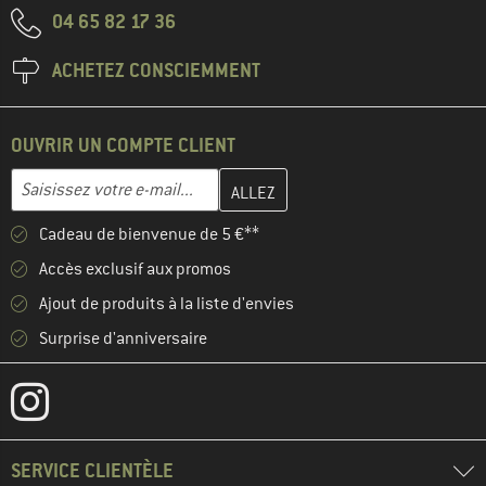
04 65 82 17 36
ACHETEZ CONSCIEMMENT
OUVRIR UN COMPTE CLIENT
Entrez votre adresse e-mail ici et créez votre compte client à la 
Adresse e-mail
Cadeau de bienvenue de 5 €**
Accès exclusif aux promos
Ajout de produits à la liste d'envies
Surprise d'anniversaire
SERVICE CLIENTÈLE