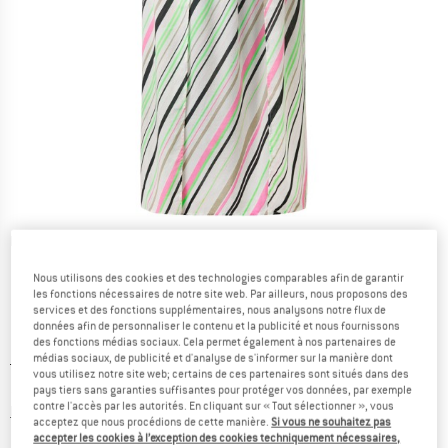
Photos détaillées
Nous utilisons des cookies et des technologies comparables afin de garantir
les fonctions nécessaires de notre site web. Par ailleurs, nous proposons des
services et des fonctions supplémentaires, nous analysons notre flux de
données afin de personnaliser le contenu et la publicité et nous fournissons
des fonctions médias sociaux. Cela permet également à nos partenaires de
médias sociaux, de publicité et d'analyse de s'informer sur la manière dont
Prix initial :
Prix:
139,95
€
vous utilisez notre site web; certains de ces partenaires sont situés dans des
55,98
€
TVA incl.
pays tiers sans garanties suffisantes pour protéger vos données, par exemple
contre l'accès par les autorités. En cliquant sur « Tout sélectionner », vous
Informations sur les frais de livraison. Ouvre une bo
hors Frais de livraison
acceptez que nous procédions de cette manière.
Si vous ne souhaitez pas
accepter les cookies à l’exception des cookies techniquement nécessaires,