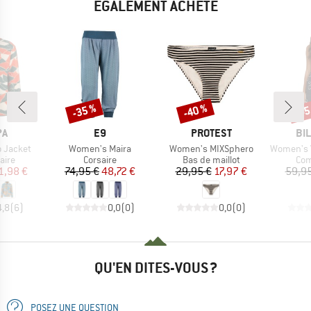
ÉGALEMENT ACHETÉ
-35 %
-40 %
-45
Remise
Remise
Rem
UE
MARQUE
MARQUE
MA
PA
E9
PROTEST
BI
Article
Article
Article
 Jacket
Women's Maira
Women's MIXSphero
Women's Vaca
group
Product group
Product group
Pro
aire
Corsaire
Bas de maillot
Com
ix
ix réduit
Prix
Prix réduit
Prix
Prix réduit
1,98 €
74,95 €
48,72 €
29,95 €
17,97 €
59,95
4,8
(
6
)
0,0
(
0
)
0,0
(
0
)
QU'EN DITES-VOUS ?
POSEZ UNE QUESTION