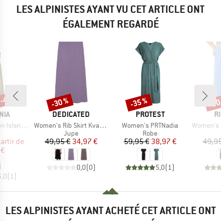
LES ALPINISTES AYANT VU CET ARTICLE ONT
ÉGALEMENT REGARDÉ
 -40 %
-30 %
-35 %
-30
Remise
Remise
Rem
E
MARQUE
MARQUE
M
NIA
DEDICATED
PROTEST
R
Article
Article
Article
and Dress
Women's Rib Skirt Kvarnvik
Women's PRTNadia
Women's Cla
uct group
Product group
Product group
Jupe
Robe
ix
ix réduit
Prix
Prix réduit
Prix
Prix réduit
artir de
49,95 €
34,97 €
59,95 €
38,97 €
49,95
 €
0,0
(
0
)
5,0
(
1
)
5,0
(
1
)
LES ALPINISTES AYANT ACHETÉ CET ARTICLE ONT