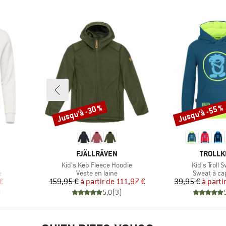
Jusqu'à -30 %
Jusqu'à -55 %
Remise
Remise
MARQUE
MARQU
FJÄLLRÄVEN
TROLLK
Article
Article
Kid's Keb Fleece Hoodie
Kid's Troll 
Product group
Product gr
e
Veste en laine
Sweat à c
duit
Prix
Prix réduit
Pr
Pr
€
159,95 €
à partir de
111,97 €
39,95 €
à parti
)
5,0
(
3
)