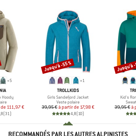
Jusqu'à -55 %
Jusqu'à 
Remise
Remise
+
5
+
1
E
MARQUE
MA
NIA
TROLLKIDS
TR
Article
Article
ip Hoody
Girls Sandefjord Jacket
Kid's Ro
group
Product group
Produ
aire
Veste polaire
Sweat
ix
ix réduit
Prix
Prix réduit
 de
111,97 €
39,95 €
à partir de
17,98 €
39,95 €
à 
,8
(
31
)
4,8
(
10
)
RECOMMANDÉS PAR LES AUTRES ALPINISTES