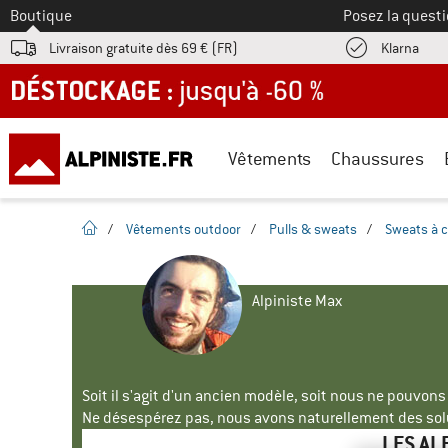
Vers le
Boutique
Posez la questi
Trouv
Livraison gratuite dès 69 € (FR)
Klarna
DÉSTOCKAGE : jusqu'à -60 %
Vêtements
Chaussures
Page d'accueil
/
Vêtements outdoor
/
Pulls & sweats
/
Sweats à 
Alpiniste Max
Soit il s'agit d'un ancien modèle, soit nous ne pouvon
Ne désespérez pas, nous avons naturellement des solu
LES AL