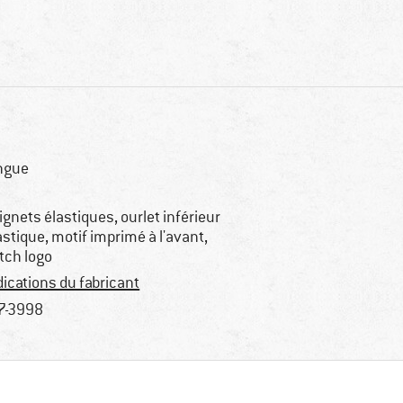
ngue
ignets élastiques, ourlet inférieur
astique, motif imprimé à l'avant,
tch logo
dications du fabricant
7-3998