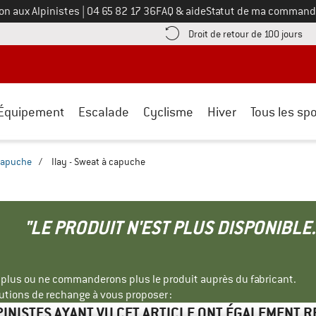
Appelez-nous au
on aux Alpinistes
|
04 65 82 17 36
FAQ & aide
Statut de ma command
e les informations de paiement ici ! Ouvre une boîte d'information
Tro
Droit de retour de 100 jours
Équipement
Escalade
Cyclisme
Hiver
Tous les spo
capuche
/
Ilay - Sweat à capuche
"LE PRODUIT N'EST PLUS DISPONIBLE.
s plus ou ne commanderons plus le produit auprès du fabricant.
tions de rechange à vous proposer :
PINISTES AYANT VU CET ARTICLE ONT ÉGALEMENT 