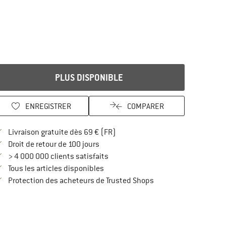
PLUS DISPONIBLE
ENREGISTRER
COMPARER
Trouve les infos sur la livraison 
Livraison gratuite dès 69 € (FR)
Trouve les informations de paiement i
Droit de retour de 100 jours
> 4 000 000 clients satisfaits
Tous les articles disponibles
Trouve toutes les infos
Protection des acheteurs de Trusted Shops