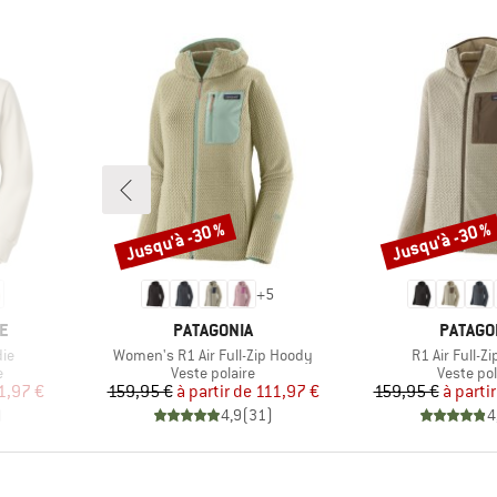
Jusqu'à -30 %
Jusqu'à -30 %
Remise
Remise
+
5
MARQUE
MARQU
E
PATAGONIA
PATAGO
Article
Article
ie
Women's R1 Air Full-Zip Hoody
R1 Air Full-Z
Product group
Product 
e
Veste polaire
Veste pol
duit
Prix
Prix réduit
Pr
Pr
1,97 €
159,95 €
à partir de
111,97 €
159,95 €
à partir
)
4,9
(
31
)
4