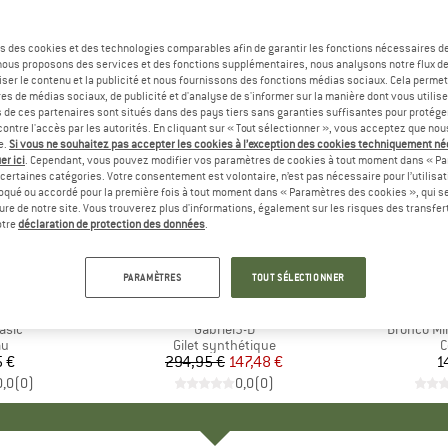
s des cookies et des technologies comparables afin de garantir les fonctions nécessaires de
, nous proposons des services et des fonctions supplémentaires, nous analysons notre flux d
ser le contenu et la publicité et nous fournissons des fonctions médias sociaux. Cela perme
es de médias sociaux, de publicité et d'analyse de s'informer sur la manière dont vous utilise
s de ces partenaires sont situés dans des pays tiers sans garanties suffisantes pour protég
ontre l'accès par les autorités. En cliquant sur « Tout sélectionner », vous acceptez que no
e.
Si vous ne souhaitez pas accepter les cookies à l’exception des cookies techniquement n
er ici
. Cependant, vous pouvez modifier vos paramètres de cookies à tout moment dans « Pa
certaines catégories. Votre consentement est volontaire, n’est pas nécessaire pour l’utilisati
oqué ou accordé pour la première fois à tout moment dans « Paramètres des cookies », qui se
eure de notre site. Vous trouverez plus d'informations, également sur les risques des transfe
-50 %
Remise
otre
déclaration de protection des données
.
PARAMÈTRES
TOUT SÉLECTIONNER
UR SOLINGEN
MARQUE
BOGNER FIRE+ICE
MARQUE
BÖKER MANU
asic
Article
Gabriel3-D
Article
Bronco Mi
t group
au
Product group
Gilet synthétique
P
C
5 €
ix
294,95 €
Prix
Prix réduit
147,48 €
1
0,0
(
0
)
0,0
(
0
)