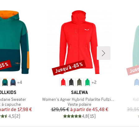
-55 %
Jusqu'à -65 %
Jusq
Remise
Remi
+
4
+
2
RQUE
MARQUE
OLLKIDS
SALEWA
Article
Art
ndane Sweater
Women's Agner Hybrid Polarlite Fullzip Hoody
Kid
ct group
Product group
 à capuche
Veste polaire
Prix
Prix réduit
Prix
Prix réduit
partir de
17,98 €
129,95 €
à partir de
45,48 €
39,95
4,5
(
2
)
4,8
(
15
)