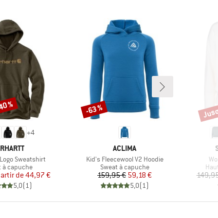
-40 %
Jusq
-63 %
Remise
Remi
+
4
RQUE
MARQUE
RHARTT
ACLIMA
Article
Art
 Logo Sweatshirt
Kid's Fleecewool V2 Hoodie
Wo
ct group
Product group
Prod
 à capuche
Sweat à capuche
Hau
Prix
Prix réduit
Prix
Prix réduit
artir de
44,97 €
159,95 €
59,18 €
149,95
5,0
(
1
)
5,0
(
1
)