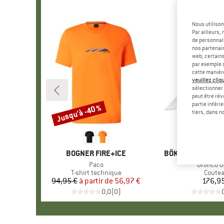
Nous utilison
Par ailleurs
de personnali
nos partenair
web; certain
par exemple c
cette manièr
veuillez cliqu
sélectionner 
peut être rév
partie inféri
Jusqu'à -40 %
Remise
tiers, dans n
MARQUE
BOGNER FIRE+ICE
MARQUE
BÖKER MANUFAKT
Article
Paco
Article
Bronco B
Product group
T-shirt technique
Produc
Coute
94,95 €
à partir de
Prix
Prix réduit
56,97 €
176,9
Pr
0,0
(
0
)