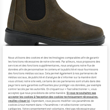
Nous utilisons des cookies et des technologies comparables afin de garantir
les fonctions nécessaires de notre site web. Par ailleurs, nous proposons des
services et des fonctions supplémentaires, nous analysons notre flux de
Photos détaillées
données afin de personnaliser le contenu et la publicité et nous fournissons
des fonctions médias sociaux. Cela permet également à nos partenaires de
médias sociaux, de publicité et d'analyse de s'informer sur la manière dont
vous utilisez notre site web; certains de ces partenaires sont situés dans des
pays tiers sans garanties suffisantes pour protéger vos données, par exemple
contre l'accès par les autorités. En cliquant sur « Tout sélectionner », vous
acceptez que nous procédions de cette manière.
Si vous ne souhaitez pas
Prix:
124,95
€
TVA incl.
accepter les cookies à l’exception des cookies techniquement nécessaires,
veuillez cliquer ici
. Cependant, vous pouvez modifier vos paramètres de
France. Informations sur les frais de l
Livraison gratuite
(FR)
cookies à tout moment dans « Paramètres » et sélectionner certaines
catégories. Votre consentement est volontaire, n’est pas nécessaire pour