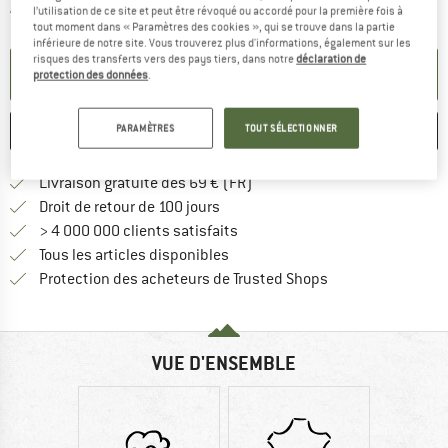
Le lien s'ouvre dans une boîte d'informa
Article momentanément épuisé;
l’utilisation de ce site et peut être révoqué ou accordé pour la première fois à
tout moment dans « Paramètres des cookies », qui se trouve dans la partie
inférieure de notre site. Vous trouverez plus d'informations, également sur les
risques des transferts vers des pays tiers, dans notre
déclaration de
PARAMÉTRER ALERTE
protection des données
.
PARAMÈTRES
TOUT SÉLECTIONNER
ENREGISTRER
COMPARER
Trouve les infos sur la livrais
Livraison gratuite dès 69 € (FR)
Trouve les informations de paiemen
Droit de retour de 100 jours
> 4 000 000 clients satisfaits
Tous les articles disponibles
Trouve toutes les i
Protection des acheteurs de Trusted Shops
VUE D'ENSEMBLE