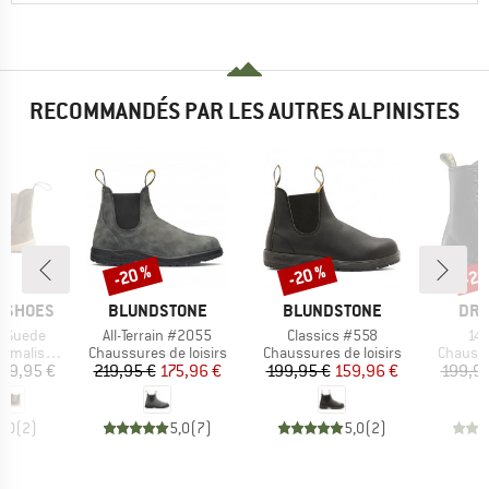
RECOMMANDÉS PAR LES AUTRES ALPINISTES
-20 %
-20 %
-20
Remise
Remise
Rem
MARQUE
MARQUE
MAR
P SHOES
BLUNDSTONE
BLUNDSTONE
DR.
Article
Article
Art
t Suede
All-Terrain #2055
Classics #558
14
Product group
Product group
Product
malistes
Chaussures de loisirs
Chaussures de loisirs
Chaussu
ix
Prix
Prix réduit
Prix
Prix réduit
59,95 €
219,95 €
175,96 €
199,95 €
159,96 €
199,95
5,0
(
2
)
5,0
(
7
)
5,0
(
2
)