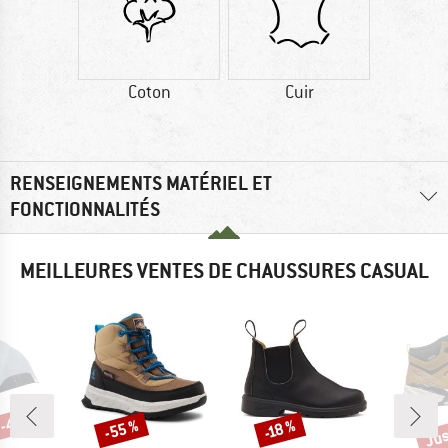
Coton
Cuir
RENSEIGNEMENTS MATÉRIEL ET
FONCTIONNALITÉS
MEILLEURES VENTES DE CHAUSSURES CASUAL
 -45 %
Jus
-55 %
-18 %
Remise
Remise
Rem