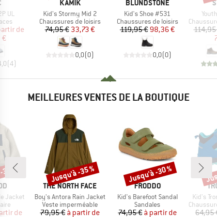
QUE
MARQUE
MARQUE
M
C
KAMIK
BLUNDSTONE
S
Article
Article
Articl
2P UL
Kid's Stormy Mid 2
Kid's Shoe #531
Youth
group
Product group
Product group
Product g
laces
Chaussures de loisirs
Chaussures de loisirs
Chaussures
ix
ix réduit
Prix
Prix réduit
Prix
Prix réduit
partir de
74,95 €
33,73 €
119,95 €
98,36 €
114,95
 €
0,0
(
0
)
0,0
(
0
)
4,0
(
4
)
MEILLEURES VENTES DE LA BOUTIQUE
 -35 %
Jusqu'à -35 %
Jusqu'à -30 %
Jus
Remise
Remise
Rem
E
MARQUE
MARQUE
MA
OD
THE NORTH FACE
FRODDO
TR
Article
Article
Article
le Jacket
Boy's Antora Rain Jacket
Kid's Barefoot Sandal
Kid's Tro
group
Product group
Product group
Product g
aire
Veste imperméable
Sandales
Chaussures
ix
ix réduit
Prix
Prix réduit
Prix
Prix réduit
artir de
79,95 €
à partir de
74,95 €
à partir de
64,95 