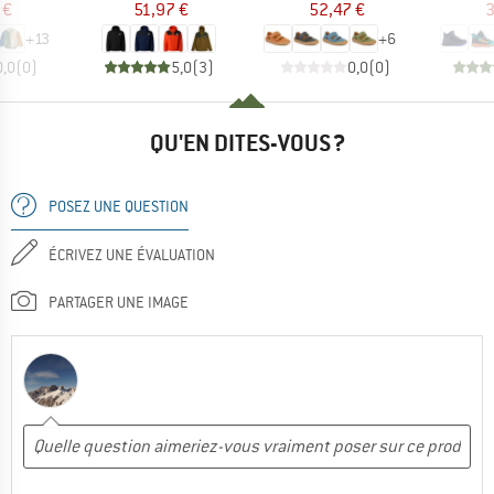
 €
51,97 €
52,47 €
3
+
13
+
6
0,0
(
0
)
5,0
(
3
)
0,0
(
0
)
QU'EN DITES-VOUS ?
POSEZ UNE QUESTION
ÉCRIVEZ UNE ÉVALUATION
PARTAGER UNE IMAGE