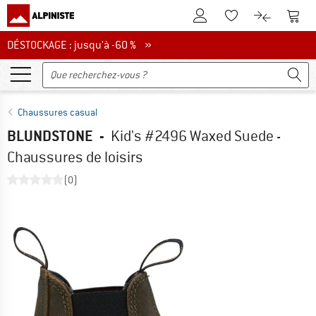
Vers le compte client
Vers 
Vers la liste d'env
Vers le com
DÉSTOCKAGE : jusqu'à -60 %
DÉSTOCKAGE : jusqu'à -60 % »
Chaussures casual
BLUNDSTONE
-
Kid's #2496 Waxed Suede -
Chaussures de loisirs
(0)