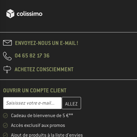
ENVOYEZ-NOUS UN E-MAIL !
04 65 82 17 36
ACHETEZ CONSCIEMMENT
OUVRIR UN COMPTE CLIENT
Entrez votre adresse e-mail ici et créez votre compte client à la 
Adresse e-mail
Cadeau de bienvenue de 5 €**
Accès exclusif aux promos
Ajout de produits à la liste d'envies