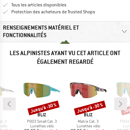
Tous les articles disponibles
Trouve toutes les i
Protection des acheteurs de Trusted Shops
RENSEIGNEMENTS MATÉRIEL ET
FONCTIONNALITÉS
LES ALPINISTES AYANT VU CET ARTICLE ONT
ÉGALEMENT REGARDÉ
Jusqu'à -30 %
Jusqu'à -30 %
Jus
Remise
Remise
Rem
QUE
MARQUE
MARQUE
BLIZ
BLIZ
Article
Article
Articl
t. 3
P003 Small Cat. 3
Matrix Cat. 3
P004 
group
Product group
Product group
Pro
vélo
Lunettes vélo
Lunettes vélo
Lun