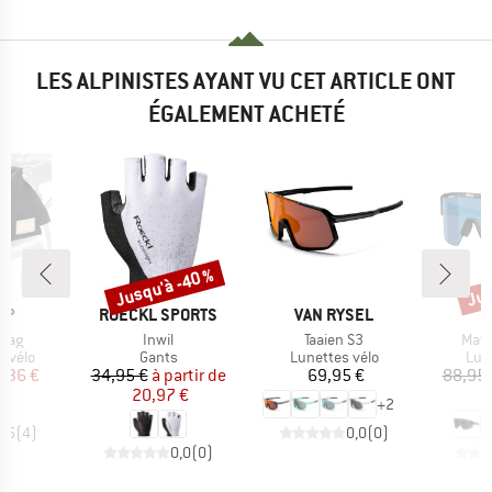
LES ALPINISTES AYANT VU CET ARTICLE ONT
ÉGALEMENT ACHETÉ
Jusqu'à -40 %
Jus
Remise
Rem
E
MARQUE
MARQUE
AP
ROECKL SPORTS
VAN RYSEL
Article
Article
Artic
 Bag
Inwil
Taaien S3
Matr
roup
Product group
Product group
Pro
 vélo
Gants
Lunettes vélo
Lun
ix
ix réduit
Prix
Prix réduit
Prix
,36 €
34,95 €
à partir de
69,95 €
88,95 
20,97 €
6
+
2
4,5
(
4
)
0,0
(
0
)
0,0
(
0
)