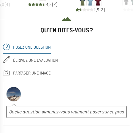
5,0
(
4
)
4,5
(
2
)
1,5
(
2
)
QU'EN DITES-VOUS ?
POSEZ UNE QUESTION
ÉCRIVEZ UNE ÉVALUATION
PARTAGER UNE IMAGE