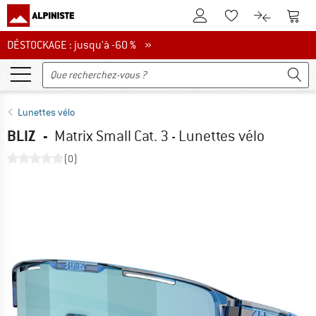
Vers le compte client
Vers 
Vers la liste d'env
Vers le com
DÉSTOCKAGE : jusqu'à -60 %
DÉSTOCKAGE : jusqu'à -60 % »
Lunettes vélo
BLIZ
-
Matrix Small Cat. 3 - Lunettes vélo
(0)