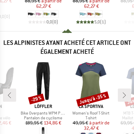
ix
ix réduit
Prix
Prix réduit
Prix
Prix réduit
6,27 €
88,95 €
à partir de
88,95 €
à partir de
88,95 
62,27 €
62,27 €
6
0,0
(
0
)
0,0
(
0
)
5,0
(
1
)
LES ALPINISTES AYANT ACHETÉ CET ARTICLE ONT
ÉGALEMENT ACHETÉ
Jusqu'à -35 %
Jus
-29 %
Remise
Remise
Rem
UE
MARQUE
MARQUE
M
N
LÖFFLER
LA SPORTIVA
L
le
Article
Article
Article
Bike Overpants WPM Pocket
Women's Roof T-Shirt
MTB T-
oup
Product group
Product group
Produc
e vélo
Pantalon de cyclisme
T-shirt
Maillo
ix
ix réduit
Prix
Prix réduit
Prix
Prix réduit
2,46 €
189,95 €
134,86 €
49,95 €
à partir de
69,95 
32,47 €
4