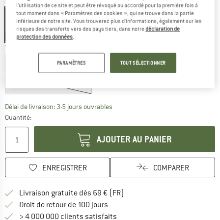
Couleur:
Transparent Blue
l’utilisation de ce site et peut être révoqué ou accordé pour la première fois à
tout moment dans « Paramètres des cookies », qui se trouve dans la partie
inférieure de notre site. Vous trouverez plus d'informations, également sur les
risques des transferts vers des pays tiers, dans notre
déclaration de
-15 %
-15 %
-23 %
protection des données
.
Variante:
Smoke with Ice Blue Multi
Grey with Putple Multi
Smoke with Ice Blue Multi
PARAMÈTRES
TOUT SÉLECTIONNER
Brown with Green Multi
Le lien s'ouvre dans une boîte d'inf
Délai de livraison: 3-5 jours ouvrables
Quantité:
AJOUTER AU PANIER
ENREGISTRER
COMPARER
Trouve les infos sur la livrais
Livraison gratuite dès 69 € (FR)
Trouve les informations de paiemen
Droit de retour de 100 jours
> 4 000 000 clients satisfaits