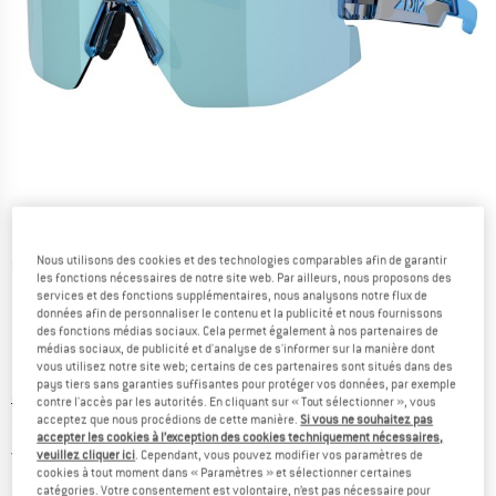
Nous utilisons des cookies et des technologies comparables afin de garantir
Photos détaillées
les fonctions nécessaires de notre site web. Par ailleurs, nous proposons des
services et des fonctions supplémentaires, nous analysons notre flux de
données afin de personnaliser le contenu et la publicité et nous fournissons
des fonctions médias sociaux. Cela permet également à nos partenaires de
médias sociaux, de publicité et d'analyse de s'informer sur la manière dont
vous utilisez notre site web; certains de ces partenaires sont situés dans des
pays tiers sans garanties suffisantes pour protéger vos données, par exemple
Prix initial :
Prix:
88,95
€
contre l'accès par les autorités. En cliquant sur « Tout sélectionner », vous
acceptez que nous procédions de cette manière.
Si vous ne souhaitez pas
75,61
€
TVA incl.
accepter les cookies à l’exception des cookies techniquement nécessaires,
France. Informations sur les frais de l
Livraison gratuite
(FR)
veuillez cliquer ici
. Cependant, vous pouvez modifier vos paramètres de
cookies à tout moment dans « Paramètres » et sélectionner certaines
catégories. Votre consentement est volontaire, n’est pas nécessaire pour