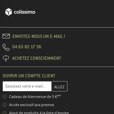
ENVOYEZ-NOUS UN E-MAIL !
04 65 82 17 36
ACHETEZ CONSCIEMMENT
OUVRIR UN COMPTE CLIENT
Entrez votre adresse e-mail ici et créez votre compte client à la 
Adresse e-mail
Cadeau de bienvenue de 5 €**
Accès exclusif aux promos
Ajout de produits à la liste d'envies