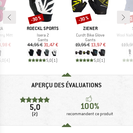
-30 %
-30 %
-62
Remise
Remise
Rem
UE
MARQUE
MARQUE
RA
ROECKL SPORTS
ZIENER
Article
Article
Article
rry Mitt
Isera 2
Curdt Bike Glove
Wool Nallu
ct group
Product group
Product group
s
Gants
Gants
ix
ix réduit
Prix
Prix réduit
Prix
Prix réduit
3,98 €
44,95 €
31,47 €
19,95 €
13,97 €
119,9
5,0
(
4
)
5,0
(
1
)
5,0
(
1
)
APERÇU DES ÉVALUATIONS
100%
5,0
(2)
recommandent ce produit