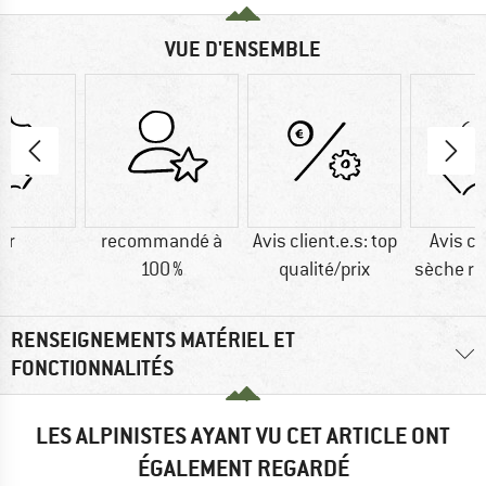
VUE D'ENSEMBLE
ir
recommandé à
Avis client.e.s: top
Avis cl
100 %
qualité/prix
sèche r
RENSEIGNEMENTS MATÉRIEL ET
FONCTIONNALITÉS
LES ALPINISTES AYANT VU CET ARTICLE ONT
ÉGALEMENT REGARDÉ