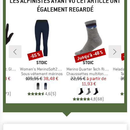
LES ALPINISTES AYANT VU CET ARTICLE ONT
ÉGALEMENT REGARDÉ
Jusqu'à -48 %
-65 %
-85
Remise
Remise
Rem
QUE
C
MARQUE
STOIC
MARQUE
STOIC
t. Glove
Article
Women's MerinoSoft245 TuleboSt. 3/4 Pants
Article
Merino Quarter Tech Rib Mountains Socks
Article
HeladagenSt.
ct group
s
Product group
Sous-vêtement mérinos
Product group
Chaussettes multifonctions
Prod
Tasse
ix
ix réduit
5,73 €
109,95 €
Prix
Prix réduit
38,48 €
22,95 €
à partir de
Prix
Prix réduit
39,9
11,93 €
,2
(
73
)
4,6
(
5
)
4,8
(
68
)
BLACK DIAMOND
-
WindWeight Mitt - Gants