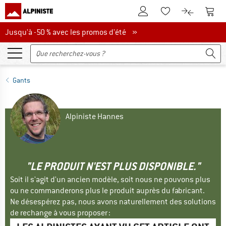
Vers le compte client
Vers 
Vers la liste d'env
Vers le com
Jusqu'à -50 % avec les promos d'été
Jusqu'à -50 % avec les promos d'été »
Gants
Alpiniste Hannes
"LE PRODUIT N'EST PLUS DISPONIBLE."
Soit il s'agit d'un ancien modèle, soit nous ne pouvons plus
ou ne commanderons plus le produit auprès du fabricant.
Ne désespérez pas, nous avons naturellement des solutions
de rechange à vous proposer :