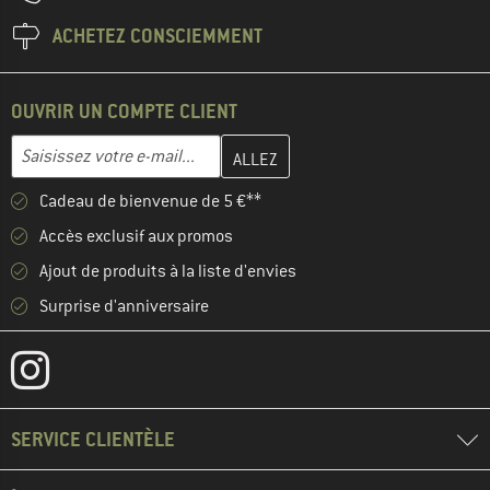
ACHETEZ CONSCIEMMENT
OUVRIR UN COMPTE CLIENT
Entrez votre adresse e-mail ici et créez votre compte client à la 
Adresse e-mail
Cadeau de bienvenue de 5 €**
Accès exclusif aux promos
Ajout de produits à la liste d'envies
Surprise d'anniversaire
SERVICE CLIENTÈLE