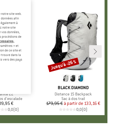
 notre site web.
e données afin
t également à
z notre site
er vos données,
us procédions de
écessaires,
ramètres » et
on de ce site et
 trouve dans la
rts vers des pays
Jusqu'à -26 %
Remise
RQUE
SPORTIVA
MARQUE
BLACK DIAMOND
ticle
anite 22
Article
Distance 15 Backpack
t group
os d'escalade
Product group
Sac à dos trail
09,95 €
Prix
179,95 €
à partir de
Prix
Prix réduit
133,16 €
0,0
(
0
)
0,0
(
0
)