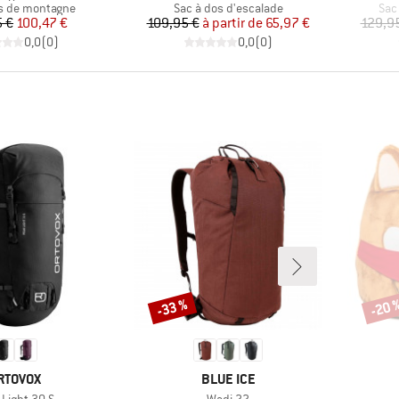
group
Product group
Pro
s de montagne
Sac à dos d'escalade
Sac
Prix
Prix réduit
Prix
Prix réduit
5 €
100,47 €
109,95 €
à partir de
65,97 €
129,9
0,0
(
0
)
0,0
(
0
)
-33 %
-20 
Remise
Remi
ARQUE
MARQUE
RTOVOX
BLUE ICE
le
Article