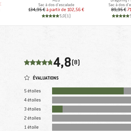
M20
Dragonfly P
duit
€
Product group
Product gro
Sac à dos d'escalade
Sac à dos d'
Prix
Prix réduit
Pr
Pr
134,95 €
à partir de
102,56 €
89,95 €
7
)
5,0
(
1
)
4,8
(8)
ÉVALUATIONS
5 étoiles
4 étoiles
3 étoiles
2 étoiles
1 étoile