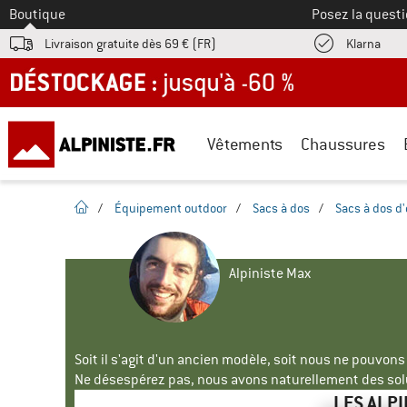
Vers le
Boutique
Posez la questi
Trouv
Livraison gratuite dès 69 € (FR)
Klarna
DÉSTOCKAGE : jusqu'à -60 %
Vêtements
Chaussures
Page d'accueil
/
Équipement outdoor
/
Sacs à dos
/
Sacs à dos d
Alpiniste Max
Soit il s'agit d'un ancien modèle, soit nous ne pouvon
Ne désespérez pas, nous avons naturellement des solu
LES ALP