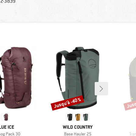
2-3839
Jusqu'à -40 %
Jusq
Remise
Remi
ARQUE
MARQUE
LUE ICE
WILD COUNTRY
e
Article
Arti
og Pack 30
Base Hauler 25
Tra