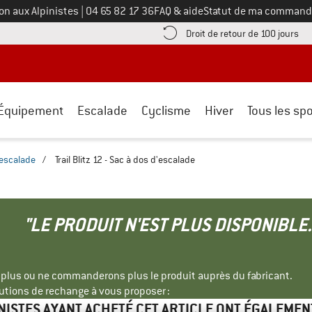
Appelez-nous au
on aux Alpinistes
|
04 65 82 17 36
FAQ & aide
Statut de ma command
e les informations de paiement ici ! Ouvre une boîte d'information
Tro
Droit de retour de 100 jours
Équipement
Escalade
Cyclisme
Hiver
Tous les spo
'escalade
/
Trail Blitz 12 - Sac à dos d'escalade
"LE PRODUIT N'EST PLUS DISPONIBLE.
s plus ou ne commanderons plus le produit auprès du fabricant.
tions de rechange à vous proposer :
INISTES AYANT ACHETÉ CET ARTICLE ONT ÉGALEMEN