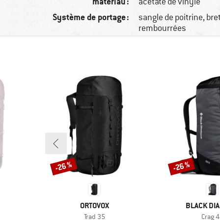
matériau :
acétate de vinyle
Système de portage :
sangle de poitrine, bre
rembourrées
-26 %
-26 %
Remise
Remise
MARQUE
MARQUE
ORTOVOX
BLACK DI
Article
Article
Trad 35
Crag 