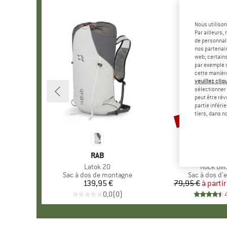
Nous utilison
Par ailleurs
de personnali
nos partenair
web; certain
par exemple c
cette manièr
veuillez cliqu
sélectionner 
peut être rév
partie inféri
Jusqu'à -30 %
Remise
tiers, dans n
MARQUE
RAB
MARQUE
BLACK DI
Article
Latok 20
Article
Rock Blit
Product group
Sac à dos de montagne
Product gro
Sac à dos d'
139,95 €
Prix
79,95 €
à partir
Pr
Pr
0,0
(
0
)