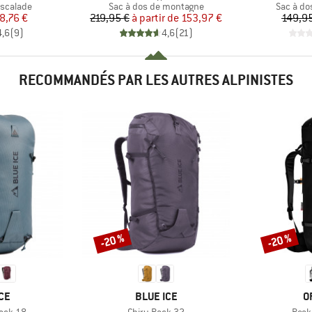
up
Product group
Product 
escalade
Sac à dos de montagne
Sac à do
ix
ix réduit
Prix
Prix réduit
8,76 €
219,95 €
à partir de
153,97 €
149,9
4,6
(
9
)
4,6
(
21
)
RECOMMANDÉS PAR LES AUTRES ALPINISTES
-20 %
-20 %
Remise
Remise
E
MARQUE
M
CE
BLUE ICE
O
Article
Artic