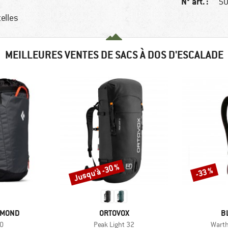
N° art. :
50
telles
MEILLEURES VENTES DE SACS À DOS D'ESCALADE
Jusqu'à -30 %
-33 %
Remise
Remise
MARQUE
M
AMOND
ORTOVOX
B
Article
Articl
40
Peak Light 32
Warth