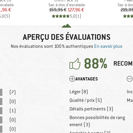
ack 18
Chiru Pack 32
Peak
up
Product group
Product 
escalade
Sac à dos d'escalade
Sac à do
ix
ix réduit
Prix
Prix réduit
1,96 €
159,95 €
127,96 €
219,9
5,0
(
5
)
5,0
(
1
)
APERÇU DES ÉVALUATIONS
Nos évaluations sont 100 % authentiques
En savoir plus
88%
RECOM
AVANTAGES
Léger (8)
Inc
(7)
Qualité / prix (5)
Ma
(0)
Détails pertinents (3)
(1)
Bonnes possibilités de rang
(0)
ement (3)
(0)