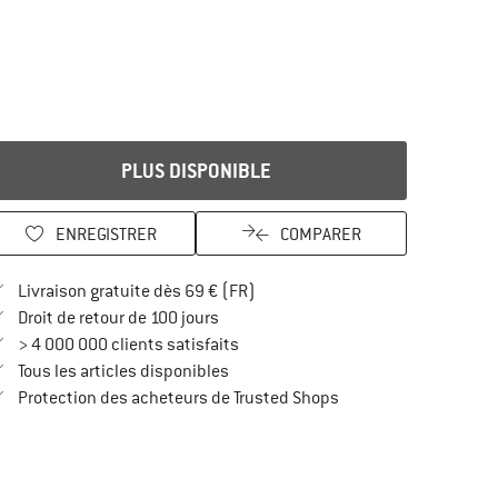
PLUS DISPONIBLE
ENREGISTRER
COMPARER
Trouve les infos sur la livraison 
Livraison gratuite dès 69 € (FR)
Trouve les informations de paiement i
Droit de retour de 100 jours
> 4 000 000 clients satisfaits
Tous les articles disponibles
Trouve toutes les infos
Protection des acheteurs de Trusted Shops