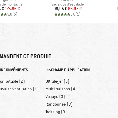
 Light 30 S
Wadi 22
group
Product group
s de montagne
Sac à dos d'escalade
Prix
Prix réduit
Prix
Prix réduit
5 €
175,96 €
99,95 €
66,97 €
5,0
(
5
)
5,0
(
1
)
MANDENT CE PRODUIT
INCONVÉNIENTS
CHAMP D'APPLICATION
onfortable (2)
Ultraléger (5)
uvaise ventilation (1)
Multi-saisons (4)
Voyage (3)
Randonnée (3)
Trekking (3)