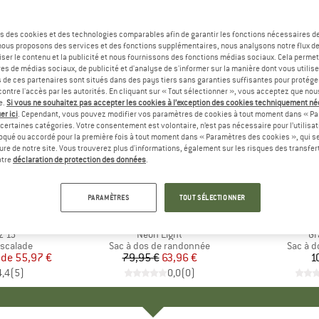
s des cookies et des technologies comparables afin de garantir les fonctions nécessaires de
, nous proposons des services et des fonctions supplémentaires, nous analysons notre flux d
ser le contenu et la publicité et nous fournissons des fonctions médias sociaux. Cela perme
es de médias sociaux, de publicité et d'analyse de s'informer sur la manière dont vous utilise
s de ces partenaires sont situés dans des pays tiers sans garanties suffisantes pour protég
ontre l'accès par les autorités. En cliquant sur « Tout sélectionner », vous acceptez que no
e.
Si vous ne souhaitez pas accepter les cookies à l’exception des cookies techniquement n
er ici
. Cependant, vous pouvez modifier vos paramètres de cookies à tout moment dans « Pa
certaines catégories. Votre consentement est volontaire, n’est pas nécessaire pour l’utilisati
oqué ou accordé pour la première fois à tout moment dans « Paramètres des cookies », qui se
eure de notre site. Vous trouverez plus d'informations, également sur les risques des transfe
-20 %
Remise
otre
déclaration de protection des données
.
+
2
PARAMÈTRES
TOUT SÉLECTIONNER
AMOND
MARQUE
MAMMUT
MA
LA 
z 15
Article
Neon Light
Ar
Gr
up
escalade
Product group
Sac à dos de randonnée
Produc
Sac à d
 de
ix
ix réduit
55,97 €
79,95 €
Prix
Prix réduit
63,96 €
1
4,4
(
5
)
0,0
(
0
)