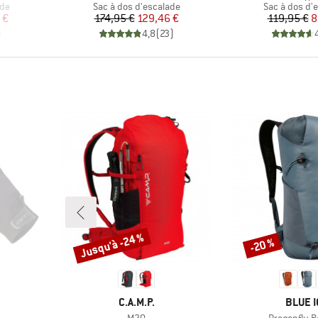
Product group
Product gro
ade
Sac à dos d'escalade
Sac à dos d'
duit
Prix
Prix réduit
Pr
Pr
 €
174,95 €
129,46 €
119,95 €
8
)
4,8
(
23
)
Jusqu'à -24 %
-20 %
Remise
Remise
MARQUE
MARQU
C.A.M.P.
BLUE I
Article
Article