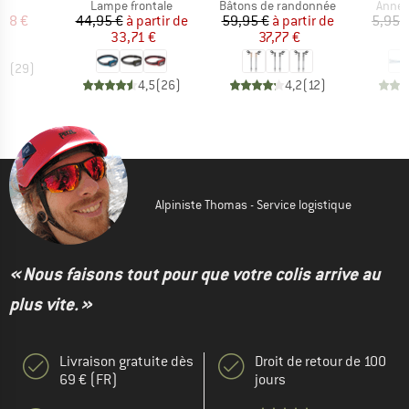
ct group
Product group
Product group
Produ
re
Lampe frontale
Bâtons de randonnée
Annea
ix
ix réduit
Prix
Prix réduit
Prix
Prix réduit
,98 €
44,95 €
à partir de
59,95 €
à partir de
5,95 
33,71 €
37,77 €
,8
(
29
)
4,5
(
26
)
4,2
(
12
)
Alpiniste Thomas - Service logistique
« Nous faisons tout pour que votre colis arrive au
plus vite. »
Livraison gratuite dès
Droit de retour de 100
69 € (FR)
jours