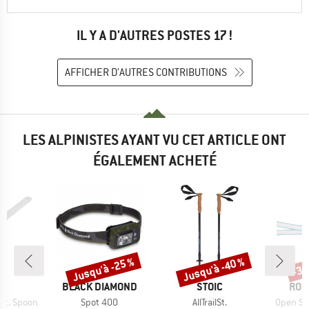
IL Y A D'AUTRES POSTES 17 !
AFFICHER D'AUTRES CONTRIBUTIONS
LES ALPINISTES AYANT VU CET ARTICLE ONT
ÉGALEMENT ACHETÉ
Jusqu'à -25 %
Jusqu'à -40 %
-35
Remise
Remise
Rem
QUE
MARQUE
MARQUE
MAR
C
BLACK DIAMOND
STOIC
ROC
Article
Article
Article
St. Spoon
Spot 400
AllTrailSt.
Open Sl