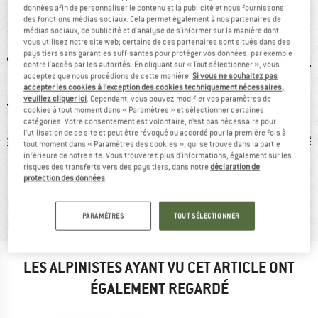
données afin de personnaliser le contenu et la publicité et nous fournissons
VUE D'ENSEMBLE
des fonctions médias sociaux. Cela permet également à nos partenaires de
médias sociaux, de publicité et d'analyse de s'informer sur la manière dont
vous utilisez notre site web; certains de ces partenaires sont situés dans des
pays tiers sans garanties suffisantes pour protéger vos données, par exemple
contre l'accès par les autorités. En cliquant sur « Tout sélectionner », vous
acceptez que nous procédions de cette manière.
Si vous ne souhaitez pas
accepter les cookies à l’exception des cookies techniquement nécessaires,
veuillez cliquer ici
. Cependant, vous pouvez modifier vos paramètres de
cookies à tout moment dans « Paramètres » et sélectionner certaines
catégories. Votre consentement est volontaire, n’est pas nécessaire pour
l’utilisation de ce site et peut être révoqué ou accordé pour la première fois à
 g
recommandé à
Batterie
Lumièr
tout moment dans « Paramètres des cookies », qui se trouve dans la partie
inférieure de notre site. Vous trouverez plus d'informations, également sur les
93 %
rechargeable
risques des transferts vers des pays tiers, dans notre
déclaration de
protection des données
.
RENSEIGNEMENTS MATÉRIEL ET
PARAMÈTRES
TOUT SÉLECTIONNER
FONCTIONNALITÉS
LES ALPINISTES AYANT VU CET ARTICLE ONT
ÉGALEMENT REGARDÉ