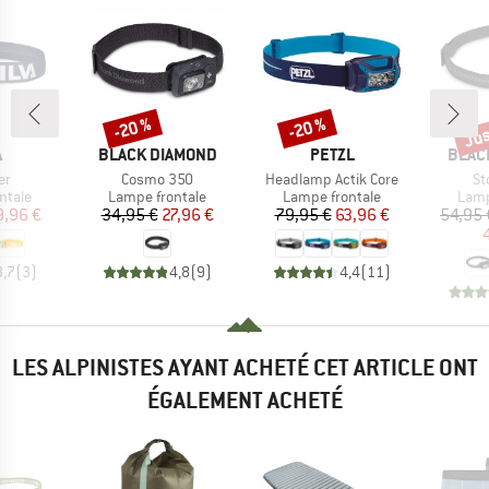
Jus
-20 %
-20 %
Remise
Remise
Rem
QUE
MARQUE
MARQUE
MARQ
A
BLACK DIAMOND
PETZL
BLAC
Article
Article
Art
er
Cosmo 350
Headlamp Actik Core
St
roup
Product group
Product group
Prod
ntale
Lampe frontale
Lampe frontale
Lamp
ix
ix réduit
Prix
Prix réduit
Prix
Prix réduit
9,96 €
34,95 €
27,96 €
79,95 €
63,96 €
54,95 
3,7
(
3
)
4,8
(
9
)
4,4
(
11
)
LES ALPINISTES AYANT ACHETÉ CET ARTICLE ONT
ÉGALEMENT ACHETÉ