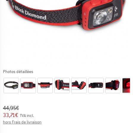
Photos détaillées
Prix initial :
Prix:
44,95
€
33,71
€
TVA incl.
Informations sur les frais de livraison. Ouvre une bo
hors Frais de livraison