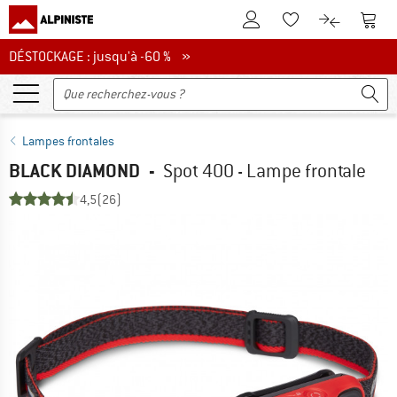
Vers le compte client
Vers 
Vers la liste d'env
Vers le com
DÉSTOCKAGE : jusqu'à -60 %
DÉSTOCKAGE : jusqu'à -60 % »
Lampes frontales
BLACK DIAMOND
-
Spot 400 - Lampe frontale
4,5
(26)