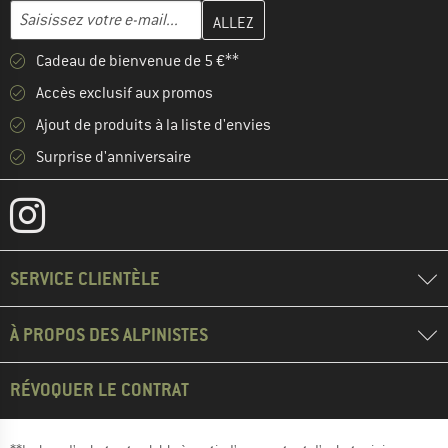
Entrez votre adresse e-mail ici et créez votre compte client à la 
Adresse e-mail
Cadeau de bienvenue de 5 €**
Accès exclusif aux promos
Ajout de produits à la liste d'envies
Surprise d'anniversaire
SERVICE CLIENTÈLE
À PROPOS DES ALPINISTES
RÉVOQUER LE CONTRAT