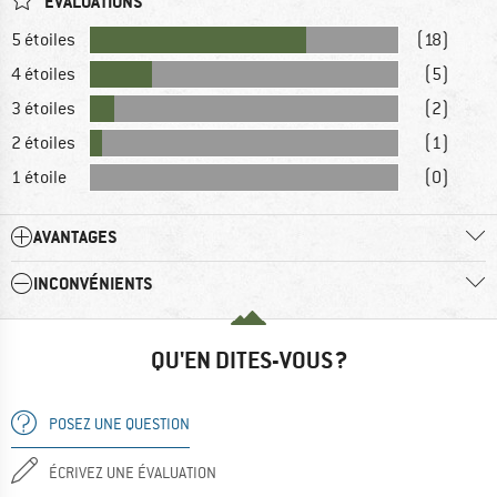
ÉVALUATIONS
5 étoiles
(18)
4 étoiles
(5)
3 étoiles
(2)
2 étoiles
(1)
1 étoile
(0)
AVANTAGES
INCONVÉNIENTS
QU'EN DITES-VOUS ?
POSEZ UNE QUESTION
ÉCRIVEZ UNE ÉVALUATION