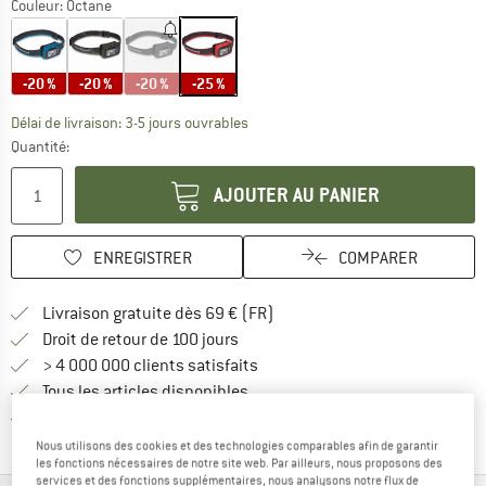
Couleur:
Octane
-20 %
-20 %
-20 %
-25 %
Le lien s'ouvre dans une boîte d'inf
Délai de livraison: 3-5 jours ouvrables
Quantité:
AJOUTER AU PANIER
ENREGISTRER
COMPARER
Trouve les infos sur la livrais
Livraison gratuite dès 69 € (FR)
Trouve les informations de paiemen
Droit de retour de 100 jours
> 4 000 000 clients satisfaits
Tous les articles disponibles
Trouve toutes les i
Protection des acheteurs de Trusted Shops
Nous utilisons des cookies et des technologies comparables afin de garantir
les fonctions nécessaires de notre site web. Par ailleurs, nous proposons des
services et des fonctions supplémentaires, nous analysons notre flux de