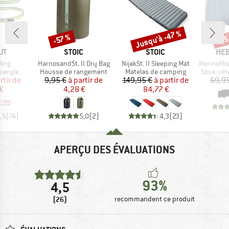
Jusqu'à -47 %
-45
-57 %
Remise
Remise
Rem
UE
MARQUE
MARQUE
MAR
UT
STOIC
STOIC
HEB
Article
Article
Article
ling
HarnosandSt. II Dry Bag
NijakSt. II Sleeping Mat
MerinoMix165 Pin
oup
Product group
Product group
Product 
sangle
Housse de rangement
Matelas de camping
Sous-vêt
ix
ix réduit
Prix
Prix réduit
Prix
Prix réduit
rtir de
9,95 €
à partir de
149,95 €
à partir de
69,9
€
4,28 €
84,77 €
,5
(
74
)
5,0
(
2
)
4,3
(
23
)
APERÇU DES ÉVALUATIONS
93%
4,5
(26)
recommandent ce produit