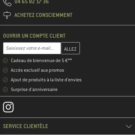
04 65 82 17 36
ACHETEZ CONSCIEMMENT
OUVRIR UN COMPTE CLIENT
Entrez votre adresse e-mail ici et créez votre compte client à la 
Adresse e-mail
Cadeau de bienvenue de 5 €**
Accès exclusif aux promos
Ajout de produits à la liste d'envies
Surprise d'anniversaire
SERVICE CLIENTÈLE