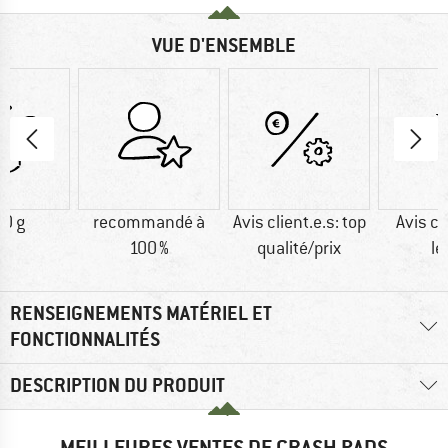
VUE D'ENSEMBLE
0 g
recommandé à
Avis client.e.s: top
Avis cl
100 %
qualité/prix
lé
RENSEIGNEMENTS MATÉRIEL ET
FONCTIONNALITÉS
DESCRIPTION DU PRODUIT
MEILLEURES VENTES DE CRASH PADS