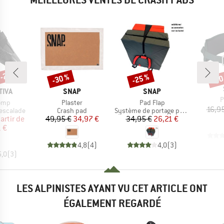
 -25 %
-30 %
-25 %
-30
Remise
Remise
Rem
MARQUE
MARQUE
TIVA
SNAP
SNAP
A
P
Article
Article
omp
Plaster
Pad Flap
16,9
p
Product group
Product group
escalade
Crash pad
Système de portage pour crash pad
ix
ix réduit
Prix
Prix réduit
Prix
Prix réduit
artir de
49,95 €
34,97 €
34,95 €
26,21 €
 €
4,8
(
4
)
4,0
(
3
)
5,0
(
3
)
LES ALPINISTES AYANT VU CET ARTICLE ONT
ÉGALEMENT REGARDÉ