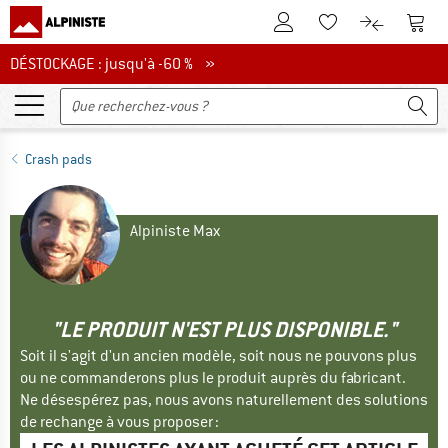
Vers le compte client
Vers 
Vers la liste d'env
Vers le com
DÉSTOCKAGE : jusqu'à -60 %
DÉSTOCKAGE : jusqu'à -60 % »
Crash pads
Alpiniste Max
"LE PRODUIT N'EST PLUS DISPONIBLE."
Soit il s'agit d'un ancien modèle, soit nous ne pouvons plus
ou ne commanderons plus le produit auprès du fabricant.
Ne désespérez pas, nous avons naturellement des solutions
de rechange à vous proposer :