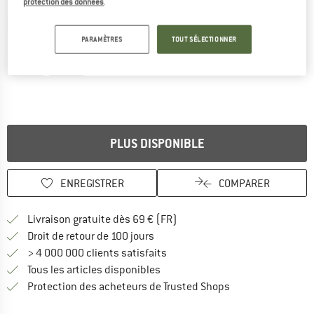
protection des données
.
Photos détaillées
PARAMÈTRES
TOUT SÉLECTIONNER
PLUS DISPONIBLE
ENREGISTRER
COMPARER
Trouve les infos sur la livrais
Livraison gratuite dès 69 € (FR)
Trouve les informations de paiemen
Droit de retour de 100 jours
> 4 000 000 clients satisfaits
Tous les articles disponibles
Trouve toutes les i
Protection des acheteurs de Trusted Shops