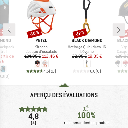
 -24 %
-10 %
-15
-17 %
Remise
Remise
Rem
MARQUE
MARQUE
MARQ
AMOND
PETZL
BLACK DIAMOND
BLAC
Article
Article
Arti
Backpack
Sirocco
Hotforge Quickdraw 16
Vap
group
Product group
Product group
Produc
trail
Casque d'escalade
Dégaine
Casque
ix
ix réduit
Prix
Prix réduit
Prix
Prix réduit
artir de
124,95 €
112,46 €
22,95 €
19,05 €
129,9
 €
4,5
(
10
)
0,0
(
0
)
0,0
(
0
)
APERÇU DES ÉVALUATIONS
100%
4,8
(4)
recommandent ce produit