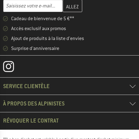
Entrez votre adresse e-mail ici et créez votre compte client à la 
Adresse e-mail
Cadeau de bienvenue de 5 €**
Accès exclusif aux promos
Ajout de produits à la liste d'envies
Surprise d'anniversaire
SERVICE CLIENTÈLE
À PROPOS DES ALPINISTES
RÉVOQUER LE CONTRAT