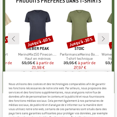
PRODUITS PRÉFÉRÉS DANS T-SHIRTS
 -35 %
Jusqu'à -60 %
Jusqu'à -30 %
Jus
Remise
Remise
Rem
E
NIA
MARQUE
HEBER PEAK
MARQUE
STOIC
MA
HEB
-Shirt
Article
MerinoMix150 PineconeHe. II T-Shirt
Article
PerformanceMerino BorgholmSt. T-Shirt
Article
Women's MerinoMix15
ct group
t
Product group
Haut en mérinos
Product group
T-shirt technique
Produ
Haut 
artir de
ix
ix réduit
59,95 €
à partir de
Prix
Prix réduit
39,95 €
à partir de
Prix
Prix réduit
59,95 
 €
23,98 €
27,97 €
4
+
2
+
4
+
1
5,0
(
1
)
4,5
(
117
)
4,5
(
19
)
Nous utilisons des cookies et des technologies comparables afin de garantir
les fonctions nécessaires de notre site web. Par ailleurs, nous proposons des
services et des fonctions supplémentaires, nous analysons notre flux de
données afin de personnaliser le contenu et la publicité et nous fournissons
des fonctions médias sociaux. Cela permet également à nos partenaires de
BLACK DIAMOND
-
Desert Lines Tee - T-shirt
médias sociaux, de publicité et d'analyse de s'informer sur la manière dont
vous utilisez notre site web; certains de ces partenaires sont situés dans des
pays tiers sans garanties suffisantes pour protéger vos données, par exemple
(0)