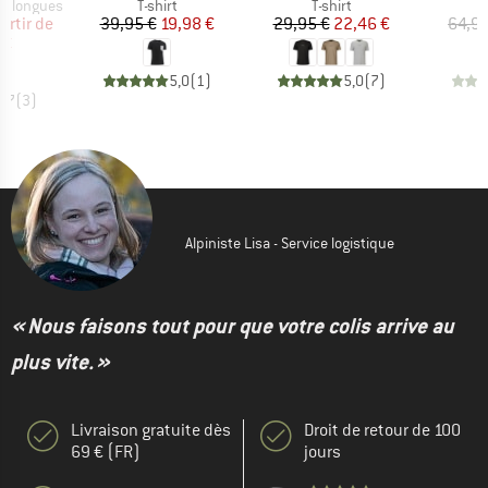
Product group
Product group
s longues
T-shirt
T-shirt
ix
ix réduit
Prix
Prix réduit
Prix
Prix réduit
artir de
39,95 €
19,98 €
29,95 €
22,46 €
64,95
 €
5,0
(
1
)
5,0
(
7
)
4,7
(
3
)
Alpiniste Lisa - Service logistique
« Nous faisons tout pour que votre colis arrive au
plus vite. »
Livraison gratuite dès
Droit de retour de 100
69 € (FR)
jours