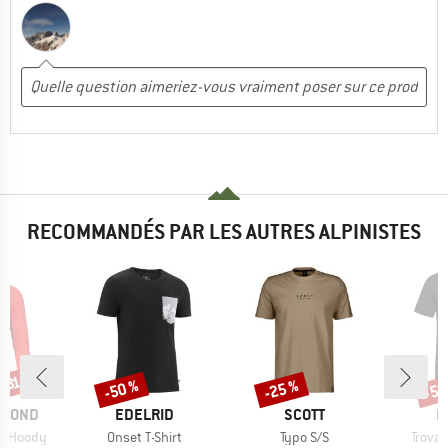
RECOMMANDÉS PAR LES AUTRES ALPINISTES
-31 %
-50 %
-25 %
-50
Remise
Remise
Rem
MARQUE
MARQUE
M
AMOND
EDELRID
SCOTT
M
Article
Article
Article
ro Hoody
Onset T-Shirt
Typo S/S
Trovat