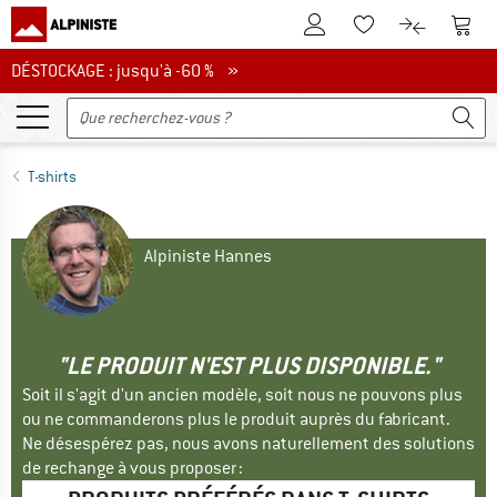
Vers le compte client
Vers 
Vers la liste d'env
Vers le com
DÉSTOCKAGE : jusqu'à -60 %
DÉSTOCKAGE : jusqu'à -60 % »
T-shirts
Alpiniste Hannes
"LE PRODUIT N'EST PLUS DISPONIBLE."
Soit il s'agit d'un ancien modèle, soit nous ne pouvons plus
ou ne commanderons plus le produit auprès du fabricant.
Ne désespérez pas, nous avons naturellement des solutions
de rechange à vous proposer :