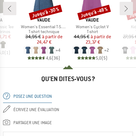
Jusqu'à -30 %
Jusqu'à -48 %
Jus
Remise
Remise
Rem
UE
MARQUE
MARQUE
A
VAUDE
VAUDE
Article
Article
Art
ssic Tee
Women's Essential T-Shirt
Women's Cyclist V
Ki
oup
Product group
Product group
érinos
T-shirt technique
T-shirt
ix
ix réduit
Prix
Prix réduit
Prix
Prix réduit
3,71 €
34,95 €
à partir de
44,95 €
à partir de
27,95 
24,47 €
23,37 €
+
4
+
2
5,0
(
1
)
4,6
(
36
)
5,0
(
5
)
QU'EN DITES-VOUS ?
POSEZ UNE QUESTION
ÉCRIVEZ UNE ÉVALUATION
PARTAGER UNE IMAGE