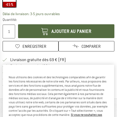
-15 %
Le lien s'ouvre dans une boîte d'inf
Délai de livraison: 3-5 jours ouvrables
Quantité:
AJOUTER AU PANIER
ENREGISTRER
COMPARER
Trouve les infos sur la livrais
Livraison gratuite dès 69 € (FR)
Trouve les informations de paiemen
Droit de retour de 100 jours
> 4 000 000 clients satisfaits
Nous utilisons des cookies et des technologies comparables afin de garantir
Tous les articles disponibles
les fonctions nécessaires de notre site web. Par ailleurs, nous proposons des
Trouve toutes les i
Protection des acheteurs de Trusted Shops
services et des fonctions supplémentaires, nous analysons notre flux de
données afin de personnaliser le contenu et la publicité et nous fournissons
des fonctions médias sociaux. Cela permet également à nos partenaires de
médias sociaux, de publicité et d'analyse de s'informer sur la manière dont
vous utilisez notre site web; certains de ces partenaires sont situés dans des
VUE D'ENSEMBLE
pays tiers sans garanties suffisantes pour protéger vos données, par exemple
contre l'accès par les autorités. En cliquant sur « Tout sélectionner », vous
acceptez que nous procédions de cette manière.
Si vous ne souhaitez pas