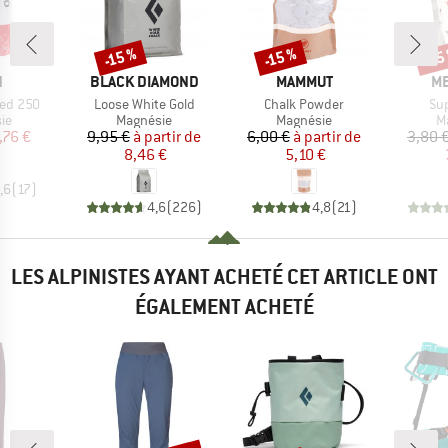
-15 %
-15 %
-15
Remise
Remise
Rem
QUE
MARQUE
MARQUE
M
N
BLACK DIAMOND
MAMMUT
ME
Article
Article
Art
hed 250
Loose White Gold
Chalk Powder
Su
t group
Product group
Product group
P
ie
Magnésie
Magnésie
M
ix
ix réduit
Prix
Prix réduit
Prix
Prix réduit
,76 €
9,95 €
à partir de
6,00 €
à partir de
3,80 
8,46 €
5,10 €
,6
(
17
)
4,6
(
226
)
4,8
(
21
)
LES ALPINISTES AYANT ACHETÉ CET ARTICLE ONT
ÉGALEMENT ACHETÉ