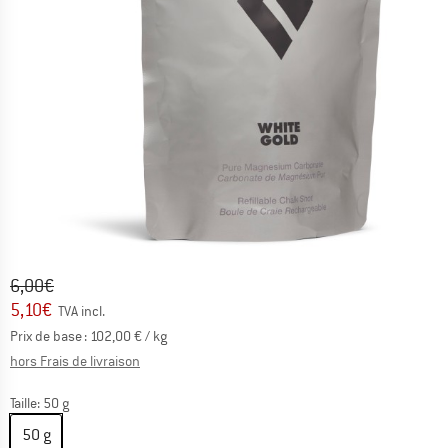
Prix initial :
Prix:
6,00
€
5,10
€
TVA incl.
Prix de base :
102,00
€
/ kg
Informations sur les frais de livraison. Ouvre une bo
hors Frais de livraison
Taille:
50 g
50 g