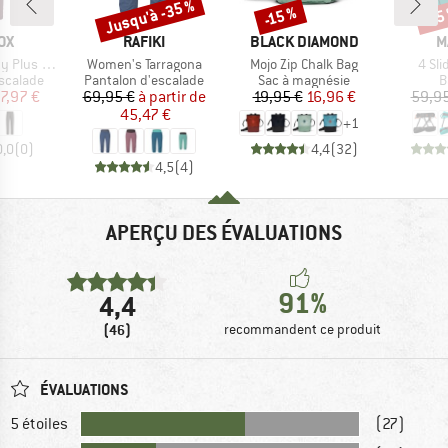
Jusqu'à -35 %
-15 %
-15
Remise
Remise
Rem
E
MARQUE
MARQUE
M
OX
RAFIKI
BLACK DIAMOND
M
Article
Article
Artic
lus Pants
Women's Tarragona
Mojo Zip Chalk Bag
4 Sl
up
Product group
Product group
P
scalade
Pantalon d'escalade
Sac à magnésie
B
ix
ix réduit
Prix
Prix réduit
Prix
Prix réduit
7,97 €
69,95 €
à partir de
19,95 €
16,96 €
59,95
45,47 €
+
1
0,0
(
0
)
4,4
(
32
)
4,5
(
4
)
APERÇU DES ÉVALUATIONS
91%
4,4
(46)
recommandent ce produit
ÉVALUATIONS
5 étoiles
(27)