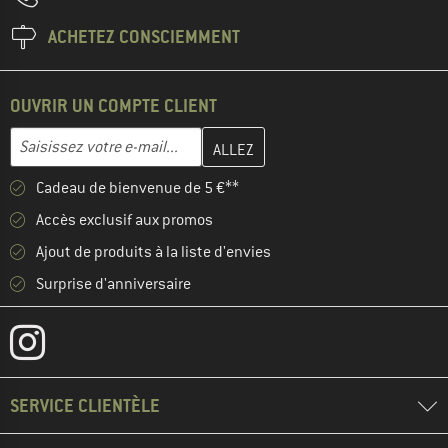
ACHETEZ CONSCIEMMENT
OUVRIR UN COMPTE CLIENT
Entrez votre adresse e-mail ici et créez votre compte client à la 
Adresse e-mail
Cadeau de bienvenue de 5 €**
Accès exclusif aux promos
Ajout de produits à la liste d'envies
Surprise d'anniversaire
SERVICE CLIENTÈLE