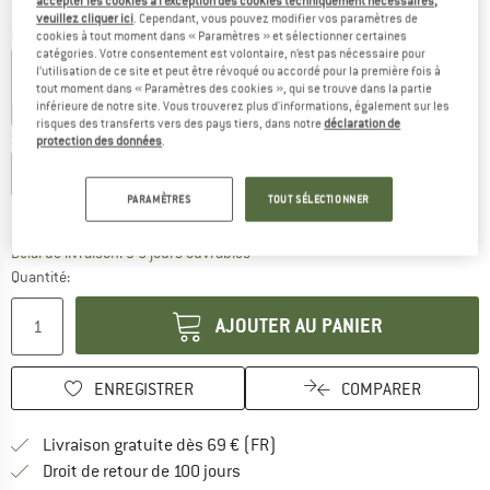
accepter les cookies à l’exception des cookies techniquement nécessaires,
veuillez cliquer ici
. Cependant, vous pouvez modifier vos paramètres de
Couleur:
Cool Grey
cookies à tout moment dans « Paramètres » et sélectionner certaines
catégories. Votre consentement est volontaire, n’est pas nécessaire pour
l’utilisation de ce site et peut être révoqué ou accordé pour la première fois à
tout moment dans « Paramètres des cookies », qui se trouve dans la partie
inférieure de notre site. Vous trouverez plus d'informations, également sur les
-27 %
-27 %
risques des transferts vers des pays tiers, dans notre
déclaration de
Sélectionner taille:
protection des données
.
S
M
L
XL
XXL
PARAMÈTRES
TOUT SÉLECTIONNER
Guide des tailles
Le lien s'ouvre dans une boîte d'inf
Délai de livraison: 3-5 jours ouvrables
Quantité:
AJOUTER AU PANIER
ENREGISTRER
COMPARER
Trouve les infos sur la livrais
Livraison gratuite dès 69 € (FR)
Trouve les informations de paiemen
Droit de retour de 100 jours