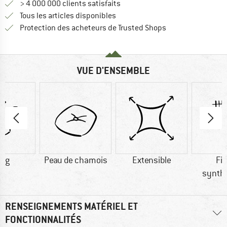
> 4 000 000 clients satisfaits
Tous les articles disponibles
Trouve toutes les i
Protection des acheteurs de Trusted Shops
VUE D'ENSEMBLE
0 g
Peau de chamois
Extensible
Fi
synth
RENSEIGNEMENTS MATÉRIEL ET
FONCTIONNALITÉS