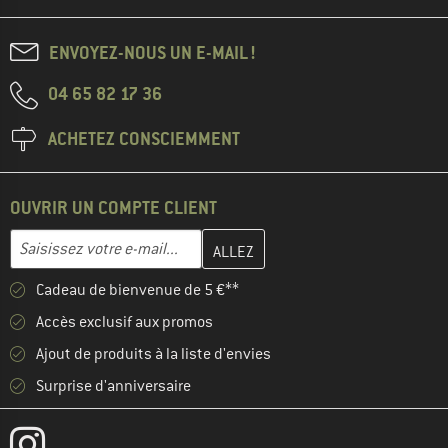
ENVOYEZ-NOUS UN E-MAIL !
04 65 82 17 36
ACHETEZ CONSCIEMMENT
OUVRIR UN COMPTE CLIENT
Entrez votre adresse e-mail ici et créez votre compte client à la 
Saisissez votre e-mail...
Cadeau de bienvenue de 5 €**
Accès exclusif aux promos
Ajout de produits à la liste d'envies
Surprise d'anniversaire