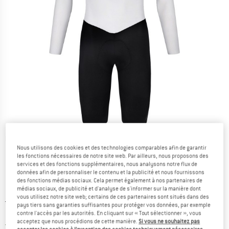
Photos détaillées
Nous utilisons des cookies et des technologies comparables afin de garantir
les fonctions nécessaires de notre site web. Par ailleurs, nous proposons des
services et des fonctions supplémentaires, nous analysons notre flux de
données afin de personnaliser le contenu et la publicité et nous fournissons
des fonctions médias sociaux. Cela permet également à nos partenaires de
médias sociaux, de publicité et d'analyse de s'informer sur la manière dont
vous utilisez notre site web; certains de ces partenaires sont situés dans des
Prix initial :
Prix:
258,95
€
pays tiers sans garanties suffisantes pour protéger vos données, par exemple
189,03
€
contre l'accès par les autorités. En cliquant sur « Tout sélectionner », vous
TVA incl.
acceptez que nous procédions de cette manière.
Si vous ne souhaitez pas
France. Informations sur les frais de l
Livraison gratuite
(FR)