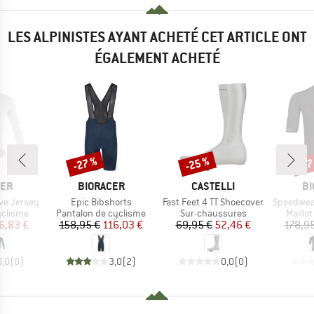
LES ALPINISTES AYANT ACHETÉ CET ARTICLE ONT
ÉGALEMENT ACHETÉ
-27 %
-25 %
-27
Remise
Remise
Rem
E
MARQUE
MARQUE
MA
CER
BIORACER
CASTELLI
BI
Article
Article
Article
ve Jersey
Epic Bibshorts
Fast Feet 4 TT Shoecover
Speedwear G
up
Product group
Product group
Produc
yclisme
Pantalon de cyclisme
Sur-chaussures
Maillo
ix
ix réduit
Prix
Prix réduit
Prix
Prix réduit
6,83 €
158,95 €
116,03 €
69,95 €
52,46 €
178,9
0,0
(
0
)
3,0
(
2
)
0,0
(
0
)