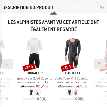
DESCRIPTION DU PRODUIT
LES ALPINISTES AYANT VU CET ARTICLE ONT
ÉGALEMENT REGARDÉ
-27 %
-25 %
-33
Remise
Remise
Rem
E
MARQUE
MARQUE
M
CER
BIORACER
CASTELLI
C
Article
Article
Artic
i Suit Kit
Speedwear Road Race Suit
Body Paint V TT Speedsuit
Core 
Product group
Product group
Product g
cyclisme
Combinaison de cyclisme
Combinaison de cyclisme
Combinaiso
ix
ix réduit
Prix
Prix réduit
Prix
Prix réduit
3,63 €
248,95 €
181,73 €
299,95 €
224,96 €
159,95
1
0,0
(
0
)
0,0
(
0
)
0,0
(
0
)