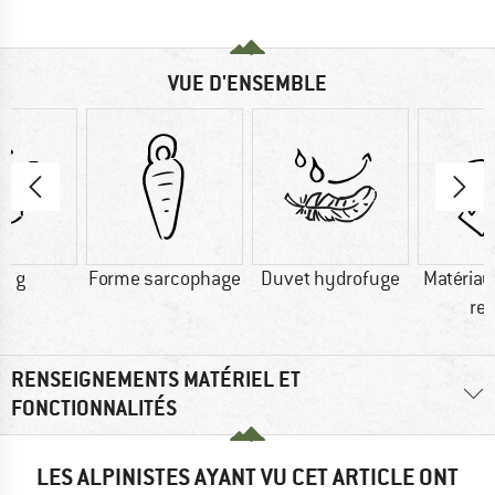
VUE D'ENSEMBLE
0 g
Forme sarcophage
Duvet hydrofuge
Matériau
re
RENSEIGNEMENTS MATÉRIEL ET
FONCTIONNALITÉS
LES ALPINISTES AYANT VU CET ARTICLE ONT