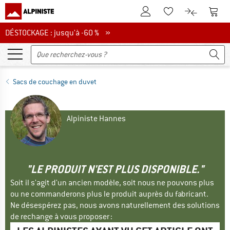
Vers le compte client
Vers 
Vers la liste d'env
Vers le com
DÉSTOCKAGE : jusqu'à -60 %
DÉSTOCKAGE : jusqu'à -60 % »
Sacs de couchage en duvet
Alpiniste Hannes
"LE PRODUIT N'EST PLUS DISPONIBLE."
Soit il s'agit d'un ancien modèle, soit nous ne pouvons plus
ou ne commanderons plus le produit auprès du fabricant.
Ne désespérez pas, nous avons naturellement des solutions
de rechange à vous proposer :