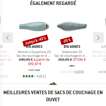
ÉGALEMENT REGARDÉ
Jusqu'à -43 %
-25 %
Remise
Remise
UE
MARQUE
MARQUE
MA
NS
BIG AGNES
BIG AGNES
AJ
Article
Article
Article
0 -4°C
Women's Greystone 20
Sidewinder 20
Women's Aput
Product group
Product group
Product g
en duvet
Sac de couchage en duvet
Sac de couchage en duvet
Sac de cou
ix
ix réduit
Prix
Prix réduit
Prix
Prix réduit
artir de
349,95 €
à partir de
369,95 €
277,46 €
4
6 €
199,47 €
0,0
(
0
)
0,0
(
0
)
4,0
(
1
)
MEILLEURES VENTES DE SACS DE COUCHAGE EN
DUVET