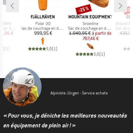
-25 %
-35
Remise
Rem
UE
MARQUE
MARQUE
MA
E
FJÄLLRÄVEN
MOUNTAIN EQUIPMENT
GR
Article
Article
Article
50 DWN
Polar -30
Snowline
Biopod Dow
Product group
Product group
Product g
en duvet
Sac de couchage en duvet
Sac de couchage en duvet
Sac de cou
ix
ix réduit
Prix
Prix
Prix réduit
4,96 €
999,95 €
1.049,95 €
à partir de
439,95
787,46 €
5,0
(
1
)
5,0
(
1
)
5,0
(
1
)
Alpiniste Jürgen - Service achats
« Pour vous, je déniche les meilleures nouveautés
en équipement de plein air ! »