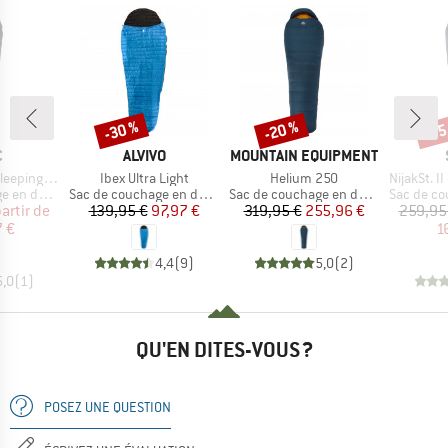
-30 %
-20 %
-35
Remise
Remise
Rem
QUE
MARQUE
MARQUE
C
ALVIVO
MOUNTAIN EQUIPMENT
Article
Article
Article
eeping Bag
Ibex Ultra Light
Helium 250
NijakSt. II +
Product group
Product group
Product g
en duvet
Sac de couchage en duvet
Sac de couchage en duvet
Sac de cou
ix
ix réduit
Prix
Prix réduit
Prix
Prix réduit
partir de
139,95 €
97,97 €
319,95 €
255,96 €
259,95
 €
1
4,4
(
9
)
5,0
(
2
)
5,0
(
1
)
QU'EN DITES-VOUS ?
POSEZ UNE QUESTION