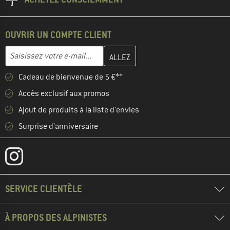
OUVRIR UN COMPTE CLIENT
Entrez votre adresse e-mail ici et créez votre compte client à la 
Adresse e-mail
Cadeau de bienvenue de 5 €**
Accès exclusif aux promos
Ajout de produits à la liste d'envies
Surprise d'anniversaire
SERVICE CLIENTÈLE
À PROPOS DES ALPINISTES