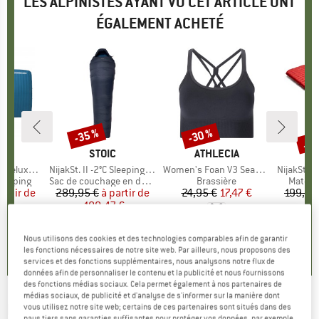
LES ALPINISTES AYANT VU CET ARTICLE ONT
ÉGALEMENT ACHETÉ
Jus
-35 %
-30 %
Remise
Remise
Rem
E
NES
MARQUE
STOIC
MARQUE
ATHLECIA
luxe Camp
Article
NijakSt. II -2°C Sleeping Bag
Article
Women's Foan V3 Seamless Bra
Article
NijakSt. II 
up
camping
Product group
Sac de couchage en duvet
Product group
Brassière
Produc
Matela
partir de
ix
ix réduit
289,95 €
à partir de
Prix
Prix réduit
24,95 €
Prix
Prix réduit
17,47 €
199,95
6 €
188,47 €
1
0,0
(
0
)
Nous utilisons des cookies et des technologies comparables afin de garantir
0,0
(
0
)
5,0
(
2
)
les fonctions nécessaires de notre site web. Par ailleurs, nous proposons des
services et des fonctions supplémentaires, nous analysons notre flux de
données afin de personnaliser le contenu et la publicité et nous fournissons
des fonctions médias sociaux. Cela permet également à nos partenaires de
médias sociaux, de publicité et d'analyse de s'informer sur la manière dont
BIG AGNES
-
Women's Sidewinder SL 20 - Sac
vous utilisez notre site web; certains de ces partenaires sont situés dans des
pays tiers sans garanties suffisantes pour protéger vos données, par exemple