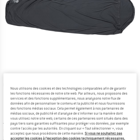
Photos détaillées
Nous utilisons des cookies et des technologies comparables afin de garantir
les fonctions nécessaires de notre site web. Par ailleurs, nous proposons des
services et des fonctions supplémentaires, nous analysons notre flux de
données afin de personnaliser le contenu et la publicité et nous fournissons
des fonctions médias sociaux. Cela permet également à nos partenaires de
médias sociaux, de publicité et d'analyse de s'informer sur la manière dont
vous utilisez notre site web; certains de ces partenaires sont situés dans des
Prix initial :
Prix:
79,95
€
pays tiers sans garanties suffisantes pour protéger vos données, par exemple
contre l'accès par les autorités. En cliquant sur « Tout sélectionner », vous
63,96
€
TVA incl.
acceptez que nous procédions de cette manière.
Si vous ne souhaitez pas
Informations sur les frais de livraison. Ouvre une bo
hors Frais de livraison
accepter les cookies à l’exception des cookies techniquement nécessaires,