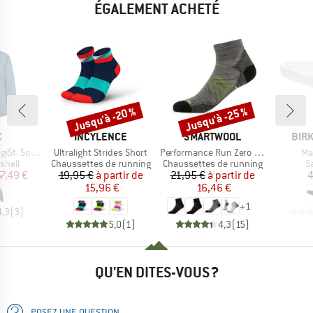
ÉGALEMENT ACHETÉ
Jusqu'à -20 %
Jusqu'à -25 %
Remise
Remise
QUE
MARQUE
MARQUE
MAR
C
INCYLENCE
SMARTWOOL
BIR
Article
Article
Art
shell Jacket
Ultralight Strides Short
Performance Run Zero Cushion Ankle
Ma
roup
Product group
Product group
P
shell
Chaussettes de running
Chaussettes de running
S
ix
ix réduit
Prix
Prix réduit
Prix
Prix réduit
7,49 €
19,95 €
à partir de
21,95 €
à partir de
4
15,96 €
16,46 €
+
1
4,3
(
3
)
5,0
(
1
)
4,3
(
15
)
QU'EN DITES-VOUS ?
POSEZ UNE QUESTION