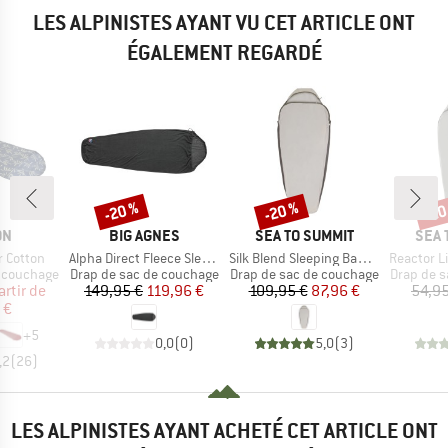
LES ALPINISTES AYANT VU CET ARTICLE ONT
ÉGALEMENT REGARDÉ
-20 %
-20 %
-20
Remise
Remise
Rem
UE
MARQUE
MARQUE
MAR
ON
BIG AGNES
SEA TO SUMMIT
SEA 
Article
Article
Article
 Cotton
Alpha Direct Fleece Sleeping Bag Liner
Silk Blend Sleeping Bag Liner Mummy
Reactor Lig
Product group
Product group
Product 
e couchage
Drap de sac de couchage
Drap de sac de couchage
Drap de s
ix
ix réduit
Prix
Prix réduit
Prix
Prix réduit
artir de
149,95 €
119,96 €
109,95 €
87,96 €
54,95
 €
+
5
0,0
(
0
)
5,0
(
3
)
,2
(
26
)
LES ALPINISTES AYANT ACHETÉ CET ARTICLE ONT