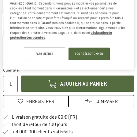
veuillez cliquer ici
. Cependant, vous pouvez modifier vos paramètres de
cookies à tout moment dans « Paramètres » et sélectionner certaines
Couleur:
Asphalt
catégories. Votre consentement est volontaire, n’est pas nécessaire pour
l’utilisation de ce site et peut être révoqué ou accordé pour la première fois à
tout moment dans « Paramètres des cookies », qui se trouve dans la partie
inférieure de notre site. Vous trouverez plus d'informations, également sur les
-20 %
risques des transferts vers des pays tiers, dans notre
déclaration de
protection des données
.
Sélectionner taille:
Regular - Bodysize: 183 cm
Long - Bodysize: 198 cm
PARAMÈTRES
TOUT SÉLECTIONNER
Le lien s'ouvre dans une boîte
Délai de livraison: 3-5 jours ouvrables
Quantité:
AJOUTER AU PANIER
ENREGISTRER
COMPARER
Trouve les infos sur la livrais
Livraison gratuite dès 69 € (FR)
Trouve les informations de paiemen
Droit de retour de 100 jours
> 4 000 000 clients satisfaits