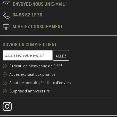
ENVOYEZ-NOUS UN E-MAIL !
04 65 82 17 36
ACHETEZ CONSCIEMMENT
OUVRIR UN COMPTE CLIENT
Entrez votre adresse e-mail ici et créez votre compte client à la 
Adresse e-mail
Cadeau de bienvenue de 5 €**
Accès exclusif aux promos
Ajout de produits à la liste d'envies
Surprise d'anniversaire