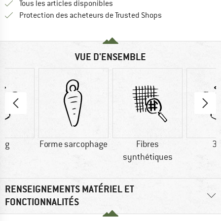
Tous les articles disponibles
Trouve toutes les i
Protection des acheteurs de Trusted Shops
VUE D'ENSEMBLE
0 g
Forme sarcophage
Fibres
31
synthétiques
RENSEIGNEMENTS MATÉRIEL ET
FONCTIONNALITÉS