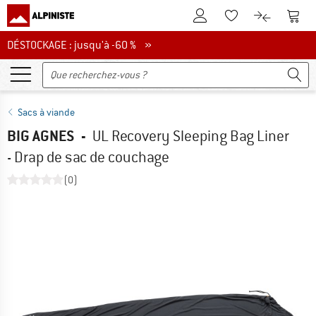
Vers le compte client
Vers 
Vers la liste d'env
Vers le com
DÉSTOCKAGE : jusqu'à -60 %
DÉSTOCKAGE : jusqu'à -60 % »
Sacs à viande
BIG AGNES
-
UL Recovery Sleeping Bag Liner
- Drap de sac de couchage
(0)