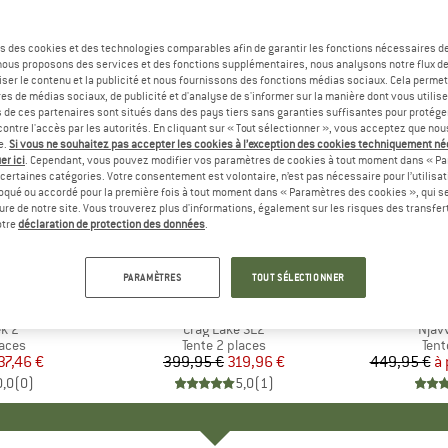
s des cookies et des technologies comparables afin de garantir les fonctions nécessaires de
, nous proposons des services et des fonctions supplémentaires, nous analysons notre flux d
ser le contenu et la publicité et nous fournissons des fonctions médias sociaux. Cela perme
es de médias sociaux, de publicité et d'analyse de s'informer sur la manière dont vous utilise
s de ces partenaires sont situés dans des pays tiers sans garanties suffisantes pour protég
ontre l'accès par les autorités. En cliquant sur « Tout sélectionner », vous acceptez que no
e.
Si vous ne souhaitez pas accepter les cookies à l’exception des cookies techniquement n
er ici
. Cependant, vous pouvez modifier vos paramètres de cookies à tout moment dans « Pa
certaines catégories. Votre consentement est volontaire, n’est pas nécessaire pour l’utilisati
oqué ou accordé pour la première fois à tout moment dans « Paramètres des cookies », qui se
eure de notre site. Vous trouverez plus d'informations, également sur les risques des transfe
Jusqu'à 
-20 %
Remise
Remise
otre
déclaration de protection des données
.
PARAMÈTRES
TOUT SÉLECTIONNER
E
NES
MARQUE
BIG AGNES
ek 2
Article
Crag Lake SL2
Artic
Njav
group
laces
Product group
Tente 2 places
Pro
Tent
ix
ix réduit
37,46 €
399,95 €
Prix
Prix réduit
319,96 €
449,95 €
à 
0,0
(
0
)
5,0
(
1
)