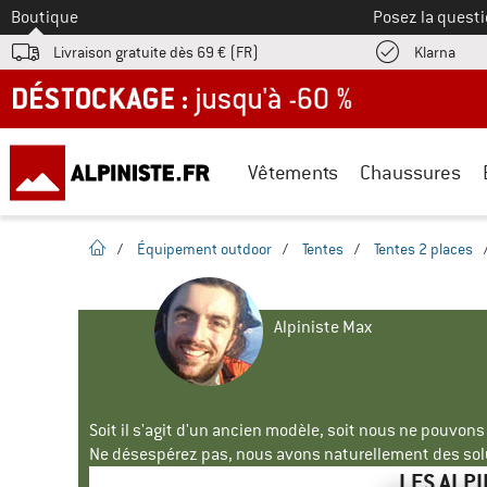
Vers le
Boutique
Posez la questi
Trouv
Livraison gratuite dès 69 € (FR)
Klarna
DÉSTOCKAGE : jusqu'à -60 %
Vêtements
Chaussures
Page d'accueil
/
Équipement outdoor
/
Tentes
/
Tentes 2 places
Alpiniste Max
Soit il s'agit d'un ancien modèle, soit nous ne pouvon
Ne désespérez pas, nous avons naturellement des solu
LES ALP