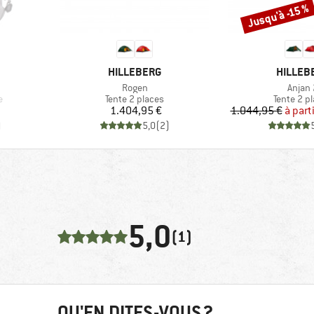
Jusqu'à -15 %
Remise
MARQUE
MARQUE
HILLEBERG
HILLEB
Article
Article
Rogen
Anjan 
Product group
Product 
e
Tente 2 places
Tente 2 p
Prix
Pr
Pr
1.404,95 €
1.044,95 €
à part
)
5,0
(
2
)
5,0
(1)
QU'EN DITES-VOUS ?