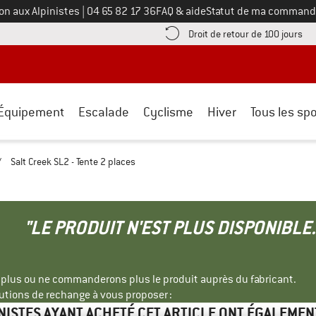
Appelez-nous au
on aux Alpinistes
|
04 65 82 17 36
FAQ & aide
Statut de ma command
e les informations de paiement ici ! Ouvre une boîte d'information
Tro
Droit de retour de 100 jours
Équipement
Escalade
Cyclisme
Hiver
Tous les spo
/
Salt Creek SL2 - Tente 2 places
"LE PRODUIT N'EST PLUS DISPONIBLE.
s plus ou ne commanderons plus le produit auprès du fabricant.
tions de rechange à vous proposer :
INISTES AYANT ACHETÉ CET ARTICLE ONT ÉGALEMEN