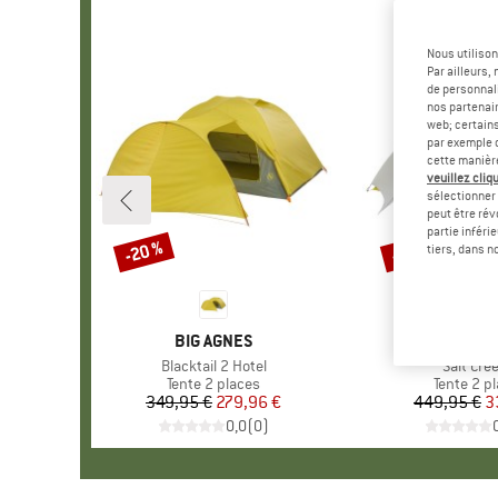
Nous utilison
Par ailleurs
de personnali
nos partenair
web; certain
par exemple c
cette manièr
veuillez cliqu
sélectionner 
peut être rév
partie inféri
-20 %
-25 %
Remise
Remise
tiers, dans n
MARQUE
BIG AGNES
MARQU
BIG AG
Article
Blacktail 2 Hotel
Article
Salt Cre
Product group
Tente 2 places
Product 
Tente 2 p
349,95 €
Prix
Prix réduit
279,96 €
449,95 €
Pr
Pr
3
0,0
(
0
)