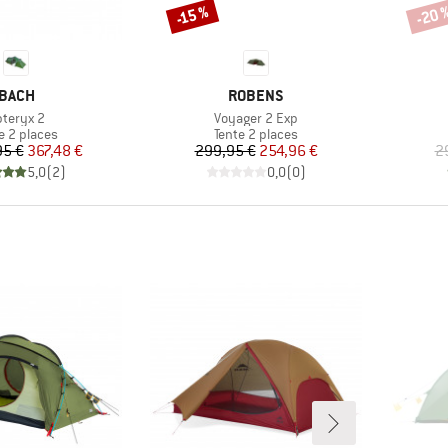
-20 
-15 %
Remise
Remi
MARQUE
MARQUE
BACH
ROBENS
ticle
Article
pteryx 2
Voyager 2 Exp
uct group
Product group
e 2 places
Tente 2 places
Prix
Prix réduit
Prix
Prix réduit
95 €
367,48 €
299,95 €
254,96 €
2
5,0
(
2
)
0,0
(
0
)