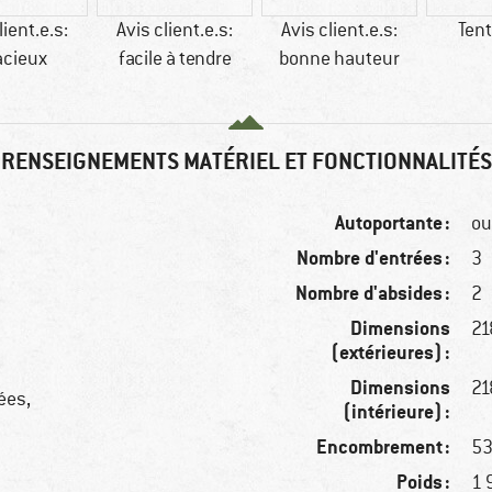
lient.e.s:
Avis client.e.s:
Avis client.e.s:
Ten
acieux
facile à tendre
bonne hauteur
RENSEIGNEMENTS MATÉRIEL ET FONCTIONNALITÉS
Autoportante :
ou
Nombre d'entrées :
3
Nombre d'absides :
2
Dimensions
21
(extérieures) :
Dimensions
21
ées,
(intérieure) :
Encombrement :
53
Poids :
1 