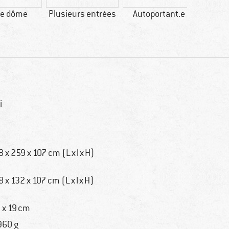
te dôme
Plusieurs entrées
Autoportant.e
Plusie
i
8 x 259 x 107 cm (L x l x H)
8 x 132 x 107 cm (L x l x H)
 x 19 cm
960 g