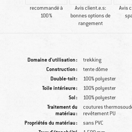
60 g
recommandé à
Avis client.e.s:
Avis c
100 %
bonnes options de
sp
rangement
Domaine d'utilisation :
trekking
Construction :
tente dôme
Double-toit :
100% polyester
Toile intérieure :
100% polyester
Sol :
100% polyester
Traitement du
coutures thermosoud
matériau :
revêtement PU
Propriétés du matériau :
sans PVC