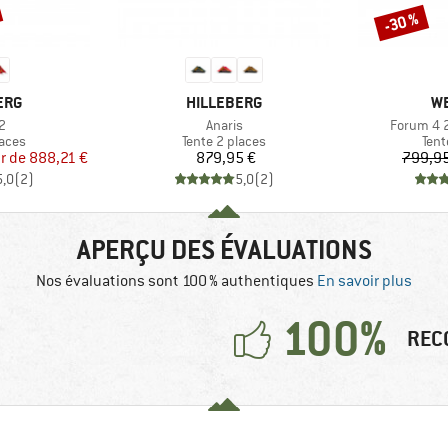
-30 %
Remise
MARQUE
M
ERG
HILLEBERG
W
Article
Article
2
Anaris
Forum 4 2
group
Product group
Prod
laces
Tente 2 places
Tent
ix
ix réduit
Prix
ir de
888,21 €
879,95 €
799,95
5,0
(
2
)
5,0
(
2
)
APERÇU DES ÉVALUATIONS
Nos évaluations sont 100 % authentiques
En savoir plus
100%
REC