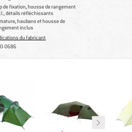
ip de fixation, housse de rangement
cl., détails réfléchissants
mature, haubans et housse de
ngement inclus
dications du fabricant
0-0686