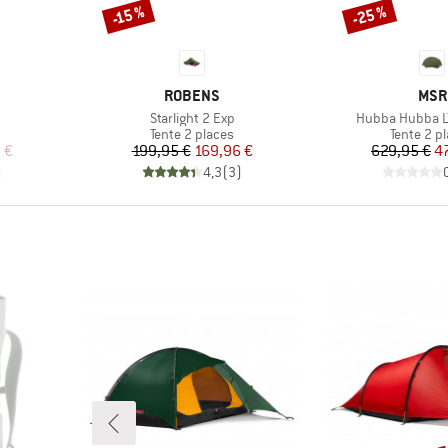
-25 %
-15 %
Remise
Remise
MARQUE
MAR
ROBENS
MSR
Article
Article
Starlight 2 Exp
Hubba Hubba L
Product group
Product 
Tente 2 places
Tente 2 p
duit
Prix
Prix réduit
Pr
Pr
 €
199,95 €
169,96 €
629,95 €
4
)
4,3
(
3
)