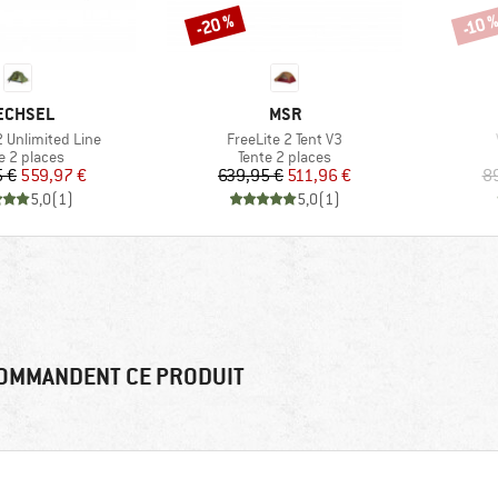
-20 %
-10 
Remise
Remi
ARQUE
MARQUE
ECHSEL
MSR
Article
 Unlimited Line
FreeLite 2 Tent V3
uct group
Product group
e 2 places
Tente 2 places
Prix
Prix réduit
Prix
Prix réduit
 €
559,97 €
639,95 €
511,96 €
8
5,0
(
1
)
5,0
(
1
)
OMMANDENT CE PRODUIT