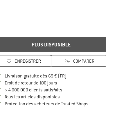
PLUS DISPONIBLE
ENREGISTRER
COMPARER
Trouve les infos sur la livraison 
Livraison gratuite dès 69 € (FR)
Trouve les informations de paiement i
Droit de retour de 100 jours
> 4 000 000 clients satisfaits
Tous les articles disponibles
Trouve toutes les infos
Protection des acheteurs de Trusted Shops