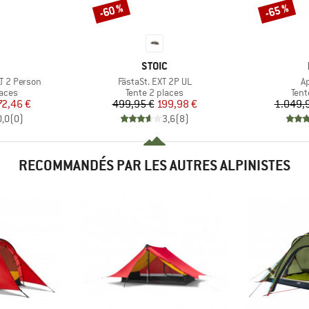
-60 %
-65 %
Remise
Remise
QUE
MARQUE
STOIC
Article
Ar
T 2 Person
FästaSt. EXT 2P UL
A
group
Product group
Prod
laces
Tente 2 places
Tent
ix
ix réduit
Prix
Prix réduit
72,46 €
499,95 €
199,98 €
1.049,
0,0
(
0
)
3,6
(
8
)
RECOMMANDÉS PAR LES AUTRES ALPINISTES