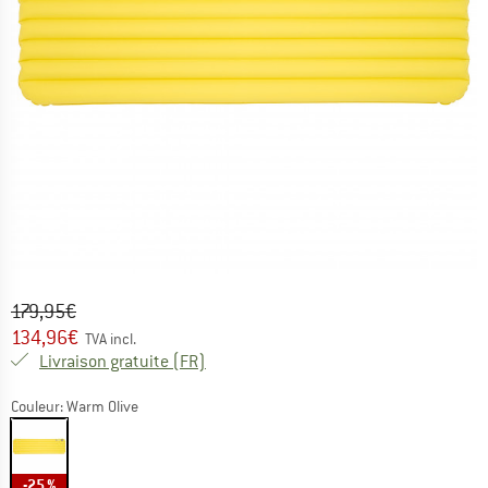
Prix initial :
Prix:
179,95
€
134,96
€
TVA incl.
France. Informations sur les frais de l
Livraison gratuite
(FR)
Couleur:
Warm Olive
-25 %