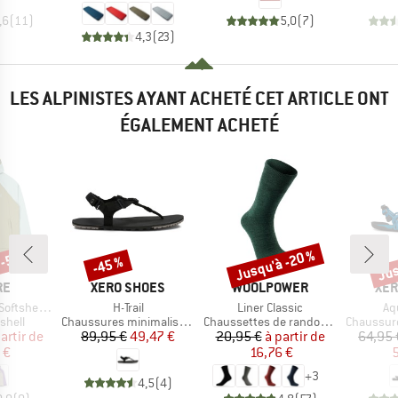
,6
(
11
)
5,0
(
7
)
4,3
(
23
)
LES ALPINISTES AYANT ACHETÉ CET ARTICLE ONT
ÉGALEMENT ACHETÉ
 -50 %
Jusqu'à -20 %
Jus
-45 %
Remise
Remise
Rem
UE
MARQUE
MARQUE
MA
RE
XERO SHOES
WOOLPOWER
XER
Article
Article
Art
ell Jacket
H-Trail
Liner Classic
Aq
roup
Product group
Product group
Product g
shell
Chaussures minimalistes
Chaussettes de randonnée
Chaussures
ix
ix réduit
Prix
Prix réduit
Prix
Prix réduit
artir de
89,95 €
49,47 €
20,95 €
à partir de
64,95 
 €
16,76 €
5
+
3
4,5
(
4
)