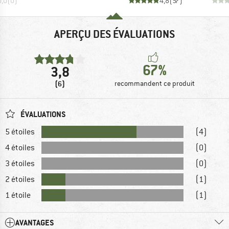
0,0
(
0
)
4,8
(
57
)
APERÇU DES ÉVALUATIONS
67%
3,8
(6)
recommandent ce produit
ÉVALUATIONS
5 étoiles
(4)
4 étoiles
(0)
3 étoiles
(0)
2 étoiles
(1)
1 étoile
(1)
AVANTAGES