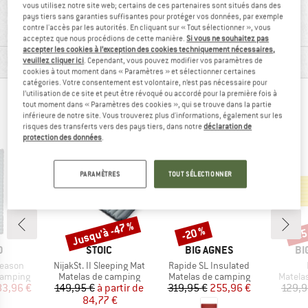
vous utilisez notre site web; certains de ces partenaires sont situés dans des
RENSEIGNEMENTS MATÉRIEL ET
pays tiers sans garanties suffisantes pour protéger vos données, par exemple
FONCTIONNALITÉS
contre l'accès par les autorités. En cliquant sur « Tout sélectionner », vous
acceptez que nous procédions de cette manière.
Si vous ne souhaitez pas
accepter les cookies à l’exception des cookies techniquement nécessaires,
DESCRIPTION DU PRODUIT
veuillez cliquer ici
. Cependant, vous pouvez modifier vos paramètres de
cookies à tout moment dans « Paramètres » et sélectionner certaines
catégories. Votre consentement est volontaire, n’est pas nécessaire pour
l’utilisation de ce site et peut être révoqué ou accordé pour la première fois à
LES ALPINISTES AYANT VU CET ARTICLE ONT
tout moment dans « Paramètres des cookies », qui se trouve dans la partie
inférieure de notre site. Vous trouverez plus d'informations, également sur les
ÉGALEMENT REGARDÉ
risques des transferts vers des pays tiers, dans notre
déclaration de
protection des données
.
PARAMÈTRES
TOUT SÉLECTIONNER
Jusqu'à -47 %
-20 %
-25
Remise
Remise
Rem
QUE
MARQUE
MARQUE
MA
O
STOIC
BIG AGNES
BI
Article
Article
Season
NijakSt. II Sleeping Mat
Rapide SL Insulated
up
Product group
Product group
Produc
camping
Matelas de camping
Matelas de camping
Matela
ix
ix réduit
Prix
Prix réduit
Prix
Prix réduit
83,96 €
149,95 €
à partir de
319,95 €
255,96 €
129,9
84,77 €