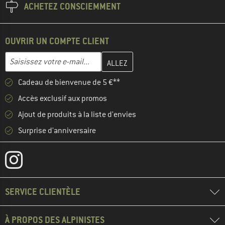
ACHETEZ CONSCIEMMENT
OUVRIR UN COMPTE CLIENT
Entrez votre adresse e-mail ici et créez votre compte client à la 
Adresse e-mail
Cadeau de bienvenue de 5 €**
Accès exclusif aux promos
Ajout de produits à la liste d'envies
Surprise d'anniversaire
SERVICE CLIENTÈLE
À PROPOS DES ALPINISTES