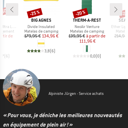
 -50 %
-25 %
-20 %
-20
Remise
Remise
Rem
QUE
MARQUE
MARQUE
MAR
C
BIG AGNES
THERM-A-REST
SEA 
Article
Article
Article
ite Dry Bag
Divide Insulated
NeoAir Venture
Ether Light XR
p
Product group
Product group
Produc
angement
Matelas de camping
Matelas de camping
Matela
ix
ix réduit
Prix
Prix réduit
Prix
Prix réduit
artir de
179,95 €
134,96 €
139,95 €
à partir de
214,95
€
111,96 €
1
3,8
(
6
)
3,7
(
6
)
0,0
(
0
)
Alpiniste Jürgen - Service achats
« Pour vous, je déniche les meilleures nouveautés
en équipement de plein air ! »