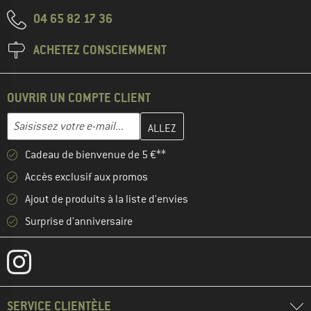
04 65 82 17 36
ACHETEZ CONSCIEMMENT
OUVRIR UN COMPTE CLIENT
Entrez votre adresse e-mail ici et créez votre compte client à la 
Adresse e-mail
Cadeau de bienvenue de 5 €**
Accès exclusif aux promos
Ajout de produits à la liste d'envies
Surprise d'anniversaire
SERVICE CLIENTÈLE