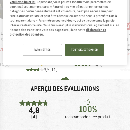
veuillez cliquer ici
. Cependant, vous pouvez modifier vos paramètres de
cookies à tout moment dans « Paramètres » et sélectionner certaines
catégories. Votre consentement est volontaire, n’est pas nécessaire pour
l’utilisation de ce site et peut être révoqué ou accordé pour la première fois à
tout moment dans « Paramètres des cookies », qui se trouve dans la partie
-20 %
-33 %
-10
Remise
Remise
Rem
inférieure de notre site. Vous trouverez plus d'informations, également sur les
risques des transferts vers des pays tiers, dans notre
déclaration de
E
MARQUE
MARQUE
NES
THERM-A-REST
HEBER PEAK
protection des données
.
Article
Article
Ar
 SL3
NeoAir Xlite NXT
ConiferHe. Sleeping Mat
U
group
Product group
Product group
Produc
laces
Matelas de camping
Matelas de camping
Matela
ix
ix réduit
Prix
Prix réduit
Prix
Prix réduit
14,97 €
264,95 €
à partir de
39,95 €
26,77 €
269,95
PARAMÈTRES
TOUT SÉLECTIONNER
211,96 €
2
0,0
(
0
)
4,5
(
4
)
3,5
(
11
)
APERÇU DES ÉVALUATIONS
100%
4,8
(4)
recommandent ce produit