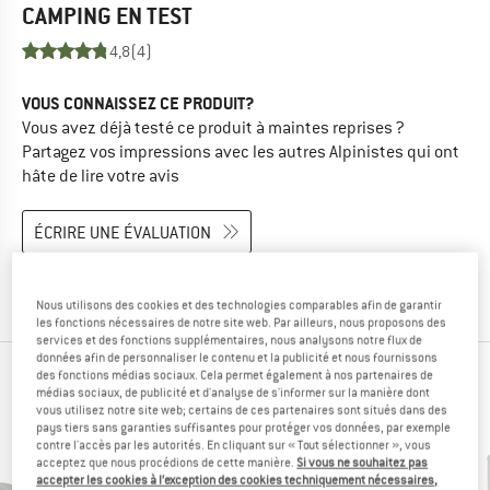
CAMPING
EN TEST
4,8
(4)
VOUS CONNAISSEZ CE PRODUIT?
Vous avez déjà testé ce produit à maintes reprises ?
Partagez vos impressions avec les autres Alpinistes qui ont
hâte de lire votre avis
ÉCRIRE UNE ÉVALUATION
ACHETER CE PRODUIT
Nous utilisons des cookies et des technologies comparables afin de garantir
les fonctions nécessaires de notre site web. Par ailleurs, nous proposons des
services et des fonctions supplémentaires, nous analysons notre flux de
données afin de personnaliser le contenu et la publicité et nous fournissons
des fonctions médias sociaux. Cela permet également à nos partenaires de
LES ALPINISTES AYANT VU CET ARTICLE ONT
médias sociaux, de publicité et d'analyse de s'informer sur la manière dont
ÉGALEMENT REGARDÉ
vous utilisez notre site web; certains de ces partenaires sont situés dans des
pays tiers sans garanties suffisantes pour protéger vos données, par exemple
contre l'accès par les autorités. En cliquant sur « Tout sélectionner », vous
acceptez que nous procédions de cette manière.
Si vous ne souhaitez pas
accepter les cookies à l’exception des cookies techniquement nécessaires,