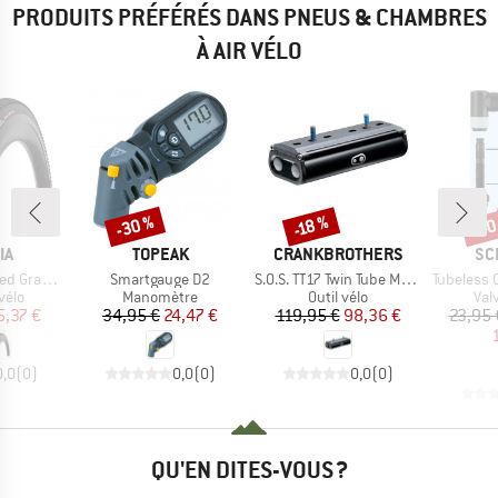
PRODUITS PRÉFÉRÉS DANS PNEUS & CHAMBRES
À AIR VÉLO
-30 %
-40
-18 %
Remise
Remise
Rem
UE
MARQUE
MARQUE
MA
IA
TOPEAK
CRANKBROTHERS
SC
Article
Article
Article
(45-622) Fold.
Smartgauge D2
S.O.S. TT17 Twin Tube Multitool
Tubeless Clik V
group
Product group
Product group
Pro
vélo
Manomètre
Outil vélo
Val
ix
ix réduit
Prix
Prix réduit
Prix
Prix réduit
5,37 €
34,95 €
24,47 €
119,95 €
98,36 €
23,95 
0,0
(
0
)
0,0
(
0
)
0,0
(
0
)
QU'EN DITES-VOUS ?