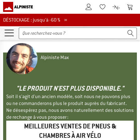
Vers le compte client
Vers 
Vers la liste d'env
Vers le com
DÉSTOCKAGE : jusqu'à -60 %
DÉSTOCKAGE : jusqu'à -60 % »
Alpiniste Max
"LE PRODUIT N'EST PLUS DISPONIBLE."
Soit il s'agit d'un ancien modèle, soit nous ne pouvons plus
ou ne commanderons plus le produit auprès du fabricant.
Ne désespérez pas, nous avons naturellement des solutions
de rechange à vous proposer :
MEILLEURES VENTES DE PNEUS &
CHAMBRES À AIR VÉLO