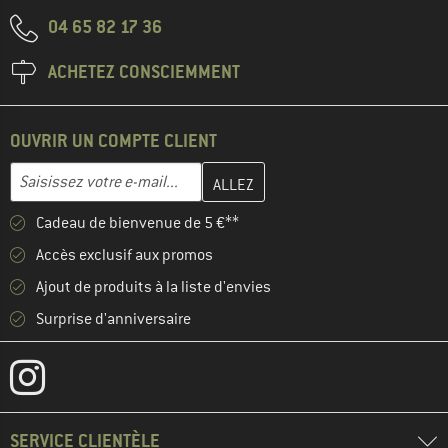
04 65 82 17 36
ACHETEZ CONSCIEMMENT
OUVRIR UN COMPTE CLIENT
Entrez votre adresse e-mail ici et créez votre compte client à la 
Adresse e-mail
Cadeau de bienvenue de 5 €**
Accès exclusif aux promos
Ajout de produits à la liste d'envies
Surprise d'anniversaire
SERVICE CLIENTÈLE