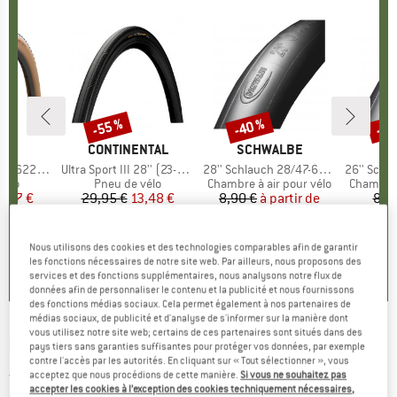
-55 %
-40 %
-55
Remise
Remise
Rem
UE
S
MARQUE
CONTINENTAL
MARQUE
SCHWALBE
MA
SC
XO TR HYPR-X
Article
Ultra Sport III 28'' (23-622) Foldable
Article
28'' Schlauch 28/47-622/635 SV 17
Article
26'' Schlauch 4
group
vélo
Product group
Pneu de vélo
Product group
Chambre à air pour vélo
Product 
Chambre 
ix
ix réduit
5,97 €
29,95 €
Prix
Prix réduit
13,48 €
8,90 €
à partir de
Prix
Prix réduit
8,9
5,34 €
0,0
(
0
)
5,0
(
9
)
Nous utilisons des cookies et des technologies comparables afin de garantir
4,6
(
8
)
les fonctions nécessaires de notre site web. Par ailleurs, nous proposons des
services et des fonctions supplémentaires, nous analysons notre flux de
données afin de personnaliser le contenu et la publicité et nous fournissons
des fonctions médias sociaux. Cela permet également à nos partenaires de
médias sociaux, de publicité et d'analyse de s'informer sur la manière dont
vous utilisez notre site web; certains de ces partenaires sont situés dans des
BERGVERLAG ROTHER
-
Französischer
pays tiers sans garanties suffisantes pour protéger vos données, par exemple
contre l'accès par les autorités. En cliquant sur « Tout sélectionner », vous
Jakobsweg - Guide de randonnée
acceptez que nous procédions de cette manière.
Si vous ne souhaitez pas
accepter les cookies à l’exception des cookies techniquement nécessaires,