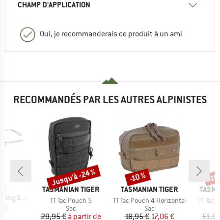
CHAMP D'APPLICATION
Oui, je recommanderais ce produit à un ami
RECOMMANDÉS PAR LES AUTRES ALPINISTES
Jusqu'à -24 %
-10 %
-10
Remise
Remise
Rem
UE
EB
MARQUE
MARQUE
MARQ
TASMANIAN TIGER
TASMANIAN TIGER
TASMA
g-Set QR
Article
Article
Article
TT Tac Pouch 5
TT Tac Pouch 4 Horizontal
TT Tac 
ix
 €
Product group
Product group
Sac
Sac
Prix
Prix réduit
Prix
Prix réduit
29,95 €
à partir de
18,95 €
17,06 €
51,95