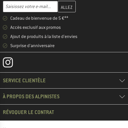
Entrez votre adresse e-mail ici et créez votre compte client à la 
Adresse e-mail
Cadeau de bienvenue de 5 €**
Accès exclusif aux promos
Ajout de produits à la liste d'envies
Surprise d'anniversaire
SERVICE CLIENTÈLE
À PROPOS DES ALPINISTES
RÉVOQUER LE CONTRAT