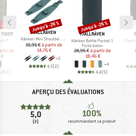
 -24 %
Jusqu'à -26 %
Jusqu'à -26 %
Remise
Remise
MARQUE
FJÄLLRÄVEN
MARQUE
 TIGER
FJÄLLRÄVEN
Article
Kånken Mini Shoulder Pads
Article
Article
uch 7
Kånken Bottle Pocket 1
Flash
Prix
Prix réduit
19,95 €
à partir de
uct group
Product group
Porte-bidon
ix
ix réduit
14,76 €
Prix
Prix réduit
artir de
24,95 €
à partir de
1
 €
18,46 €
+
5
+
4
4,5
(
2
)
5,0
(
1
)
4,4
(
5
)
APERÇU DES ÉVALUATIONS
100%
5,0
(2)
recommandent ce produit