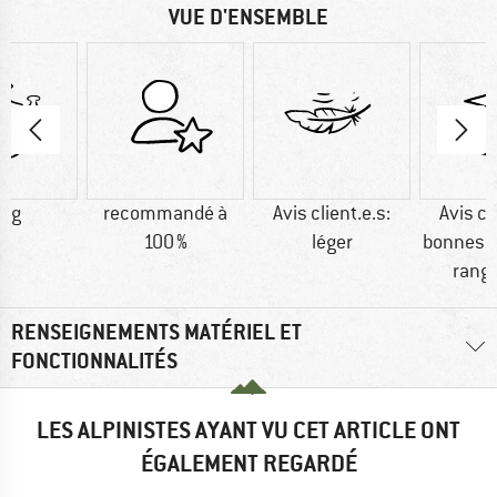
VUE D'ENSEMBLE
0 g
recommandé à
Avis client.e.s:
Avis cl
100 %
léger
bonnes o
rang
RENSEIGNEMENTS MATÉRIEL ET
FONCTIONNALITÉS
LES ALPINISTES AYANT VU CET ARTICLE ONT
ÉGALEMENT REGARDÉ