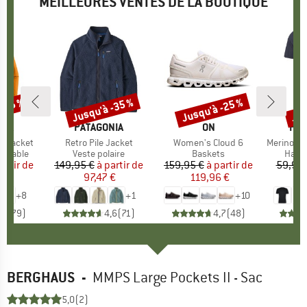
MEILLEURES VENTES DE LA BOUTIQUE
 -35 %
Jusqu'à -35 %
Jusqu'à -25 %
Jus
Remise
Remise
Rem
E
NIA
MARQUE
PATAGONIA
MARQUE
ON
MA
HEB
3L Jacket
Article
Retro Pile Jacket
Article
Women's Cloud 6
Article
MerinoMix150 Pi
up
rméable
Product group
Veste polaire
Product group
Baskets
Produ
Haut 
artir de
ix
ix réduit
149,95 €
à partir de
Prix
Prix réduit
159,95 €
à partir de
Prix
Prix réduit
59,95 
7 €
97,47 €
119,96 €
2
+
8
+
1
+
10
,7
(
79
)
4,6
(
71
)
4,7
(
48
)
BERGHAUS
-
MMPS Large Pockets II - Sac
5,0
(2)