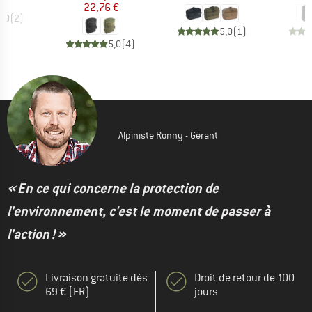
22,76 €
5,0
(
2
)
5,0
(
1
)
5,0
(
4
)
Alpiniste Ronny - Gérant
« En ce qui concerne la protection de
l'environnement, c'est le moment de passer à
l'action ! »
Livraison gratuite dès
Droit de retour de 100
69 € (FR)
jours