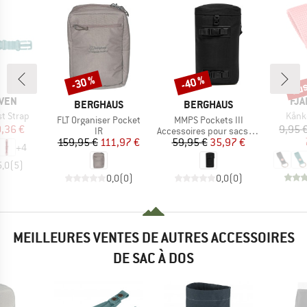
Jus
-30 %
-40 %
Remise
Remise
Rem
MA
ÄVEN
FJÄ
MARQUE
MARQUE
BERGHAUS
BERGHAUS
Articl
t Strap
Kånk
Article
Article
FLT Organiser Pocket
MMPS Pockets III
ix
ix réduit
,36 €
9,95 
Product group
Product group
IR
Accessoires pour sacs à dos
Prix
Prix réduit
Prix
Prix réduit
159,95 €
111,97 €
59,95 €
35,97 €
+
4
5,0
(
5
)
0,0
(
0
)
0,0
(
0
)
MEILLEURES VENTES DE AUTRES ACCESSOIRES
DE SAC À DOS