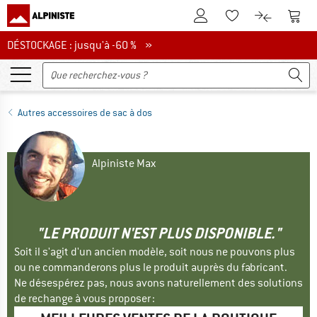
Vers le compte client
Vers 
Vers la liste d'env
Vers le com
DÉSTOCKAGE : jusqu'à -60 %
DÉSTOCKAGE : jusqu'à -60 % »
Autres accessoires de sac à dos
Alpiniste Max
"LE PRODUIT N'EST PLUS DISPONIBLE."
Soit il s'agit d'un ancien modèle, soit nous ne pouvons plus
ou ne commanderons plus le produit auprès du fabricant.
Ne désespérez pas, nous avons naturellement des solutions
de rechange à vous proposer :