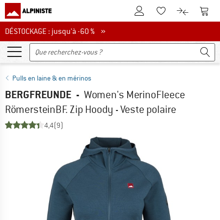
Vers le compte client
Vers 
Vers la liste d'env
Vers le com
DÉSTOCKAGE : jusqu'à -60 %
DÉSTOCKAGE : jusqu'à -60 % »
Pulls en laine & en mérinos
BERGFREUNDE
-
Women's MerinoFleece
RömersteinBF. Zip Hoody - Veste polaire
4,4
(9)