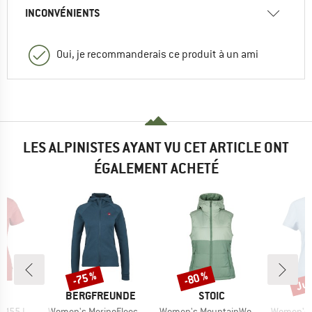
INCONVÉNIENTS
Oui, je recommanderais ce produit à un ami
LES ALPINISTES AYANT VU CET ARTICLE ONT
ÉGALEMENT ACHETÉ
Jus
-75 %
-80 %
Remise
Remise
Rem
QUE
MARQUE
MARQUE
C
BERGFREUNDE
STOIC
Article
Article
Article
rt Daisy Flower
Women's MerinoFleece RömersteinBF. Zip Hoody
Women's MountainWool200 StorboSt. Hooded Vest
Women's MerinoMes