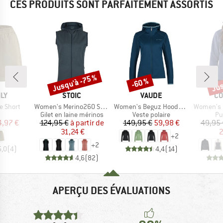
CES PRODUITS SONT PARFAITEMENT ASSORTIS
Jusqu'à -75 %
Jus
-60 %
Remise
Remise
Rem
E
MARQUE
MARQUE
MA
ILY
STOIC
VAUDE
CO
Article
Article
Article
e Short
Women's Merino260 StadjanSt. Vest
Women's Beguz Hoody Jacket
Women's Benton Sprin
uct group
Product group
Product group
Pr
Gilet en laine mérinos
Veste polaire
Pul
ix
ix réduit
Prix
Prix réduit
Prix
Prix réduit
4,97 €
124,95 €
à partir de
149,95 €
59,98 €
49,95 
31,24 €
2
+
2
+
2
5,0
(
4
)
4,4
(
14
)
4,6
(
82
)
APERÇU DES ÉVALUATIONS