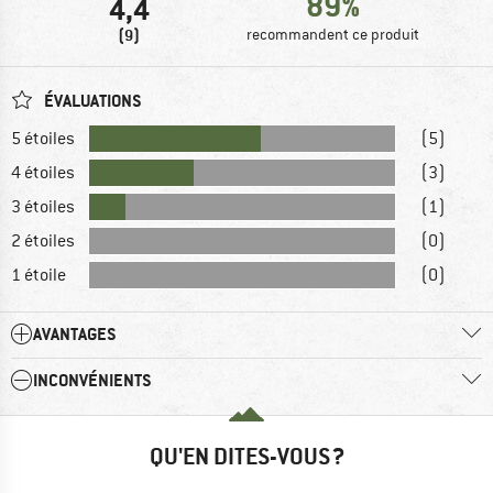
89%
4,4
(9)
recommandent ce produit
ÉVALUATIONS
5 étoiles
(5)
4 étoiles
(3)
3 étoiles
(1)
2 étoiles
(0)
1 étoile
(0)
AVANTAGES
INCONVÉNIENTS
QU'EN DITES-VOUS ?