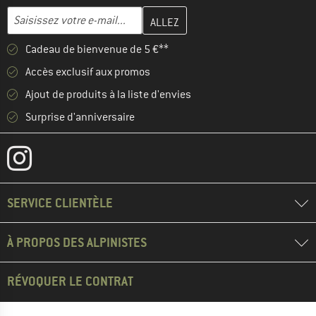
Entrez votre adresse e-mail ici et créez votre compte client à la 
Adresse e-mail
Cadeau de bienvenue de 5 €**
Accès exclusif aux promos
Ajout de produits à la liste d'envies
Surprise d'anniversaire
SERVICE CLIENTÈLE
À PROPOS DES ALPINISTES
RÉVOQUER LE CONTRAT