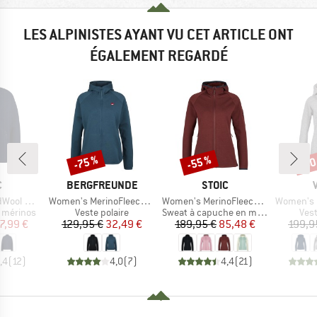
LES ALPINISTES AYANT VU CET ARTICLE ONT
ÉGALEMENT REGARDÉ
-75 %
-55 %
-60
Remise
Remise
Rem
QUE
MARQUE
MARQUE
C
BERGFREUNDE
STOIC
Article
Article
Article
St. Jacket
Women's MerinoFleece NeuffenBF. Zip Hoody
Women's MerinoFleece335 KuolpaSt. II Zip Hoody
Women's Pell
p
Product group
Product group
Pro
e mérinos
Veste polaire
Sweat à capuche en mérinos
Vest
ix
ix réduit
Prix
Prix réduit
Prix
Prix réduit
7,99 €
129,95 €
32,49 €
189,95 €
85,48 €
199,9
,4
(
12
)
4,0
(
7
)
4,4
(
21
)