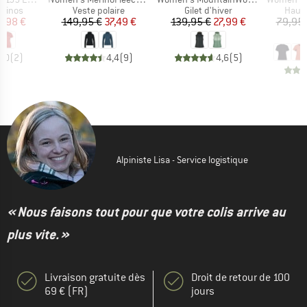
oup
Product group
Product group
Produ
érinos
Veste polaire
Gilet d'hiver
Haut 
ix
ix réduit
Prix
Prix réduit
Prix
Prix réduit
9,98 €
149,95 €
37,49 €
139,95 €
27,99 €
79,95 
3
5,0
(
2
)
4,4
(
9
)
4,6
(
5
)
Alpiniste Lisa - Service logistique
« Nous faisons tout pour que votre colis arrive au
plus vite. »
Livraison gratuite dès
Droit de retour de 100
69 € (FR)
jours