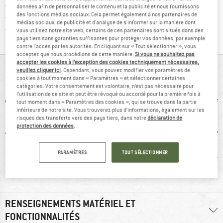
> 4 000 000 clients satisfaits
données afin de personnaliser le contenu et la publicité et nous fournissons
des fonctions médias sociaux. Cela permet également à nos partenaires de
Tous les articles disponibles
médias sociaux, de publicité et d'analyse de s'informer sur la manière dont
Trouve toutes les i
Protection des acheteurs de Trusted Shops
vous utilisez notre site web; certains de ces partenaires sont situés dans des
pays tiers sans garanties suffisantes pour protéger vos données, par exemple
contre l'accès par les autorités. En cliquant sur « Tout sélectionner », vous
acceptez que nous procédions de cette manière.
Si vous ne souhaitez pas
accepter les cookies à l’exception des cookies techniquement nécessaires,
VUE D'ENSEMBLE
veuillez cliquer ici
. Cependant, vous pouvez modifier vos paramètres de
cookies à tout moment dans « Paramètres » et sélectionner certaines
catégories. Votre consentement est volontaire, n’est pas nécessaire pour
l’utilisation de ce site et peut être révoqué ou accordé pour la première fois à
tout moment dans « Paramètres des cookies », qui se trouve dans la partie
inférieure de notre site. Vous trouverez plus d'informations, également sur les
risques des transferts vers des pays tiers, dans notre
déclaration de
protection des données
.
PARAMÈTRES
TOUT SÉLECTIONNER
0 g
Avis client.e.s:
Extensible
Sans m
bonne coupe
RENSEIGNEMENTS MATÉRIEL ET
FONCTIONNALITÉS