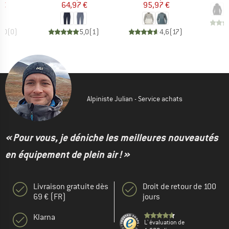
 €
64,97 €
95,97 €
0,0
(
0
)
5,0
(
1
)
4,6
(
17
)
Alpiniste Julian - Service achats
« Pour vous, je déniche les meilleures nouveautés
en équipement de plein air ! »
Livraison gratuite dès
Droit de retour de 100
69 € (FR)
jours
Klarna
L' évaluation de