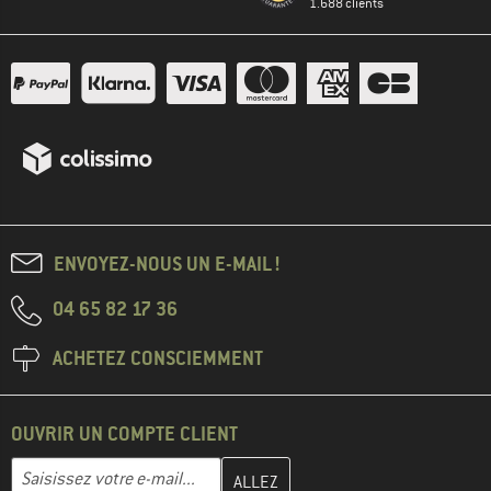
1.688 clients
ENVOYEZ-NOUS UN E-MAIL !
04 65 82 17 36
ACHETEZ CONSCIEMMENT
OUVRIR UN COMPTE CLIENT
Entrez votre adresse e-mail ici et créez votre compte client à la 
Adresse e-mail