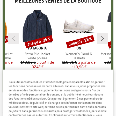
MEILLEURES VENTES DE LA BOUTIQUE
 -35 %
Jusqu'à -35 %
Jusqu'à -25 %
Jus
Remise
Remise
Rem
E
NIA
MARQUE
PATAGONIA
MARQUE
ON
MA
HEB
3L Jacket
Article
Retro Pile Jacket
Article
Women's Cloud 6
Article
MerinoMix150 Pi
up
rméable
Product group
Veste polaire
Product group
Baskets
Produ
Haut 
artir de
ix
ix réduit
149,95 €
à partir de
Prix
Prix réduit
159,95 €
à partir de
Prix
Prix réduit
59,95 
7 €
97,47 €
119,96 €
2
+
8
+
1
+
10
,7
(
79
)
4,6
(
71
)
4,7
(
48
)
Nous utilisons des cookies et des technologies comparables afin de garantir
les fonctions nécessaires de notre site web. Par ailleurs, nous proposons des
services et des fonctions supplémentaires, nous analysons notre flux de
données afin de personnaliser le contenu et la publicité et nous fournissons
des fonctions médias sociaux. Cela permet également à nos partenaires de
médias sociaux, de publicité et d'analyse de s'informer sur la manière dont
BERGANS
-
Compact Light 2 - Tente 2 places
vous utilisez notre site web; certains de ces partenaires sont situés dans des
pays tiers sans garanties suffisantes pour protéger vos données, par exemple
(0)
contre l'accès par les autorités. En cliquant sur « Tout sélectionner », vous