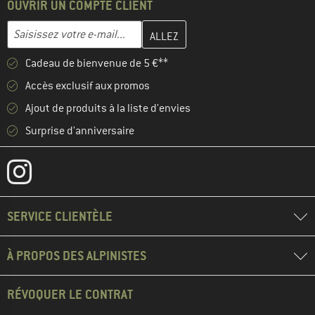
OUVRIR UN COMPTE CLIENT
Entrez votre adresse e-mail ici et créez votre compte client à la 
Adresse e-mail
Cadeau de bienvenue de 5 €**
Accès exclusif aux promos
Ajout de produits à la liste d'envies
Surprise d'anniversaire
SERVICE CLIENTÈLE
À PROPOS DES ALPINISTES
RÉVOQUER LE CONTRAT