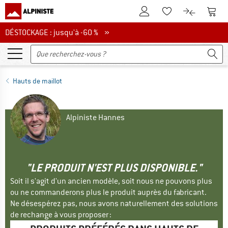
Vers le compte client
Vers 
Vers la liste d'env
Vers le com
DÉSTOCKAGE : jusqu'à -60 %
DÉSTOCKAGE : jusqu'à -60 % »
Hauts de maillot
Alpiniste Hannes
"LE PRODUIT N'EST PLUS DISPONIBLE."
Soit il s'agit d'un ancien modèle, soit nous ne pouvons plus
ou ne commanderons plus le produit auprès du fabricant.
Ne désespérez pas, nous avons naturellement des solutions
de rechange à vous proposer :