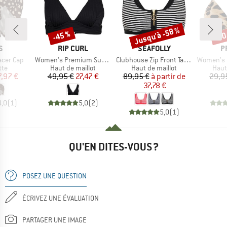
Jusqu'à -58 %
-45 %
-40
Remise
Remise
Rem
UE
MARQUE
MARQUE
M
S
RIP CURL
SEAFOLLY
P
Article
Article
Article
acer Cap
Women's Premium Surf Deep V
Clubhouse Zip Front Tank Top
Women's MIXAles
 group
Product group
Product group
Prod
tte
Haut de maillot
Haut de maillot
Haut
ix
ix réduit
Prix
Prix réduit
Prix
Prix réduit
7,97 €
49,95 €
27,47 €
89,95 €
à partir de
29,9
37,78 €
4,0
(
1
)
5,0
(
2
)
5,0
(
1
)
QU'EN DITES-VOUS ?
POSEZ UNE QUESTION
ÉCRIVEZ UNE ÉVALUATION
PARTAGER UNE IMAGE