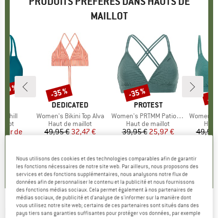
PRODUITS PRÉFÉRÉS DANS HAUTS DE
MAILLOT
 -20 %
Jus
-35 %
-35 %
Remise
Remise
Rem
UE
KA
MARQUE
DEDICATED
MARQUE
PROTEST
M
P
 Chill
Article
Women's Bikini Top Alva
Article
Women's PRTMM Patio Triangle
Article
Women's MIXCame
roup
illot
Product group
Haut de maillot
Product group
Haut de maillot
Prod
Haut
artir de
ix
ix réduit
49,95 €
Prix
Prix réduit
32,47 €
39,95 €
Prix
Prix réduit
25,97 €
49,95 
 €
+
4
+
3
4,6
(
23
)
4,9
(
23
)
Nous utilisons des cookies et des technologies comparables afin de garantir
,6
(
17
)
les fonctions nécessaires de notre site web. Par ailleurs, nous proposons des
services et des fonctions supplémentaires, nous analysons notre flux de
données afin de personnaliser le contenu et la publicité et nous fournissons
des fonctions médias sociaux. Cela permet également à nos partenaires de
médias sociaux, de publicité et d'analyse de s'informer sur la manière dont
vous utilisez notre site web; certains de ces partenaires sont situés dans des
BARTS
-
Women's Solid Cross Halter Full -
pays tiers sans garanties suffisantes pour protéger vos données, par exemple