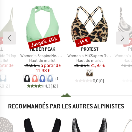
 -48 %
Jusqu'à -60 %
-45 %
-40
Remise
Remise
Rem
UE
MARQUE
MARQUE
M
LL
HEBER PEAK
PROTEST
P
Article
Article
Article
e Tri Top
Women's SeapineHe. Bikini Triangle Top
Women's MIXSupers Triangle Bikini Top
Women's MIXAdai
roup
Product group
Product group
Prod
illot
Haut de maillot
Haut de maillot
Haut
ix
ix réduit
Prix
Prix réduit
Prix
Prix réduit
artir de
29,95 €
à partir de
39,95 €
21,97 €
49,95
 €
11,98 €
+
1
0,0
(
0
)
5,0
(
2
)
4,3
(
12
)
RECOMMANDÉS PAR LES AUTRES ALPINISTES