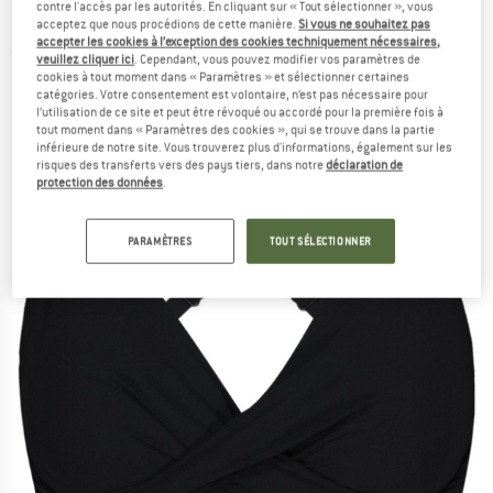
contre l'accès par les autorités. En cliquant sur « Tout sélectionner », vous
Haut de maillot
acceptez que nous procédions de cette manière.
Si vous ne souhaitez pas
accepter les cookies à l’exception des cookies techniquement nécessaires,
(0)
veuillez cliquer ici
. Cependant, vous pouvez modifier vos paramètres de
cookies à tout moment dans « Paramètres » et sélectionner certaines
catégories. Votre consentement est volontaire, n’est pas nécessaire pour
l’utilisation de ce site et peut être révoqué ou accordé pour la première fois à
tout moment dans « Paramètres des cookies », qui se trouve dans la partie
inférieure de notre site. Vous trouverez plus d'informations, également sur les
risques des transferts vers des pays tiers, dans notre
déclaration de
protection des données
.
PARAMÈTRES
TOUT SÉLECTIONNER