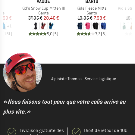
UE
MARQUE
MARQUE
M
O
VAUDE
BARTS
D
e
Article
Article
Article
n
Kid's Snow Cup Mitten III
Kids Fleece Mitts
Kid's St
 group
Product group
Product group
ne
Gants
Gants
ix
ix réduit
Prix
Prix réduit
Prix
Prix réduit
5,99 €
37,95 €
28,46 €
19,95 €
7,98 €
18,9
+
1
,4
(
181
)
5,0
(
5
)
3,7
(
3
)
Alpiniste Thomas - Service logistique
« Nous faisons tout pour que votre colis arrive au
plus vite. »
Livraison gratuite dès
Droit de retour de 100