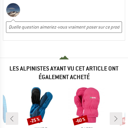
LES ALPINISTES AYANT VU CET ARTICLE ONT
ÉGALEMENT ACHETÉ
-25 %
-60 %
-60
Remise
Remise
Rem