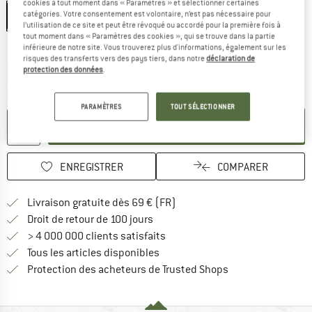
cookies à tout moment dans « Paramètres » et sélectionner certaines
catégories. Votre consentement est volontaire, n’est pas nécessaire pour
45-47 cm
47-50 cm
l’utilisation de ce site et peut être révoqué ou accordé pour la première fois à
tout moment dans « Paramètres des cookies », qui se trouve dans la partie
Guide des tailles
inférieure de notre site. Vous trouverez plus d'informations, également sur les
risques des transferts vers des pays tiers, dans notre
déclaration de
Le lien s'ouvre dans une boîte d'inf
Délai de livraison: 3-5 jours ouvrables
protection des données
.
Plus que 1 article en stock !
Quantité:
PARAMÈTRES
TOUT SÉLECTIONNER
AJOUTER AU PANIER
ENREGISTRER
COMPARER
Trouve les infos sur la livrais
Livraison gratuite dès 69 € (FR)
Trouve les informations de paiemen
Droit de retour de 100 jours
> 4 000 000 clients satisfaits
Tous les articles disponibles
Trouve toutes les i
Protection des acheteurs de Trusted Shops