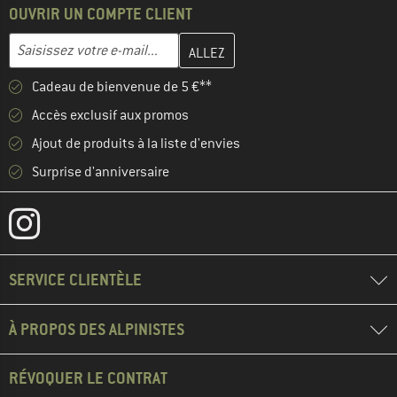
OUVRIR UN COMPTE CLIENT
Entrez votre adresse e-mail ici et créez votre compte client à la 
Adresse e-mail
Cadeau de bienvenue de 5 €**
Accès exclusif aux promos
Ajout de produits à la liste d'envies
Surprise d'anniversaire
SERVICE CLIENTÈLE
À PROPOS DES ALPINISTES
RÉVOQUER LE CONTRAT