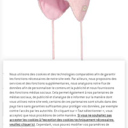
Prix initial :
Prix:
24,95
€
Nous utilisons des cookies et des technologies comparables afin de garantir
les fonctions nécessaires de notre site web. Par ailleurs, nous proposons des
9,98
€
TVA incl.
services et des fonctions supplémentaires, nous analysons notre flux de
Informations sur les frais de livraison. Ouvre une bo
hors Frais de livraison
données afin de personnaliser le contenu et la publicité et nous fournissons
des fonctions médias sociaux. Cela permet également à nos partenaires de
médias sociaux, de publicité et d'analyse de s'informer sur la manière dont
Couleur:
Pink
vous utilisez notre site web; certains de ces partenaires sont situés dans des
pays tiers sans garanties suffisantes pour protéger vos données, par exemple
contre l'accès par les autorités. En cliquant sur « Tout sélectionner », vous
acceptez que nous procédions de cette manière.
Si vous ne souhaitez pas
-60 %
-60 %
accepter les cookies à l’exception des cookies techniquement nécessaires,
veuillez cliquer ici
. Cependant, vous pouvez modifier vos paramètres de
Taille:
45-47 cm