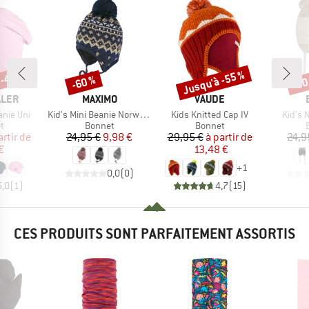
 -40 %
Jusqu'à -55 %
-60 %
-60
Remise
Remise
Rem
MARQUE
MARQUE
ALER
MAXIMO
VAUDE
Article
Article
Article
anie Uni
Kid's Mini Beanie Norwegian Jacquard
Kids Knitted Cap IV
Kid's 
ct group
Product group
Product group
t
Bonnet
Bonnet
ix
ix réduit
Prix
Prix réduit
Prix
Prix réduit
artir de
24,95 €
9,98 €
29,95 €
à partir de
24,9
€
13,48 €
+
1
0,0
(
0
)
5,0
(
1
)
4,7
(
15
)
CES PRODUITS SONT PARFAITEMENT ASSORTIS