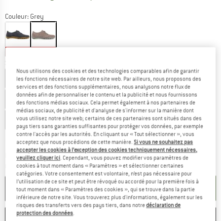
Couleur:
Grey
-35 %
-35 %
Sélectionner taille:
Nous utilisons des cookies et des technologies comparables afin de garantir
EU
37
EU
37,5
EU
38
EU
38,5
EU
39
les fonctions nécessaires de notre site web. Par ailleurs, nous proposons des
services et des fonctions supplémentaires, nous analysons notre flux de
données afin de personnaliser le contenu et la publicité et nous fournissons
EU
40
EU
40,5
EU
41
EU
42
EU
42,5
des fonctions médias sociaux. Cela permet également à nos partenaires de
médias sociaux, de publicité et d'analyse de s'informer sur la manière dont
vous utilisez notre site web; certains de ces partenaires sont situés dans des
EU
43
pays tiers sans garanties suffisantes pour protéger vos données, par exemple
contre l'accès par les autorités. En cliquant sur « Tout sélectionner », vous
Guide des tailles
acceptez que nous procédions de cette manière.
Si vous ne souhaitez pas
accepter les cookies à l’exception des cookies techniquement nécessaires,
Le lien s'ouvre dans une boîte d'inf
Délai de livraison: 3-5 jours ouvrables
veuillez cliquer ici
. Cependant, vous pouvez modifier vos paramètres de
Quantité:
cookies à tout moment dans « Paramètres » et sélectionner certaines
catégories. Votre consentement est volontaire, n’est pas nécessaire pour
l’utilisation de ce site et peut être révoqué ou accordé pour la première fois à
AJOUTER AU PANIER
tout moment dans « Paramètres des cookies », qui se trouve dans la partie
inférieure de notre site. Vous trouverez plus d'informations, également sur les
risques des transferts vers des pays tiers, dans notre
déclaration de
protection des données
.
ENREGISTRER
COMPARER