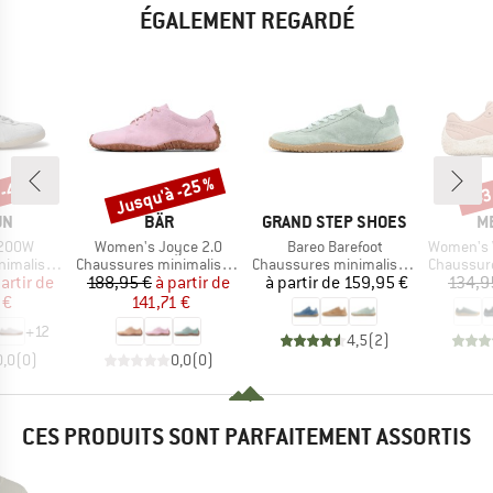
ÉGALEMENT REGARDÉ
 -45 %
Jusqu'à -25 %
-43
Remise
Rem
UE
MARQUE
MARQUE
M
UN
BÄR
GRAND STEP SHOES
M
Article
Article
Article
200W
Women's Joyce 2.0
Bareo Barefoot
Women's Vapor
Product group
Product group
Product g
malistes
Chaussures minimalistes
Chaussures minimalistes
Chaussures
ix
ix réduit
Prix
Prix réduit
Prix
artir de
188,95 €
à partir de
à partir de
159,95 €
134,9
 €
141,71 €
+
12
4,5
(
2
)
0,0
(
0
)
0,0
(
0
)
CES PRODUITS SONT PARFAITEMENT ASSORTIS