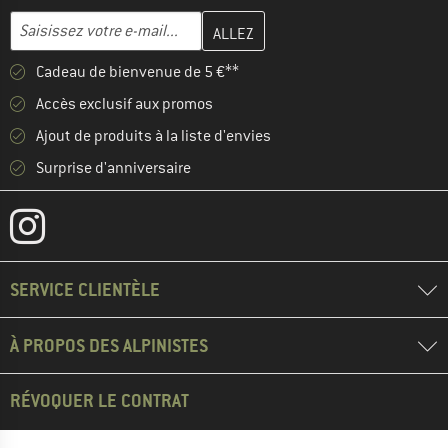
Entrez votre adresse e-mail ici et créez votre compte client à la 
Adresse e-mail
Cadeau de bienvenue de 5 €**
Accès exclusif aux promos
Ajout de produits à la liste d'envies
Surprise d'anniversaire
SERVICE CLIENTÈLE
À PROPOS DES ALPINISTES
RÉVOQUER LE CONTRAT