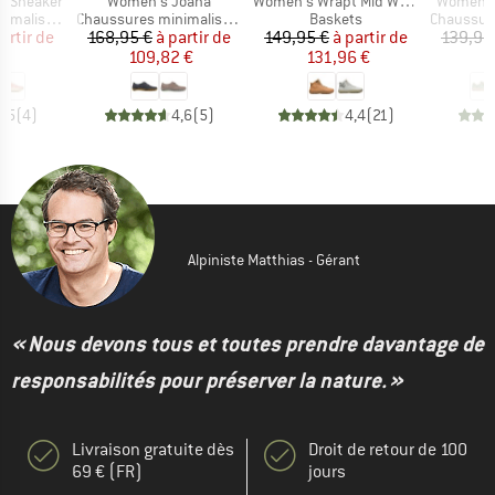
Article
Article
Article
t Sneaker
Women's Joana
Women's Wrapt Mid Waterproof
Women's
Product group
Product group
Product g
malistes
Chaussures minimalistes
Baskets
Chaussures
ix
ix réduit
Prix
Prix réduit
Prix
Prix réduit
artir de
168,95 €
à partir de
149,95 €
à partir de
139,95
 €
109,82 €
131,96 €
9
3,5
(
4
)
4,6
(
5
)
4,4
(
21
)
Alpiniste Matthias - Gérant
« Nous devons tous et toutes prendre davantage de
responsabilités pour préserver la nature. »
Livraison gratuite dès
Droit de retour de 100
69 € (FR)
jours