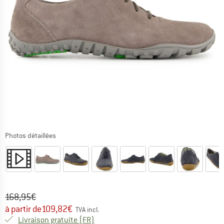
Photos détaillées
Prix initial :
Prix:
168,95
€
à partir de
109,82
€
TVA incl.
France. Informations sur les frais de l
Livraison gratuite
(FR)