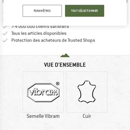
PARAMÈTRES
TOUT SÉLECTIONNER
Trouve les infos sur la livrais
Livraison gratuite dès 69 € (FR)
Trouve les informations de paiemen
Droit de retour de 100 jours
> 4 000 000 clients satisfaits
Tous les articles disponibles
Trouve toutes les i
Protection des acheteurs de Trusted Shops
VUE D'ENSEMBLE
Semelle Vibram
Cuir