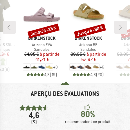
Jusqu'à -25 %
Jusqu'à -30 %
Jus
Remise
Remise
Rem
QUE
MARQUE
MARQUE
MAR
C
BIRKENSTOCK
BIRKENSTOCK
BIR
Article
Article
Arti
t. II S/S
Arizona EVA
Arizona BF
Ari
oup
Product group
Product group
P
hnique
Sandales
Sandales
S
ix
ix réduit
Prix
Prix réduit
Prix
Prix réduit
,24 €
54,95 €
à partir de
89,95 €
à partir de
99,95 
41,21 €
62,97 €
7
+
9
+
6
5,0
(
8
)
4,8
(
19
)
4,8
(
20
)
APERÇU DES ÉVALUATIONS
80%
4,6
(5)
recommandent ce produit