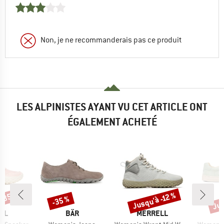
Non, je ne recommanderais pas ce produit
LES ALPINISTES AYANT VU CET ARTICLE ONT
ÉGALEMENT ACHETÉ
 -35 %
Jus
Jusqu'à -12 %
-35 %
Remise
Remise
Rem
E
MARQUE
MARQUE
LL
BÄR
MERRELL