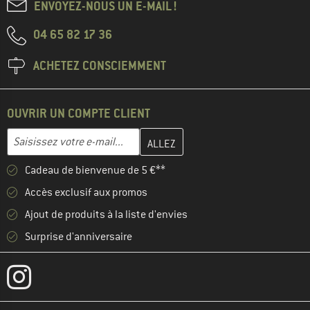
ENVOYEZ-NOUS UN E-MAIL !
04 65 82 17 36
ACHETEZ CONSCIEMMENT
OUVRIR UN COMPTE CLIENT
Entrez votre adresse e-mail ici et créez votre compte client à la 
Adresse e-mail
Cadeau de bienvenue de 5 €**
Accès exclusif aux promos
Ajout de produits à la liste d'envies
Surprise d'anniversaire