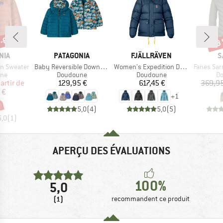
 -60 %
-13
Rem
E
MARQUE
MARQUE
M
NIA
PATAGONIA
FJÄLLRÄVEN
S
Article
Article
Article
wn Sweater
Baby Reversible Down Sweater Hoody
Women's Expedition Down Lite Jacket
Fanes Sarner 
 group
Product group
Product group
Pr
ne
Doudoune
Doudoune
D
ix
ix réduit
Prix
Prix
artir de
129,95 €
617,45 €
369,95
 €
+
1
5,0
(
4
)
5,0
(
5
)
5,0
(
1
)
APERÇU DES ÉVALUATIONS
100%
5,0
(1)
recommandent ce produit