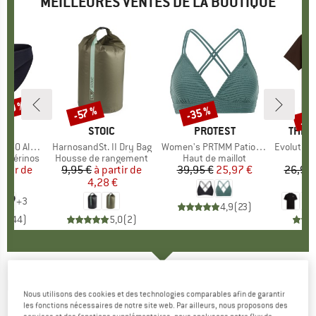
MEILLEURES VENTES DE LA BOUTIQUE
 -30 %
Jus
-35 %
-57 %
Remise
Remise
Rem
QUE
C
MARQUE
STOIC
MARQUE
PROTEST
MARQ
THE 
enSt. Brief
Article
HarnosandSt. II Dry Bag
Article
Women's PRTMM Patio Triangle
Article
Evolution Simpl
t mérinos
Product group
Housse de rangement
Product group
Haut de maillot
artir de
ix
ix réduit
9,95 €
à partir de
Prix
Prix réduit
39,95 €
Prix
Prix réduit
25,97 €
26,95 
 €
4,28 €
1
+
3
4,9
(
23
)
,8
(
44
)
5,0
(
2
)
BACKCOUNTRY
-
Women's Murdock 850
Nous utilisons des cookies et des technologies comparables afin de garantir
Down Jacket - Doudoune
les fonctions nécessaires de notre site web. Par ailleurs, nous proposons des