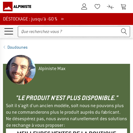
Vers le compte client
Vers 
Vers la liste d'env
Vers le com
DÉSTOCKAGE : jusqu'à -60 %
DÉSTOCKAGE : jusqu'à -60 % »
Doudounes
Alpiniste Max
"LE PRODUIT N'EST PLUS DISPONIBLE."
Soit il s'agit d'un ancien modèle, soit nous ne pouvons plus
ou ne commanderons plus le produit auprès du fabricant.
Ne désespérez pas, nous avons naturellement des solutions
de rechange à vous proposer :