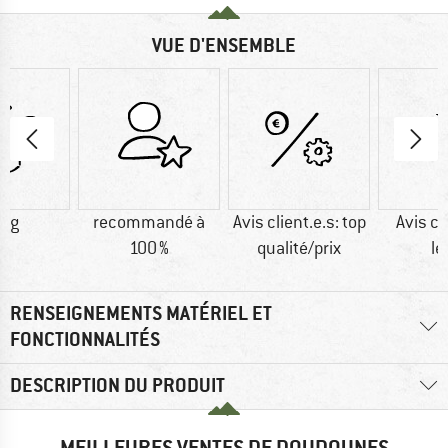
VUE D'ENSEMBLE
0 g
recommandé à
Avis client.e.s: top
Avis cl
100 %
qualité/prix
lé
RENSEIGNEMENTS MATÉRIEL ET
FONCTIONNALITÉS
DESCRIPTION DU PRODUIT
MEILLEURES VENTES DE DOUDOUNES