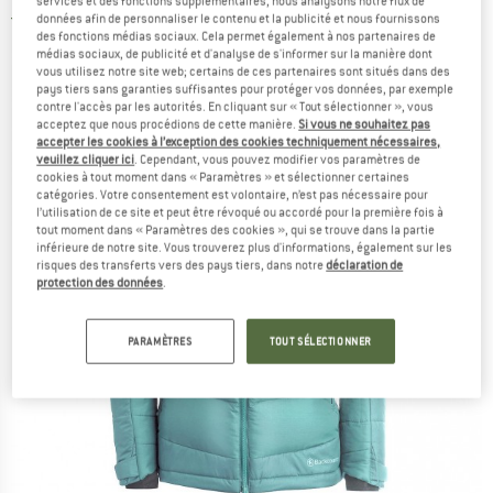
services et des fonctions supplémentaires, nous analysons notre flux de
données afin de personnaliser le contenu et la publicité et nous fournissons
5,0
(1)
des fonctions médias sociaux. Cela permet également à nos partenaires de
médias sociaux, de publicité et d'analyse de s'informer sur la manière dont
vous utilisez notre site web; certains de ces partenaires sont situés dans des
pays tiers sans garanties suffisantes pour protéger vos données, par exemple
contre l'accès par les autorités. En cliquant sur « Tout sélectionner », vous
acceptez que nous procédions de cette manière.
Si vous ne souhaitez pas
accepter les cookies à l’exception des cookies techniquement nécessaires,
veuillez cliquer ici
. Cependant, vous pouvez modifier vos paramètres de
cookies à tout moment dans « Paramètres » et sélectionner certaines
catégories. Votre consentement est volontaire, n’est pas nécessaire pour
l’utilisation de ce site et peut être révoqué ou accordé pour la première fois à
tout moment dans « Paramètres des cookies », qui se trouve dans la partie
inférieure de notre site. Vous trouverez plus d'informations, également sur les
risques des transferts vers des pays tiers, dans notre
déclaration de
protection des données
.
PARAMÈTRES
TOUT SÉLECTIONNER