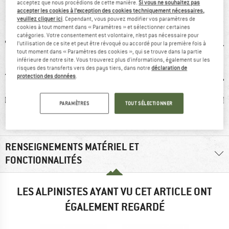
acceptez que nous procédions de cette manière.
Si vous ne souhaitez pas
VUE D'ENSEMBLE
accepter les cookies à l’exception des cookies techniquement nécessaires,
veuillez cliquer ici
. Cependant, vous pouvez modifier vos paramètres de
cookies à tout moment dans « Paramètres » et sélectionner certaines
catégories. Votre consentement est volontaire, n’est pas nécessaire pour
l’utilisation de ce site et peut être révoqué ou accordé pour la première fois à
tout moment dans « Paramètres des cookies », qui se trouve dans la partie
inférieure de notre site. Vous trouverez plus d'informations, également sur les
risques des transferts vers des pays tiers, dans notre
déclaration de
protection des données
.
0 g
Avis client.e.s:
Tente tunnel
Revê
PARAMÈTRES
TOUT SÉLECTIONNER
spacieux
sil
RENSEIGNEMENTS MATÉRIEL ET
FONCTIONNALITÉS
LES ALPINISTES AYANT VU CET ARTICLE ONT
ÉGALEMENT REGARDÉ