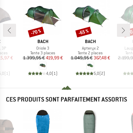
-70 %
-65 %
-70
Remise
Remise
Rem
QUE
MARQUE
MARQUE
C
BACH
BACH
Article
Article
Artic
. 3P
Oriole 3
Apteryx 2
Laug
group
Product group
Product group
Prod
laces
Tente 3 places
Tente 2 places
Tent
ix
ix réduit
Prix
Prix réduit
Prix
Prix réduit
15,97 €
1.399,95 €
419,99 €
1.049,95 €
367,48 €
2.199,9
5,0
(
1
)
4,0
(
1
)
5,0
(
2
)
CES PRODUITS SONT PARFAITEMENT ASSORTIS