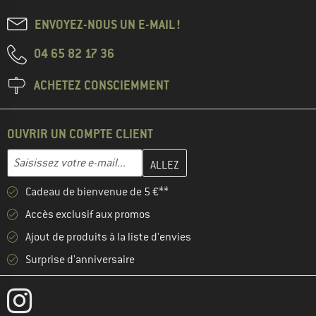
ENVOYEZ-NOUS UN E-MAIL !
04 65 82 17 36
ACHETEZ CONSCIEMMENT
OUVRIR UN COMPTE CLIENT
Entrez votre adresse e-mail ici et créez votre compte client à la 
Saisissez votre e-mail...
Cadeau de bienvenue de 5 €**
Accès exclusif aux promos
Ajout de produits à la liste d'envies
Surprise d'anniversaire