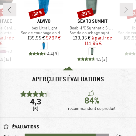
 -25 %
-30 %
-20 %
-22
Remise
Remise
Rem
MARQUE
MARQUE
 FACE
ALVIVO
SEA TO SUMMIT
Article
Article
Ar
Canister
Ibex Ultra Light
Boab -1°C Synthetic Sleeping Bag
Ib
oup
Product group
Product group
Product g
oilette
Sac de couchage en duvet
Sac de couchage synthétique
Sac de cou
ix
ix réduit
Prix
Prix réduit
Prix
Prix réduit
artir de
139,95 €
97,97 €
139,95 €
à partir de
189,9
 €
111,96 €
+
3
4,4
(
9
)
,9
(
12
)
4,5
(
2
)
APERÇU DES ÉVALUATIONS
84%
4,3
(6)
recommandent ce produit
ÉVALUATIONS