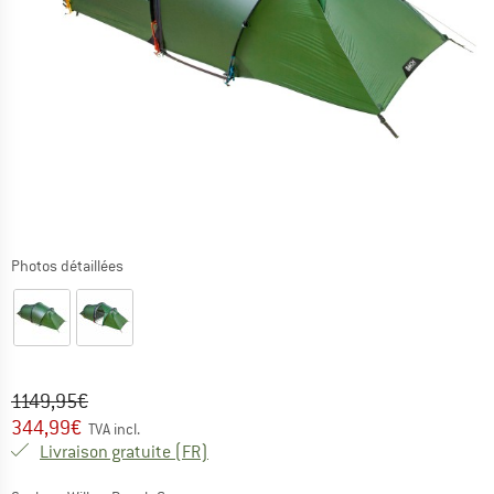
Photos détaillées
Prix initial :
Prix:
1149,95
€
344,99
€
TVA incl.
France. Informations sur les frais de l
Livraison gratuite
(FR)