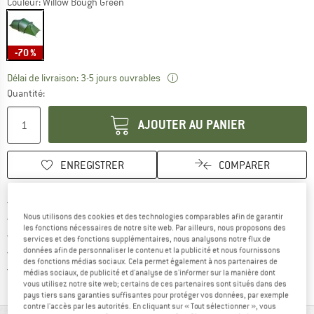
Couleur:
Willow Bough Green
-70 %
Le lien s'ouvre dans une boîte
Délai de livraison: 3-5 jours ouvrables
Quantité:
AJOUTER AU PANIER
ENREGISTRER
COMPARER
Trouve les infos sur la livrais
Livraison gratuite dès 69 € (FR)
Trouve les informations de paiemen
Nous utilisons des cookies et des technologies comparables afin de garantir
Droit de retour de 100 jours
les fonctions nécessaires de notre site web. Par ailleurs, nous proposons des
> 4 000 000 clients satisfaits
services et des fonctions supplémentaires, nous analysons notre flux de
données afin de personnaliser le contenu et la publicité et nous fournissons
Tous les articles disponibles
des fonctions médias sociaux. Cela permet également à nos partenaires de
Trouve toutes les i
Protection des acheteurs de Trusted Shops
médias sociaux, de publicité et d'analyse de s'informer sur la manière dont
vous utilisez notre site web; certains de ces partenaires sont situés dans des
pays tiers sans garanties suffisantes pour protéger vos données, par exemple
contre l'accès par les autorités. En cliquant sur « Tout sélectionner », vous