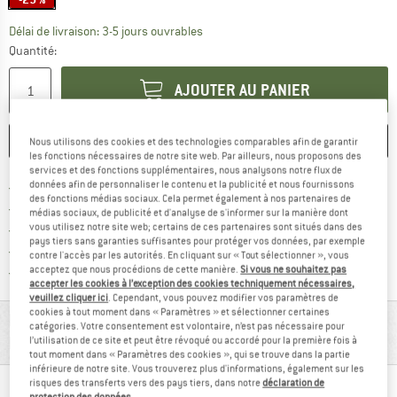
Le lien s'ouvre dans une boîte d'inf
Délai de livraison: 3-5 jours ouvrables
Quantité:
AJOUTER AU PANIER
ENREGISTRER
COMPARER
Nous utilisons des cookies et des technologies comparables afin de garantir
les fonctions nécessaires de notre site web. Par ailleurs, nous proposons des
services et des fonctions supplémentaires, nous analysons notre flux de
Trouve les infos sur la livrais
données afin de personnaliser le contenu et la publicité et nous fournissons
Livraison gratuite dès 69 € (FR)
des fonctions médias sociaux. Cela permet également à nos partenaires de
Trouve les informations de paiemen
Droit de retour de 100 jours
médias sociaux, de publicité et d'analyse de s'informer sur la manière dont
vous utilisez notre site web; certains de ces partenaires sont situés dans des
> 4 000 000 clients satisfaits
pays tiers sans garanties suffisantes pour protéger vos données, par exemple
Tous les articles disponibles
contre l'accès par les autorités. En cliquant sur « Tout sélectionner », vous
Trouve toutes les i
acceptez que nous procédions de cette manière.
Si vous ne souhaitez pas
Protection des acheteurs de Trusted Shops
accepter les cookies à l’exception des cookies techniquement nécessaires,
veuillez cliquer ici
. Cependant, vous pouvez modifier vos paramètres de
cookies à tout moment dans « Paramètres » et sélectionner certaines
RENSEIGNEMENTS MATÉRIEL ET
catégories. Votre consentement est volontaire, n’est pas nécessaire pour
FONCTIONNALITÉS
l’utilisation de ce site et peut être révoqué ou accordé pour la première fois à
tout moment dans « Paramètres des cookies », qui se trouve dans la partie
inférieure de notre site. Vous trouverez plus d'informations, également sur les
risques des transferts vers des pays tiers, dans notre
déclaration de
protection des données
.