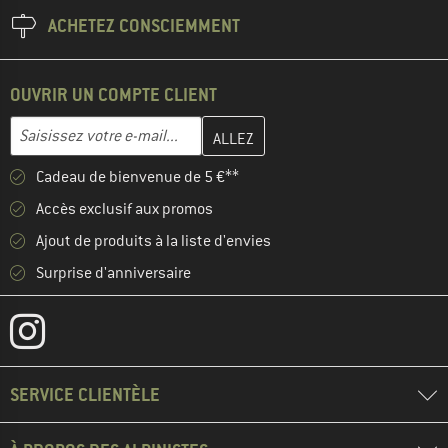
ACHETEZ CONSCIEMMENT
OUVRIR UN COMPTE CLIENT
Entrez votre adresse e-mail ici et créez votre compte client à la 
Adresse e-mail
Cadeau de bienvenue de 5 €**
Accès exclusif aux promos
Ajout de produits à la liste d'envies
Surprise d'anniversaire
SERVICE CLIENTÈLE