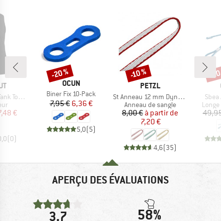
-20 %
-20
-10 %
Remise
Remise
Rem
MARQUE
OCUN
UE
MARQUE
UT
PETZL
Article
Biner Fix 10-Pack
Article
Articl
Top Logo
St Anneau 12 mm Dyneema
Sbea 
Prix
Prix réduit
7,95 €
6,36 €
 group
Product group
Produc
eur
Anneau de sangle
Longe 
ix
ix réduit
Prix
Prix réduit
7,48 €
8,00 €
à partir de
49,95
7,20 €
5,0
(
5
)
0,0
(
0
)
4,6
(
35
)
APERÇU DES ÉVALUATIONS
58%
3,7