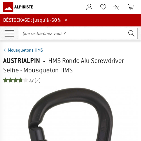
Vers le compte client
Vers 
Vers la liste d'env
Vers le com
DÉSTOCKAGE : jusqu'à -60 %
DÉSTOCKAGE : jusqu'à -60 % »
Mousquetons HMS
AUSTRIALPIN
-
HMS Rondo Alu Screwdriver
Selfie - Mousqueton HMS
3,7
(7)