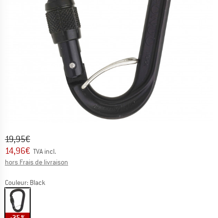
Prix initial :
Prix:
19,95
€
14,96
€
TVA incl.
Informations sur les frais de livraison. Ouvre une bo
hors Frais de livraison
Couleur:
Black
-25 %