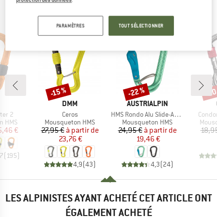
LES ALPINISTES AYANT VU CET ARTICLE ONT
ÉGALEMENT REGARDÉ
PARAMÈTRES
TOUT SÉLECTIONNER
-22 %
-20
-15 %
Remise
Remise
Rem
QUE
MARQUE
MARQUE
DMM
AUSTRIALPIN
Article
Article
Article
ter 2
Ceros
HMS Rondo Alu Slide-Autolock Selfie
Condo
oup
Product group
Product group
Produ
n HMS
Mousqueton HMS
Mousqueton HMS
Mous
ix
ix réduit
Prix
Prix réduit
Prix
Prix réduit
5,46 €
27,95 €
à partir de
24,95 €
à partir de
18,9
23,76 €
19,46 €
,7
(
195
)
4,9
(
43
)
4,3
(
24
)
LES ALPINISTES AYANT ACHETÉ CET ARTICLE ONT
ÉGALEMENT ACHETÉ