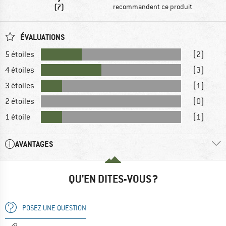
(7)
recommandent ce produit
ÉVALUATIONS
5 étoiles
(2)
4 étoiles
(3)
3 étoiles
(1)
2 étoiles
(0)
1 étoile
(1)
AVANTAGES
QU'EN DITES-VOUS ?
POSEZ UNE QUESTION