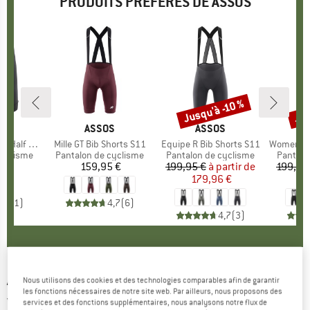
PRODUITS PRÉFÉRÉS DE ASSOS
Jusqu'à -10 %
Jus
Remise
Rem
UE
S
MARQUE
ASSOS
MARQUE
ASSOS
Shorts S11
Article
Mille GT Bib Shorts S11
Article
Equipe R Bib Shorts S11
Article
Women's Dyora
p
cyclisme
Product group
Pantalon de cyclisme
Product group
Pantalon de cyclisme
Product
Pantalo
5 €
ix
159,95 €
Prix
199,95 €
à partir de
Prix
Prix réduit
199,95
179,96 €
1
5,0
(
1
)
4,7
(
6
)
4,7
(
3
)
ASSOS
-
Summer S/S Skin Layer - Sous-
Nous utilisons des cookies et des technologies comparables afin de garantir
les fonctions nécessaires de notre site web. Par ailleurs, nous proposons des
vêtement synthétique
services et des fonctions supplémentaires, nous analysons notre flux de