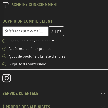
ACHETEZ CONSCIEMMENT
OUVRIR UN COMPTE CLIENT
Entrez votre adresse e-mail ici et créez votre compte client à la 
Adresse e-mail
Cadeau de bienvenue de 5 €**
Accès exclusif aux promos
Ajout de produits à la liste d'envies
Surprise d'anniversaire
SERVICE CLIENTÈLE
À PROPOS DES ALPINISTES