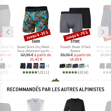
 -35 %
Jusqu'à -35 %
Jusqu'à -75 %
Jus
Remise
Remise
Rem
QUE
MARQUE
MARQUE
X
SAXX
STOIC
Article
Article
Article
 Brief Fly
Quest Quick-Dry Mesh Boxer Brief Fly 6''
TrosaSt. Boxer 2-Pack
Multi-Sport Me
Product group
Product group
Product g
thétique
Sous-vêtement synthétique
Boxers
Sous-vêteme
ix
ix réduit
Prix
Prix réduit
Prix
Prix réduit
artir de
32,95 €
à partir de
39,95 €
à partir de
27,95 
 €
21,42 €
14,99 €
+
11
+
5
+
5
3,7
(
3
)
5,0
(
11
)
4,8
(
14
)
RECOMMANDÉS PAR LES AUTRES ALPINISTES