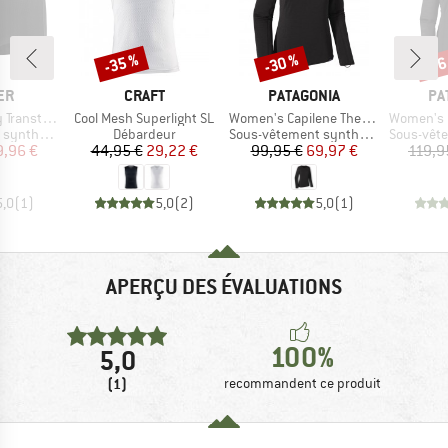
-35 %
-30 %
-36
Remise
Remise
Rem
E
MARQUE
MARQUE
MA
ER
CRAFT
PATAGONIA
PA
Article
Article
Article
tex Light
Cool Mesh Superlight SL
Women's Capilene Thermal Weight Crew
Women's Capilene 
Product group
Product group
Product g
thétique
Débardeur
Sous-vêtement synthétique
Sous-vêteme
ix
ix réduit
Prix
Prix réduit
Prix
Prix réduit
9,96 €
44,95 €
29,22 €
99,95 €
69,97 €
119,9
5,0
(
1
)
5,0
(
2
)
5,0
(
1
)
APERÇU DES ÉVALUATIONS
100%
5,0
(1)
recommandent ce produit