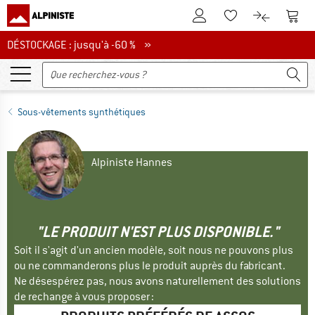
Vers le compte client
Vers 
Vers la liste d'env
Vers le com
DÉSTOCKAGE : jusqu'à -60 %
DÉSTOCKAGE : jusqu'à -60 % »
Sous-vêtements synthétiques
Alpiniste Hannes
"LE PRODUIT N'EST PLUS DISPONIBLE."
Soit il s'agit d'un ancien modèle, soit nous ne pouvons plus
ou ne commanderons plus le produit auprès du fabricant.
Ne désespérez pas, nous avons naturellement des solutions
de rechange à vous proposer :