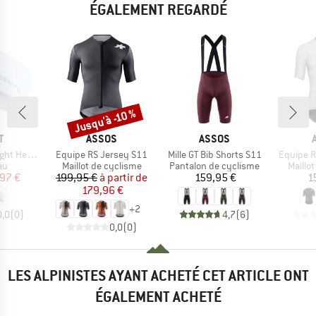
ÉGALEMENT REGARDÉ
Jusqu'à -10 %
Remise
UE
MARQUE
MARQUE
T
ASSOS
ASSOS
Article
Article
Article
Headband
Equipe RS Jersey S11
Mille GT Bib Shorts S11
Equipe R
t group
Product group
Product group
Produc
au
Maillot de cyclisme
Pantalon de cyclisme
Maillo
ix
ix réduit
Prix
Prix réduit
Prix
97 €
199,95 €
à partir de
159,95 €
1
179,96 €
+
2
0,0
(
0
)
4,7
(
6
)
0,0
(
0
)
LES ALPINISTES AYANT ACHETÉ CET ARTICLE ONT
ÉGALEMENT ACHETÉ