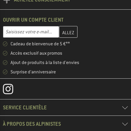
OUVRIR UN COMPTE CLIENT
Entrez votre adresse e-mail ici et créez votre compte client à la 
Saisissez votre e-mail...
Cadeau de bienvenue de 5 €**
Accès exclusif aux promos
Ajout de produits à la liste d'envies
Surprise d'anniversaire
SERVICE CLIENTÈLE
À PROPOS DES ALPINISTES