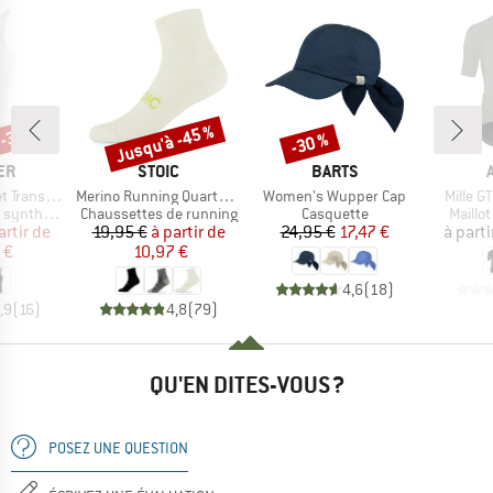
 -35 %
Jusqu'à -45 %
-30 %
Remise
Remise
E
MARQUE
MARQUE
ER
STOIC
BARTS
Article
Article
Article
stex Light
Merino Running Quarter+ light socks
Women's Wupper Cap
Mille G
Product group
Product group
Produc
thétique
Chaussettes de running
Casquette
Maillo
ix
ix réduit
Prix
Prix réduit
Prix
Prix réduit
artir de
19,95 €
à partir de
24,95 €
17,47 €
à parti
 €
10,97 €
4,6
(
18
)
,9
(
16
)
4,8
(
79
)
QU'EN DITES-VOUS ?
POSEZ UNE QUESTION