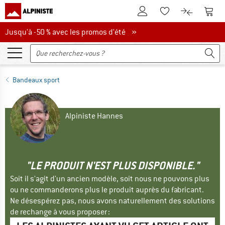
Vers le compte client
Vers 
Vers la liste d'env
Vers le com
Jusqu'à -50 % avec les promos d'été
Jusqu'à -50 % avec les promos d'été »
Bandeaux sport
Alpiniste Hannes
"LE PRODUIT N'EST PLUS DISPONIBLE."
Soit il s'agit d'un ancien modèle, soit nous ne pouvons plus
ou ne commanderons plus le produit auprès du fabricant.
Ne désespérez pas, nous avons naturellement des solutions
de rechange à vous proposer :