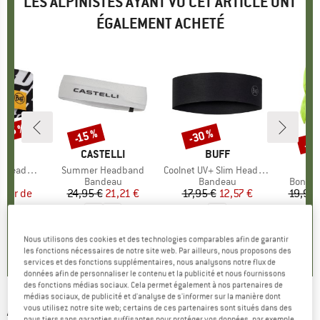
LES ALPINISTES AYANT VU CET ARTICLE ONT
ÉGALEMENT ACHETÉ
 -35 %
Jus
-30 %
-15 %
Remise
Remise
Rem
QUE
F
MARQUE
CASTELLI
MARQUE
BUFF
M
GR
eadband
Article
Summer Headband
Article
Coolnet UV+ Slim Headband
A
B
t group
au
Product group
Bandeau
Product group
Bandeau
Produc
Bonnet
artir de
ix
ix réduit
24,95 €
Prix
Prix réduit
21,21 €
17,95 €
Prix
Prix réduit
12,57 €
19,95 
 €
+
1
5,0
(
3
)
3,8
(
4
)
Nous utilisons des cookies et des technologies comparables afin de garantir
0,0
(
0
)
les fonctions nécessaires de notre site web. Par ailleurs, nous proposons des
services et des fonctions supplémentaires, nous analysons notre flux de
données afin de personnaliser le contenu et la publicité et nous fournissons
des fonctions médias sociaux. Cela permet également à nos partenaires de
médias sociaux, de publicité et d'analyse de s'informer sur la manière dont
ASSOS
-
Summer Headband Foil P1 -
vous utilisez notre site web; certains de ces partenaires sont situés dans des
pays tiers sans garanties suffisantes pour protéger vos données, par exemple