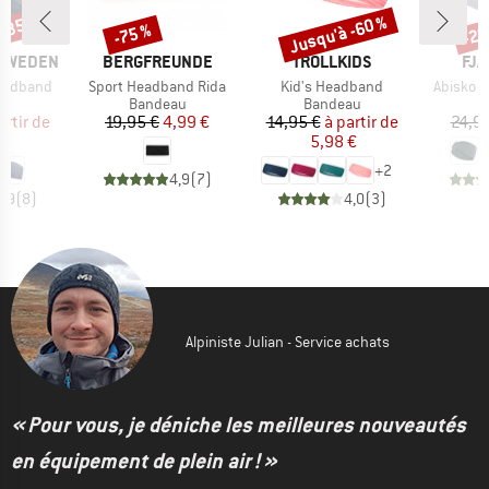
 -35 %
Jusqu'à -60 %
-75 %
-22
Remise
Remise
Rem
MARQUE
MARQUE
MA
 SWEDEN
BERGFREUNDE
TROLLKIDS
FJÄ
Article
Article
Article
eadband
Sport Headband Rida
Kid's Headband
Abisko 
t group
Product group
Product group
P
au
Bandeau
Bandeau
B
ix
ix réduit
Prix
Prix réduit
Prix
Prix réduit
artir de
19,95 €
4,99 €
14,95 €
à partir de
24,9
 €
5,98 €
+
2
4,9
(
7
)
4,9
(
8
)
4,0
(
3
)
Alpiniste Julian - Service achats
« Pour vous, je déniche les meilleures nouveautés
en équipement de plein air ! »