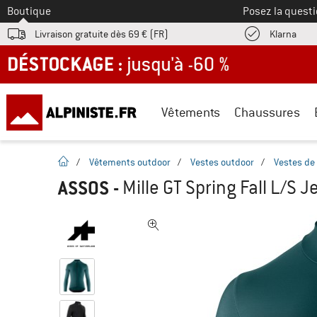
Vers le
Boutique
Posez la questi
Trouv
Livraison gratuite dès 69 € (FR)
Klarna
DÉSTOCKAGE : jusqu'à -60 %
Vêtements
Chaussures
Page d'accueil
/
Vêtements outdoor
/
Vestes outdoor
/
Vestes de 
ASSOS
-
Mille GT Spring Fall L/S 