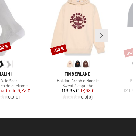
-30 %
Jusq
-60 %
Remise
Remi
MARQUE
MARQUE
NALINI
TIMBERLAND
le
Article
Art
 Vela Sock
Holiday Graphic Hoodie
Bre
roup
Product group
P
es de cyclisme
Sweat à capuche
M
Prix
Prix réduit
Prix
Prix réduit
partir de
9,77 €
119,95 €
47,98 €
124,9
0,0
(
0
)
0,0
(
0
)