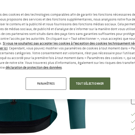
Ta
s des cookies et des technologies comparables afin de garantir les fonctions nécessaires de
, nous proposons des services et des fonctions supplémentaires, nous analysons notre flux d
ser le contenu et la publicité et nous fournissons des fonctions médias sociaux. Cela perme
es de médias sociaux, de publicité et d'analyse de s'informer sur la manière dont vous utilise
s de ces partenaires sont situés dans des pays tiers sans garanties suffisantes pour protég
ontre l'accès par les autorités. En cliquant sur « Tout sélectionner », vous acceptez que no
G
e.
Si vous ne souhaitez pas accepter les cookies à l’exception des cookies techniquement n
er ici
. Cependant, vous pouvez modifier vos paramètres de cookies à tout moment dans « Pa
Dé
certaines catégories. Votre consentement est volontaire, n’est pas nécessaire pour l’utilisati
oqué ou accordé pour la première fois à tout moment dans « Paramètres des cookies », qui se
Pl
eure de notre site. Vous trouverez plus d'informations, également sur les risques des transfe
Qu
otre
déclaration de protection des données
.
PARAMÈTRES
TOUT SÉLECTIONNER