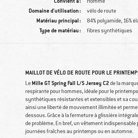
Convient à :
Homme
Domaine d'utilisation :
vélo de route
Matériau principal :
84% polyamide, 16% é
Type de matériau :
fibres synthétiques
MAILLOT DE VÉLO DE ROUTE POUR LE PRINTEMP
Mille GT Spring Fall L/S Jersey C2
Le
de la marqu
respirante pour hommes, idéale pour le printemps e
synthétiques résistantes et extensibles et sa coupe
ainsi une liberté de mouvement illimitée et perm
dessous. Grâce à la fermeture à glissière intégrale 
de problème. En bref, un vêtement indispensable po
journées fraîches au printemps ou en automne.