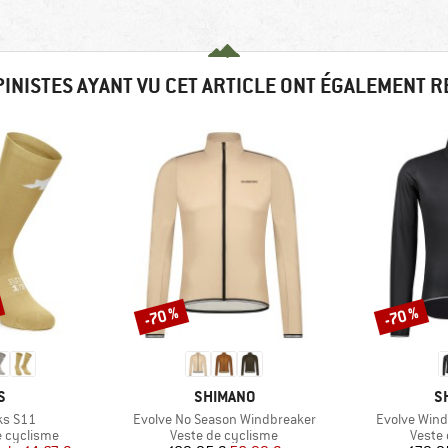
PINISTES AYANT VU CET ARTICLE ONT ÉGALEMENT 
-70 %
-70 %
Remise
Remise
UE
MARQUE
M
S
SHIMANO
S
Article
Article
ks S11
Evolve No Season Windbreaker
Evolve Wind
Product group
Produ
e cyclisme
Veste de cyclisme
Veste