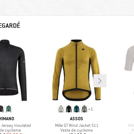
REGARDÉ
+
1
ARQUE
MARQUE
HIMANO
ASSOS
Article
Arti
 Jersey Insulated
Mille GT Wind Jacket S11
Mil
ct group
Product group
P
 de cyclisme
Veste de cyclisme
M