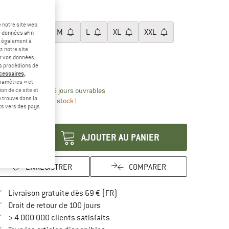
-35 %
-35 %
ille:
S
 notre site web.
XS
S
M
L
XL
XXL
e données afin
t également à
z notre site
3XL
er vos données,
us procédions de
uide des tailles
écessaires,
ramètres » et
Le lien s'ouvre dans une boîte d'inform
lai de livraison: 3-5 jours ouvrables
on de ce site et
 trouve dans la
us que 1 article en stock !
rts vers des pays
antité:
AJOUTER AU PANIER
ENREGISTRER
COMPARER
Trouve les infos sur la livraison 
Livraison gratuite dès 69 € (FR)
Trouve les informations de paiement i
Droit de retour de 100 jours
> 4 000 000 clients satisfaits