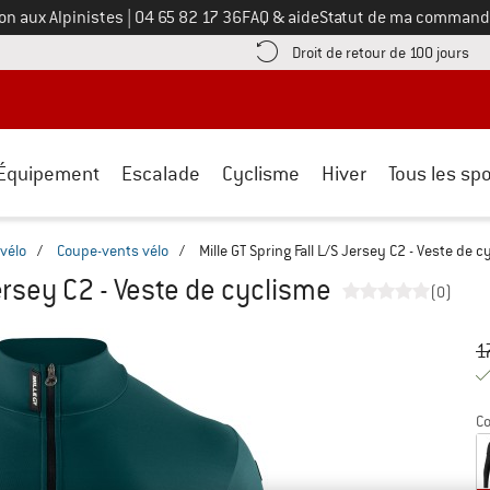
Appelez-nous au
on aux Alpinistes
|
04 65 82 17 36
FAQ & aide
Statut de ma command
e les informations de paiement ici ! Ouvre une boîte d'information
Tro
Droit de retour de 100 jours
Équipement
Escalade
Cyclisme
Hiver
Tous les spo
vélo
/
Coupe-vents vélo
/
Mille GT Spring Fall L/S Jersey C2 - Veste de 
Jersey C2 - Veste de cyclisme
(0)
Pr
Pr
1
Co