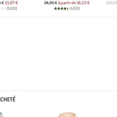
Prix
Prix réduit
Prix
Prix réduit
5 €
13,97 €
24,95 €
à partir de
16,22 €
139,9
0,0
(
0
)
4,4
(
8
)
ACHETÉ