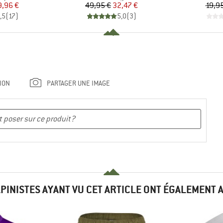
ix
ix réduit
Prix
Prix réduit
9,96 €
49,95 €
32,47 €
19,9
,5
(
17
)
5,0
(
3
)
ION
PARTAGER UNE IMAGE
LPINISTES AYANT VU CET ARTICLE ONT ÉGALEMENT 