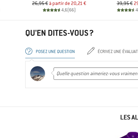
Prix
Prix réduit
Pr
Pr
26,95 €
à partir de
20,21 €
39,95 €
2
)
4,6
(
66
)
4
QU'EN DITES-VOUS ?
POSEZ UNE QUESTION
ÉCRIVEZ UNE ÉVALUAT
LES A