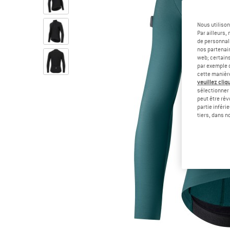
Nous utilison
Par ailleurs
de personnali
nos partenair
web; certain
par exemple c
cette manièr
veuillez cliqu
sélectionner 
peut être rév
partie inféri
tiers, dans n