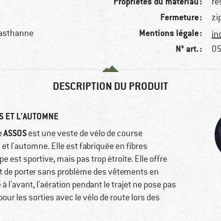
Propriétés du matériau :
re
Fermeture :
zi
Mentions légale :
lasthanne
in
N° art. :
05
DESCRIPTION DU PRODUIT
S ET L'AUTOMNE
ASSOS
e
est une veste de vélo de course
t l'automne. Elle est fabriquée en fibres
 est sportive, mais pas trop étroite. Elle offre
et de porter sans problème des vêtements en
à l'avant, l'aération pendant le trajet ne pose pas
ur les sorties avec le vélo de route lors des