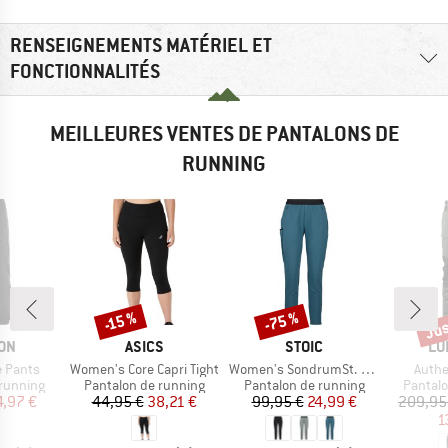
RENSEIGNEMENTS MATÉRIEL ET
FONCTIONNALITÉS
MEILLEURES VENTES DE PANTALONS DE
RUNNING
Jus
-75 %
-15 %
Remise
Remise
Rem
E
MARQUE
MARQUE
MA
ON
ASICS
STOIC
LU
Article
Article
Articl
e Pants
Women's Core Capri Tight
Women's SondrumSt. Light Pants
Authe
up
Product group
Product group
Product
running
Pantalon de running
Pantalon de running
Pantalo
ix
ix réduit
Prix
Prix réduit
Prix
Prix réduit
4,97 €
44,95 €
38,21 €
99,95 €
24,99 €
209,95
1