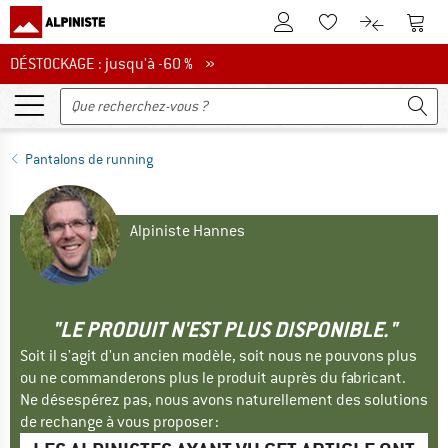
Vers le compte client
Vers 
Vers la liste d'env
Vers le com
DÉSTOCKAGE : jusqu'à -60 %
DÉSTOCKAGE : jusqu'à -60 % »
Pantalons de running
Alpiniste Hannes
"LE PRODUIT N'EST PLUS DISPONIBLE."
Soit il s'agit d'un ancien modèle, soit nous ne pouvons plus
ou ne commanderons plus le produit auprès du fabricant.
Ne désespérez pas, nous avons naturellement des solutions
de rechange à vous proposer :