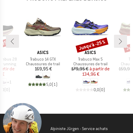
 -35 %
Jusqu'à -25 %
Jus
Remise
Rem
QUE
MARQUE
MARQUE
S
ASICS
ASICS
Article
Article
Art
Nimbus 28
Trabuco 14 GTX
Trabuco Max 5
Tr
Product group
Product group
Produc
e running
Chaussures de trail
Chaussures de trail
Chauss
ix
ix réduit
Prix
Prix
Prix réduit
artir de
169,95 €
179,95 €
à partir de
159,95
7 €
134,96 €
1
+
1
5,0
(
1
)
0,0
(
0
)
0,0
(
0
)
Alpiniste Jürgen - Service achats