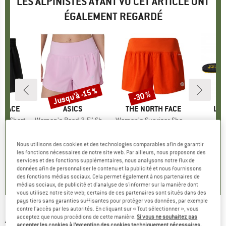
LES ALPINISTES AYANT VU CET ARTICLE ONT
ÉGALEMENT REGARDÉ
Jusqu'à -15 %
-30 %
Remise
Remise
 FACE
MARQUE
ASICS
MARQUE
THE NORTH FACE
MA
LA 
ven Short
Article
Women's Road 3,5'' Short
Article
Women's Sunriser Short 3
up
running
Product group
Short de running
Product group
Short
P
S
ix
ix réduit
2,72 €
44,95 €
à partir de
Prix
Prix réduit
64,95 €
Prix
Prix réduit
45,47 €
3
Nous utilisons des cookies et des technologies comparables afin de garantir
38,21 €
les fonctions nécessaires de notre site web. Par ailleurs, nous proposons des
services et des fonctions supplémentaires, nous analysons notre flux de
0,0
(
0
)
0,0
(
0
)
données afin de personnaliser le contenu et la publicité et nous fournissons
4,5
(
2
)
des fonctions médias sociaux. Cela permet également à nos partenaires de
médias sociaux, de publicité et d'analyse de s'informer sur la manière dont
vous utilisez notre site web; certains de ces partenaires sont situés dans des
pays tiers sans garanties suffisantes pour protéger vos données, par exemple
contre l'accès par les autorités. En cliquant sur « Tout sélectionner », vous
ASICS
-
Women's Road 5.5in Short - Pantalon
acceptez que nous procédions de cette manière.
Si vous ne souhaitez pas
accepter les cookies à l’exception des cookies techniquement nécessaires,