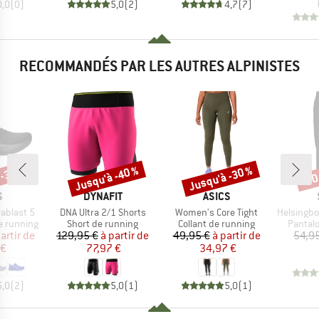
0,0
(
0
)
5,0
(
2
)
4,7
(
7
)
RECOMMANDÉS PAR LES AUTRES ALPINISTES
 -35 %
Jusqu'à -40 %
Jusqu'à -30 %
-60
Remise
Remise
Rem
QUE
MARQUE
MARQUE
S
DYNAFIT
ASICS
Article
Article
Article
ablast 5
DNA Ultra 2/1 Shorts
Women's Core Tight
HelsingborgSt. 
Product group
Product group
Produc
e running
Short de running
Collant de running
Pantal
ix
ix réduit
Prix
Prix réduit
Prix
Prix réduit
artir de
129,95 €
à partir de
49,95 €
à partir de
54,9
 €
77,97 €
34,97 €
5,0
(
2
)
5,0
(
1
)
5,0
(
1
)