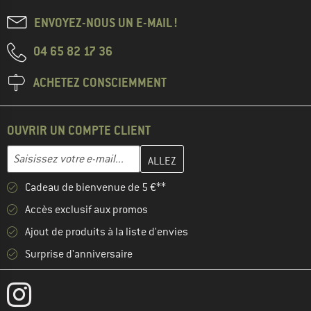
ENVOYEZ-NOUS UN E-MAIL !
04 65 82 17 36
ACHETEZ CONSCIEMMENT
OUVRIR UN COMPTE CLIENT
Entrez votre adresse e-mail ici et créez votre compte client à la 
Adresse e-mail
Cadeau de bienvenue de 5 €**
Accès exclusif aux promos
Ajout de produits à la liste d'envies
Surprise d'anniversaire