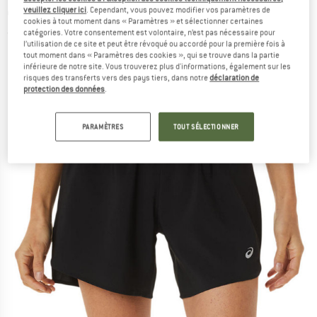
de running
veuillez cliquer ici
. Cependant, vous pouvez modifier vos paramètres de
cookies à tout moment dans « Paramètres » et sélectionner certaines
catégories. Votre consentement est volontaire, n’est pas nécessaire pour
(0)
l’utilisation de ce site et peut être révoqué ou accordé pour la première fois à
tout moment dans « Paramètres des cookies », qui se trouve dans la partie
inférieure de notre site. Vous trouverez plus d'informations, également sur les
risques des transferts vers des pays tiers, dans notre
déclaration de
protection des données
.
PARAMÈTRES
TOUT SÉLECTIONNER