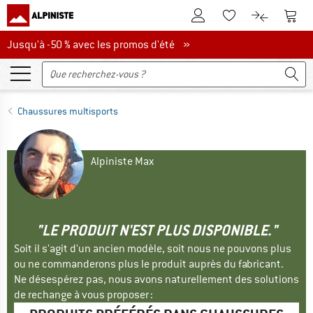
Vers le compte client
Vers 
Vers la liste d'env
Vers le com
Jusqu'à -50 % avec les promos d'été
Jusqu'à -50 % avec les promos d'été »
Chaussures multisports
Alpiniste Max
"LE PRODUIT N'EST PLUS DISPONIBLE."
Soit il s'agit d'un ancien modèle, soit nous ne pouvons plus
ou ne commanderons plus le produit auprès du fabricant.
Ne désespérez pas, nous avons naturellement des solutions
de rechange à vous proposer :