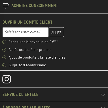
ACHETEZ CONSCIEMMENT
OUVRIR UN COMPTE CLIENT
Entrez votre adresse e-mail ici et créez votre compte client à la 
Saisissez votre e-mail...
Cadeau de bienvenue de 5 €**
Accès exclusif aux promos
Ajout de produits à la liste d'envies
Surprise d'anniversaire
SERVICE CLIENTÈLE
À PROPOS DES ALPINISTES