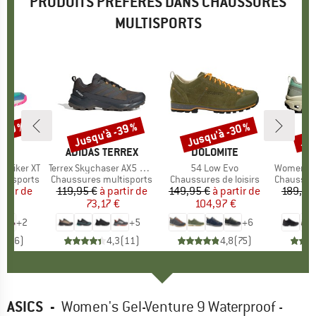
PRODUITS PRÉFÉRÉS DANS CHAUSSURES
MULTISPORTS
 -39 %
Jusqu'à -39 %
Jusqu'à -30 %
Jus
Remise
Remise
Rem
E
IDS
MARQUE
ADIDAS TERREX
MARQUE
DOLOMITE
d Hiker XT
Article
Terrex Skychaser AX5 GORE-TEX
Article
54 Low Evo
Article
Women's Cl
ltisports
Product group
Chaussures multisports
Product group
Chaussures de loisirs
Product 
Chaussures
artir de
ix
ix réduit
119,95 €
à partir de
Prix
Prix réduit
149,95 €
à partir de
Prix
Prix réduit
189,95
 €
73,17 €
104,97 €
1
+
2
+
5
+
6
4,3
(
6
)
4,3
(
11
)
4,8
(
75
)
ASICS
-
Women's Gel-Venture 9 Waterproof -