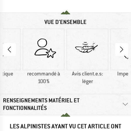
VUE D'ENSEMBLE
étique
recommandé à
Avis client.e.s:
Imper
100 %
léger
RENSEIGNEMENTS MATÉRIEL ET
FONCTIONNALITÉS
LES ALPINISTES AYANT VU CET ARTICLE ONT