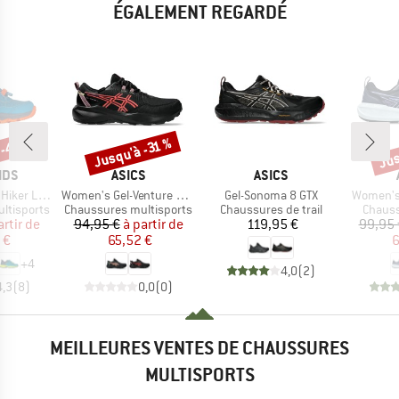
ÉGALEMENT REGARDÉ
 -40 %
Jus
Jusqu'à -31 %
Remise
Rem
E
MARQUE
MARQUE
IDS
ASICS
ASICS
Article
Article
Article
ker Low XT
Women's Gel-Venture 11 Waterproof
Gel-Sonoma 8 GTX
Women's
Product group
Product group
Produc
ltisports
Chaussures multisports
Chaussures de trail
Chauss
ix
ix réduit
Prix
Prix réduit
Prix
artir de
94,95 €
à partir de
119,95 €
99,95 
 €
65,52 €
6
+
4
4,0
(
2
)
4,3
(
8
)
0,0
(
0
)
MEILLEURES VENTES DE CHAUSSURES
MULTISPORTS