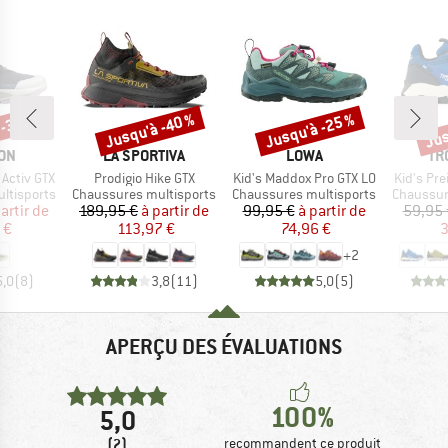
 -38 %
Jusqu'à -40 %
Jusqu'à -25 %
Jus
Remise
Remise
Rem
E
MARQUE
MARQUE
MA
ON
LA SPORTIVA
LOWA
TR
Article
Article
Article
 Activ GTX
Prodigio Hike GTX
Kid's Maddox Pro GTX LO
Kid's Pre
Product group
Product group
Product 
ltisports
Chaussures multisports
Chaussures multisports
Chaussur
ix
ix réduit
Prix
Prix réduit
Prix
Prix réduit
artir de
189,95 €
à partir de
99,95 €
à partir de
59,95 
 €
113,97 €
74,96 €
3
+
2
5,0
(
8
)
3,8
(
11
)
5,0
(
5
)
APERÇU DES ÉVALUATIONS
100%
5,0
(2)
recommandent ce produit