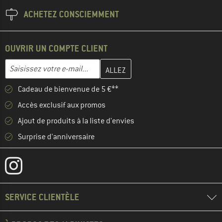
ACHETEZ CONSCIEMMENT
OUVRIR UN COMPTE CLIENT
Entrez votre adresse e-mail ici et créez votre compte client à la 
Adresse e-mail
Cadeau de bienvenue de 5 €**
Accès exclusif aux promos
Ajout de produits à la liste d'envies
Surprise d'anniversaire
SERVICE CLIENTÈLE