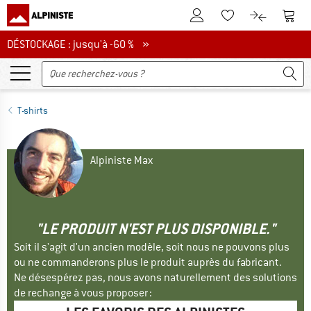
Vers le compte client
Vers 
Vers la liste d'env
Vers le com
DÉSTOCKAGE : jusqu'à -60 %
DÉSTOCKAGE : jusqu'à -60 % »
T-shirts
Alpiniste Max
"LE PRODUIT N'EST PLUS DISPONIBLE."
Soit il s'agit d'un ancien modèle, soit nous ne pouvons plus
ou ne commanderons plus le produit auprès du fabricant.
Ne désespérez pas, nous avons naturellement des solutions
de rechange à vous proposer :