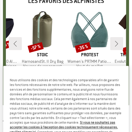
LES FAVORIS DES ALPINISTES
 -30 %
Jus
-35 %
-57 %
Remise
Remise
Rem
QUE
C
MARQUE
STOIC
MARQUE
PROTEST
MARQ
THE 
enSt. Brief
Article
HarnosandSt. II Dry Bag
Article
Women's PRTMM Patio Triangle
Article
Evolution Simpl
t mérinos
Product group
Housse de rangement
Product group
Haut de maillot
artir de
ix
ix réduit
9,95 €
à partir de
Prix
Prix réduit
39,95 €
Prix
Prix réduit
25,97 €
26,95 
 €
4,28 €
1
Nous utilisons des cookies et des technologies comparables afin de garantir
+
3
les fonctions nécessaires de notre site web. Par ailleurs, nous proposons des
4,9
(
23
)
services et des fonctions supplémentaires, nous analysons notre flux de
,8
(
44
)
5,0
(
2
)
données afin de personnaliser le contenu et la publicité et nous fournissons
des fonctions médias sociaux. Cela permet également à nos partenaires de
médias sociaux, de publicité et d'analyse de s'informer sur la manière dont
vous utilisez notre site web; certains de ces partenaires sont situés dans des
pays tiers sans garanties suffisantes pour protéger vos données, par exemple
ARMEDANGELS
-
Aadoni Leaaf - T-shirt
contre l'accès par les autorités. En cliquant sur « Tout sélectionner », vous
acceptez que nous procédions de cette manière.
Si vous ne souhaitez pas
accepter les cookies à l’exception des cookies techniquement nécessaires,
(0)
veuillez cliquer ici
. Cependant, vous pouvez modifier vos paramètres de