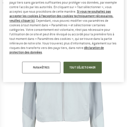
pays tiers sans garanties suffisantes pour protéger vos données, par exemple
Veste imperméable
contre l'accès par les autorités. En cliquant sur « Tout sélectionner », vous
acceptez que nous procédions de cette manière.
Si vous ne souhaitez pas
(0)
accepter les cookies à l’exception des cookies techniquement nécessaires,
veuillez cliquer ici
. Cependant, vous pouvez modifier vos paramètres de
cookies à tout moment dans « Paramètres » et sélectionner certaines
catégories. Votre consentement est volontaire, n’est pas nécessaire pour
l’utilisation de ce site et peut être révoqué ou accordé pour la première fois à
tout moment dans « Paramètres des cookies », qui se trouve dans la partie
inférieure de notre site. Vous trouverez plus d'informations, également sur les
risques des transferts vers des pays tiers, dans notre
déclaration de
protection des données
.
PARAMÈTRES
TOUT SÉLECTIONNER