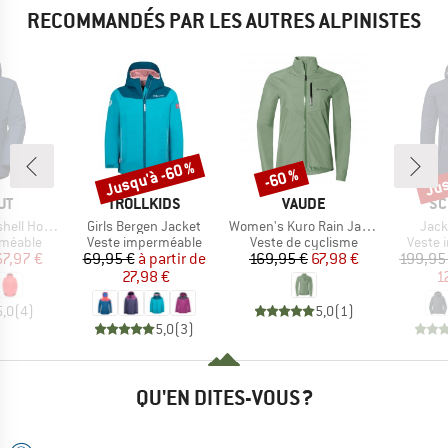
RECOMMANDÉS PAR LES AUTRES ALPINISTES
Jusqu'à -60 %
Jus
-60 %
Remise
Remise
Rem
UE
MARQUE
MARQUE
MA
UT
TROLLKIDS
VAUDE
SC
Article
Article
Artic
oded Jacket
Girls Bergen Jacket
Women's Kuro Rain Jacket
Jack
up
Product group
Product group
Produc
rméable
Veste imperméable
Veste de cyclisme
Veste 
ix
ix réduit
Prix
Prix réduit
Prix
Prix réduit
67,97 €
69,95 €
à partir de
169,95 €
67,98 €
199,95
27,98 €
1
5,0
(
4
)
5,0
(
1
)
5,0
(
3
)
QU'EN DITES-VOUS ?