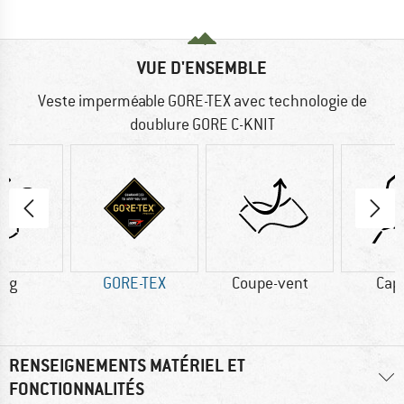
VUE D'ENSEMBLE
Veste imperméable GORE-TEX avec technologie de
doublure GORE C-KNIT
0 g
GORE-TEX
Coupe-vent
Cap
RENSEIGNEMENTS MATÉRIEL ET
FONCTIONNALITÉS