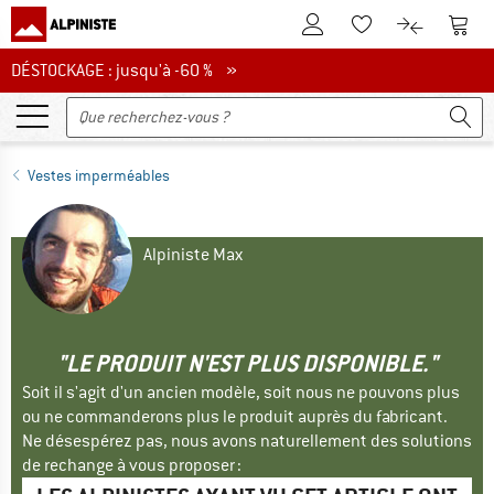
Vers le compte client
Vers 
Vers la liste d'env
Vers le com
DÉSTOCKAGE : jusqu'à -60 %
DÉSTOCKAGE : jusqu'à -60 % »
Vestes imperméables
Alpiniste Max
"LE PRODUIT N'EST PLUS DISPONIBLE."
Soit il s'agit d'un ancien modèle, soit nous ne pouvons plus
ou ne commanderons plus le produit auprès du fabricant.
Ne désespérez pas, nous avons naturellement des solutions
de rechange à vous proposer :