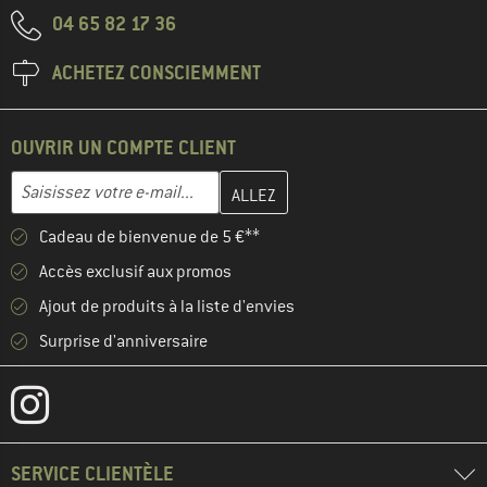
04 65 82 17 36
ACHETEZ CONSCIEMMENT
OUVRIR UN COMPTE CLIENT
Entrez votre adresse e-mail ici et créez votre compte client à la 
Adresse e-mail
Cadeau de bienvenue de 5 €**
Accès exclusif aux promos
Ajout de produits à la liste d'envies
Surprise d'anniversaire
SERVICE CLIENTÈLE