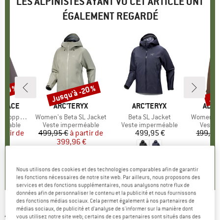
LES ALPINISTES AYANT VU CET ARTICLE ONT
ÉGALEMENT REGARDÉ
 -30 %
Jusqu'à -20 %
Jus
Remise
Rem
 FACE
MARQUE
ARC'TERYX
MARQUE
ARC'TERYX
MAR
ADID
ed Jacket
Article
Women's Beta SL Jacket
Article
Beta SL Jacket
Article
Women's Xploric 2
up
rméable
Product group
Veste imperméable
Product group
Veste imperméable
Produc
Veste 
artir de
ix
ix réduit
499,95 €
à partir de
Prix
Prix réduit
499,95 €
Prix
199,95
 €
399,96 €
1
4,7
(
31
)
0,0
(
0
)
3,0
(
2
)
Nous utilisons des cookies et des technologies comparables afin de garantir
les fonctions nécessaires de notre site web. Par ailleurs, nous proposons des
services et des fonctions supplémentaires, nous analysons notre flux de
données afin de personnaliser le contenu et la publicité et nous fournissons
des fonctions médias sociaux. Cela permet également à nos partenaires de
médias sociaux, de publicité et d'analyse de s'informer sur la manière dont
ARC'TERYX
-
Women's Coelle Shell Jacket -
vous utilisez notre site web; certains de ces partenaires sont situés dans des