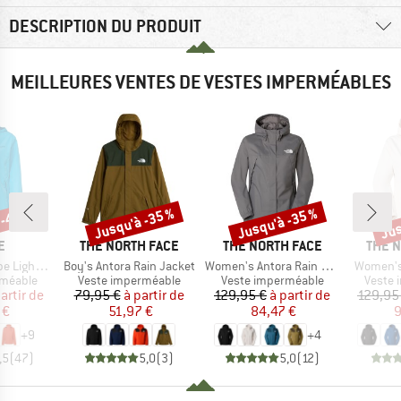
DESCRIPTION DU PRODUIT
MEILLEURES VENTES DE VESTES IMPERMÉABLES
 -40 %
Jusqu'à -35 %
Jusqu'à -35 %
Jus
Remise
Remise
Rem
UE
MARQUE
MARQUE
MARQ
E
THE NORTH FACE
THE NORTH FACE
THE 
Article
Article
Article
ht Jacket
Boy's Antora Rain Jacket
Women's Antora Rain Jacket
Women's
up
Product group
Product group
Produc
rméable
Veste imperméable
Veste imperméable
Veste 
ix
ix réduit
Prix
Prix réduit
Prix
Prix réduit
artir de
79,95 €
à partir de
129,95 €
à partir de
129,95
 €
51,97 €
84,47 €
9
+
9
+
4
,5
(
47
)
5,0
(
3
)
5,0
(
12
)