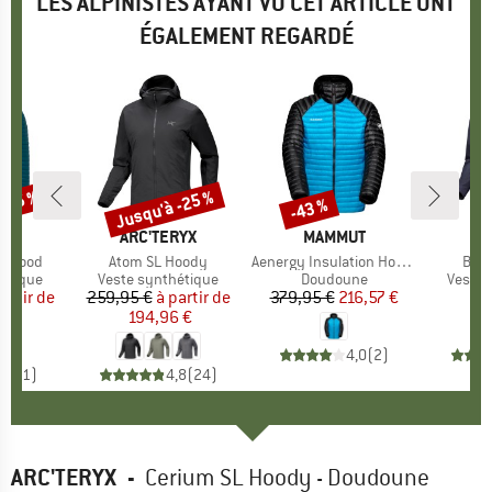
LES ALPINISTES AYANT VU CET ARTICLE ONT
ÉGALEMENT REGARDÉ
 -55 %
Jusqu'à -25 %
-43 %
Remise
Remise
E
FS
MARQUE
ARC'TERYX
MARQUE
MAMMUT
MA
AR
II Hood
Article
Atom SL Hoody
Article
Aenergy Insulation Hooded Jacket
Artic
Beta
oup
hétique
Product group
Veste synthétique
Product group
Doudoune
Produc
Veste 
partir de
ix
ix réduit
259,95 €
à partir de
Prix
Prix réduit
379,95 €
Prix
Prix réduit
216,57 €
4
8 €
194,96 €
4,0
(
2
)
5,0
(
1
)
4,8
(
24
)
ARC'TERYX
-
Cerium SL Hoody - Doudoune