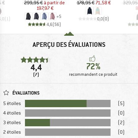
ix
Prix
Prix réduit
Prix
Prix réduit
5 €
299,95 €
à partir de
178,95 €
71,58 €
329,95
197,97 €
8
+
5
5,0
(
1
)
0,0
(
0
)
4,6
(
56
)
APERÇU DES ÉVALUATIONS
72%
4,4
(7)
recommandent ce produit
ÉVALUATIONS
5 étoiles
(5)
4 étoiles
(0)
3 étoiles
(2)
2 étoiles
(0)