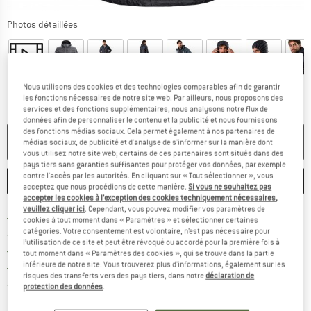
Photos détaillées
Nous utilisons des cookies et des technologies comparables afin de garantir
les fonctions nécessaires de notre site web. Par ailleurs, nous proposons des
services et des fonctions supplémentaires, nous analysons notre flux de
données afin de personnaliser le contenu et la publicité et nous fournissons
des fonctions médias sociaux. Cela permet également à nos partenaires de
PLUS DISPONIBLE
médias sociaux, de publicité et d'analyse de s'informer sur la manière dont
vous utilisez notre site web; certains de ces partenaires sont situés dans des
pays tiers sans garanties suffisantes pour protéger vos données, par exemple
contre l'accès par les autorités. En cliquant sur « Tout sélectionner », vous
ENREGISTRER
COMPARER
acceptez que nous procédions de cette manière.
Si vous ne souhaitez pas
accepter les cookies à l’exception des cookies techniquement nécessaires,
veuillez cliquer ici
. Cependant, vous pouvez modifier vos paramètres de
Trouve les infos sur la livrais
Livraison gratuite dès 69 € (FR)
cookies à tout moment dans « Paramètres » et sélectionner certaines
catégories. Votre consentement est volontaire, n’est pas nécessaire pour
Trouve les informations de paiemen
Droit de retour de 100 jours
l’utilisation de ce site et peut être révoqué ou accordé pour la première fois à
> 4 000 000 clients satisfaits
tout moment dans « Paramètres des cookies », qui se trouve dans la partie
inférieure de notre site. Vous trouverez plus d'informations, également sur les
Tous les articles disponibles
risques des transferts vers des pays tiers, dans notre
déclaration de
Trouve toutes les i
Protection des acheteurs de Trusted Shops
protection des données
.