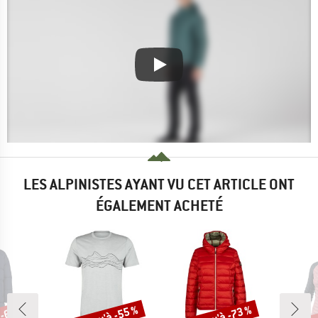
LES ALPINISTES AYANT VU CET ARTICLE ONT
ÉGALEMENT ACHETÉ
 -65 %
Jusqu'à -55 %
Jusqu'à -73 %
Jus
Remise
Remise
Rem