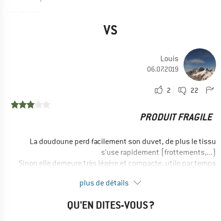
AVANTAGES
Bonne coupe
VS
Léger
Louis
CHAMP D'APPLICATION
06.07.2019
Ultraléger
Multi-saisons
2
22
Oui, je recommanderais ce produit à un ami
PRODUIT FRAGILE
La doudoune perd facilement son duvet, de plus le tissu
s'use rapidement (frottements,...)
Sinon elle demeure très légère et compacte, utile par temps
froid et sec.
plus de détails
AVANTAGES
Léger
QU'EN DITES-VOUS ?
Bonne coupe