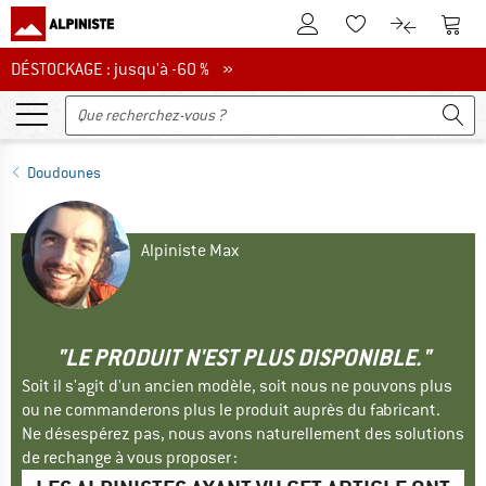
Vers le compte client
Vers 
Vers la liste d'env
Vers le com
DÉSTOCKAGE : jusqu'à -60 %
DÉSTOCKAGE : jusqu'à -60 % »
Doudounes
Alpiniste Max
"LE PRODUIT N'EST PLUS DISPONIBLE."
Soit il s'agit d'un ancien modèle, soit nous ne pouvons plus
ou ne commanderons plus le produit auprès du fabricant.
Ne désespérez pas, nous avons naturellement des solutions
de rechange à vous proposer :