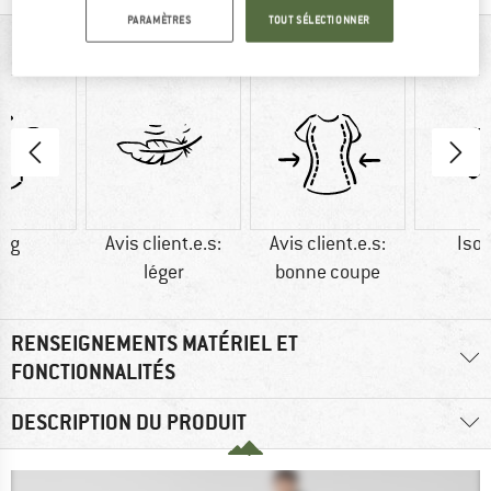
PARAMÈTRES
TOUT SÉLECTIONNER
VUE D'ENSEMBLE
5 g
Avis client.e.s:
Avis client.e.s:
Isol
léger
bonne coupe
RENSEIGNEMENTS MATÉRIEL ET
FONCTIONNALITÉS
DESCRIPTION DU PRODUIT