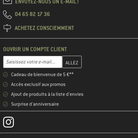
ENVOYEZ-NOUS UN E-MAIL !
04 65 82 17 36
ACHETEZ CONSCIEMMENT
OUVRIR UN COMPTE CLIENT
Entrez votre adresse e-mail ici et créez votre compte client à la 
Adresse e-mail
Cadeau de bienvenue de 5 €**
Accès exclusif aux promos
Ajout de produits à la liste d'envies
Surprise d'anniversaire